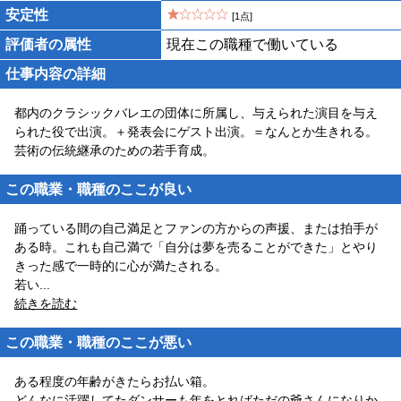
安定性
[1点]
評価者の属性
現在この職種で働いている
仕事内容の詳細
都内のクラシックバレエの団体に所属し、与えられた演目を与え
られた役で出演。＋発表会にゲスト出演。＝なんとか生きれる。
芸術の伝統継承のための若手育成。
この職業・職種のここが良い
踊っている間の自己満足とファンの方からの声援、または拍手が
ある時。これも自己満で「自分は夢を売ることができた」とやり
きった感で一時的に心が満たされる。
若い
...
続きを読む
この職業・職種のここが悪い
ある程度の年齢がきたらお払い箱。
どんなに活躍してたダンサーも年をとればただの爺さんになりか