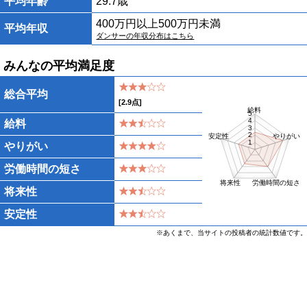
平均年齢
29.7歳
400万円以上500万円未満
平均年収
ダンサーの年収分布はこちら
みんなの平均満足度
総合平均
[
2.9
点]
給料
5
4
給料
3
2
安定性
やりがい
1
やりがい
労働時間の短さ
将来性
労働時間の短さ
将来性
安定性
※あくまで、当サイトの投稿者の統計数値です。