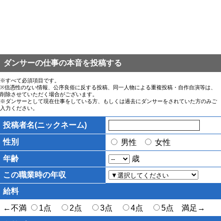
ダンサーの仕事の本音を投稿する
※すべて必須項目です。
※信憑性のない情報、公序良俗に反する投稿、同一人物による重複投稿・自作自演等は、
削除させていただく場合がございます。
※ダンサーとして現在仕事をしている方、もしくは過去にダンサーをされていた方のみご
入力ください。
投稿者名(ニックネーム)
性別
男性
女性
年齢
歳
この職業時の年収
給料
←不満
1点
2点
3点
4点
5点 満足→