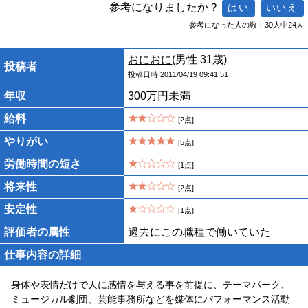
参考になりましたか？
参考になった人の数：30人中24人
おにおに
(男性 31歳)
投稿者
投稿日時:2011/04/19 09:41:51
年収
300万円未満
給料
[2点]
やりがい
[5点]
労働時間の短さ
[1点]
将来性
[2点]
安定性
[1点]
評価者の属性
過去にこの職種で働いていた
仕事内容の詳細
身体や表情だけで人に感情を与える事を前提に、テーマパーク、
ミュージカル劇団、芸能事務所などを媒体にパフォーマンス活動