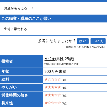
お金がもらえる！！
この職業・職種のここが悪い
生徒に嫌われる
参考になりましたか？
参考になった人の数：45人中23人
Mr.2★
(男性 25歳)
投稿者
投稿日時:2013/02/19 02:32:08
年収
300万円未満
給料
[1点]
やりがい
[5点]
労働時間の短さ
[3点]
将来性
[1点]