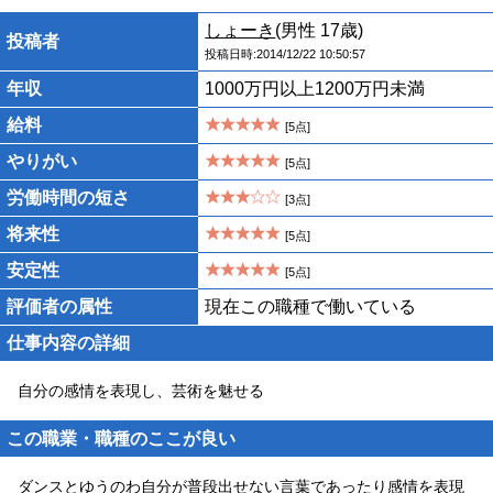
しょーき
(男性 17歳)
投稿者
投稿日時:2014/12/22 10:50:57
年収
1000万円以上1200万円未満
給料
[5点]
やりがい
[5点]
労働時間の短さ
[3点]
将来性
[5点]
安定性
[5点]
評価者の属性
現在この職種で働いている
仕事内容の詳細
自分の感情を表現し、芸術を魅せる
この職業・職種のここが良い
ダンスとゆうのわ自分が普段出せない言葉であったり感情を表現