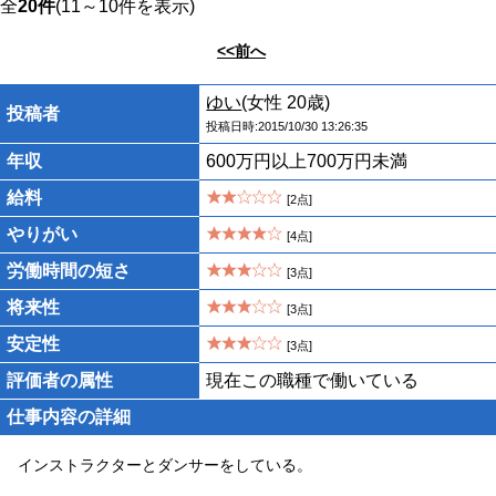
全
20件
(11～10件を表示)
<<前へ
ゆい
(女性 20歳)
投稿者
投稿日時:2015/10/30 13:26:35
年収
600万円以上700万円未満
給料
[2点]
やりがい
[4点]
労働時間の短さ
[3点]
将来性
[3点]
安定性
[3点]
評価者の属性
現在この職種で働いている
仕事内容の詳細
インストラクターとダンサーをしている。