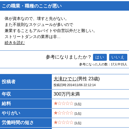
この職業・職種のここが悪い
体が資本なので、壊すと先がない。
また不規則なスケジュールが多いので
兼業することもアルバイトや自営以外だと難しい。
ストリートダンスの業界は非
...
続きを読む
参考になりましたか？
参考になった人の数：17人中15人
大滝ひでじ
(男性 23歳)
投稿者
投稿日時:2014/11/06 22:12:14
年収
300万円未満
給料
[1点]
やりがい
[1点]
労働時間の短さ
[1点]