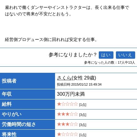
雇われで働くダンサーやインストラクターは、長く出来る仕事で
はないので将来が不安だとおもう。
経営側プロデュース側に回れれば安定する仕事。
参考になりましたか？
参考になった人の数：17人中13人
さくら
(女性 29歳)
投稿者
投稿日時:2015/01/12 15:49:34
年収
300万円未満
給料
[1点]
やりがい
[3点]
労働時間の短さ
[3点]
将来性
[1点]