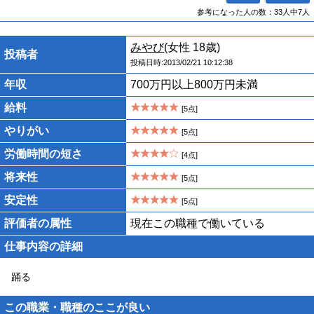
参考になった人の数：33人中7人
みやび
(女性 18歳)
投稿者
投稿日時:2013/02/21 10:12:38
年収
700万円以上800万円未満
給料
[5点]
やりがい
[5点]
労働時間の短さ
[4点]
将来性
[5点]
安定性
[5点]
評価者の属性
現在この職種で働いている
仕事内容の詳細
踊る
この職業・職種のここが良い