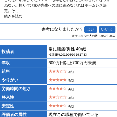
ねない。振り付け家や先生への道に進めなければホームレス決
定。そこ
...
続きを読む
参考になりましたか？
参考になった人の数：39人中35人
常に腰痛
(男性 40歳)
投稿者
投稿日時:2012/05/10 16:17:33
年収
600万円以上700万円未満
給料
[3点]
やりがい
[5点]
労働時間の短さ
[4点]
将来性
[2点]
安定性
[4点]
評価者の属性
現在この職種で働いている