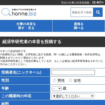
19,467
現在の仕事の本音投稿数：
件
職種名等で検索
仕事の本音を
資格を
探す・見る
調べる
経済学研究者の本音を投稿する
※すべて必須項目です。
※信憑性のない情報、公序良俗に反する投稿、同一人物による重複投稿・自作自演等は、
削除させていただく場合がございます。
※経済学研究者として現在仕事をしている方、もしくは過去に経済学研究者をされていた
方のみご入力ください。
投稿者名(ニックネーム)
性別
男性
女性
年齢
歳
この職業時の年収
給料