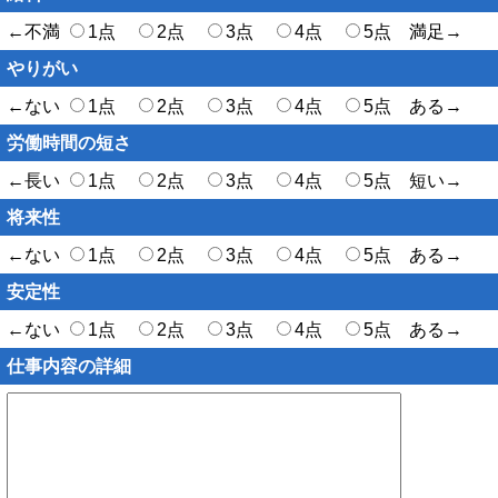
←不満
1点
2点
3点
4点
5点 満足→
やりがい
←ない
1点
2点
3点
4点
5点 ある→
労働時間の短さ
←長い
1点
2点
3点
4点
5点 短い→
将来性
←ない
1点
2点
3点
4点
5点 ある→
安定性
←ない
1点
2点
3点
4点
5点 ある→
仕事内容の詳細