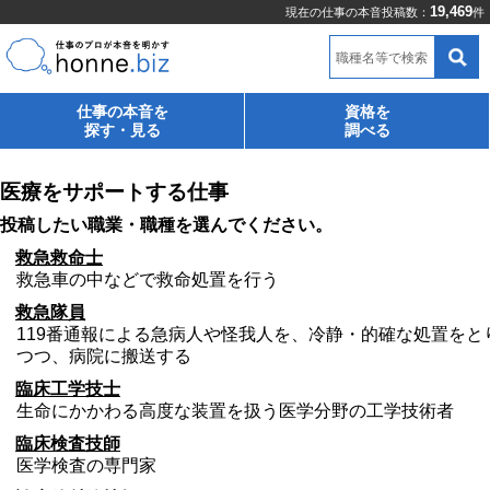
19,469
現在の仕事の本音投稿数：
件
職種名等で検索
仕事の本音を
資格を
探す・見る
調べる
医療をサポートする仕事
投稿したい職業・職種を選んでください。
救急救命士
救急車の中などで救命処置を行う
救急隊員
119番通報による急病人や怪我人を、冷静・的確な処置をと
つつ、病院に搬送する
臨床工学技士
生命にかかわる高度な装置を扱う医学分野の工学技術者
臨床検査技師
医学検査の専門家