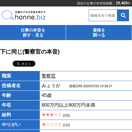
19,469
現在の仕事の本音投稿数：
件
職種名等で検索
仕事の本音を
資格を
探す・見る
調べる
下に同じ(警察官の本音)
職業
警察官
投稿者名
みょうが
投稿日時:2025/07/25 14:38:27
年齢
45歳
年収
800万円以上900万円未満
給料
[3点]
やりがい
[1点]