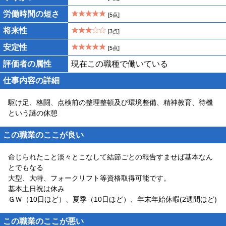
労働時間の短さ
[5点]
将来性
[3点]
安定性
[5点]
評価者の属性
現在この職種で働いている
仕事内容の詳細
駆け足、格闘、点検前の整理整頓及び環境整備、精神教育、待機
という謎の休憩
この職業のここが良い
命じられたこと淡々とこなして結節ごとの報告すませば基本なん
とでもなる
大型、大特、フォークリフト等資格取得可能です。
基本土日祝は休み
ＧＷ（10日ほど）、夏季（10日ほど）、年末年始休暇(2週間ほど)
この職業のここが悪い