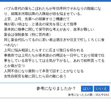
バブル世代の落ちこぼれたちが年功序列でそれなりの階級にな
り、就職氷河期以降の入隊組が頭を悩ませている。
上官、上司、先輩への胡麻すりご機嫌だて
俺が若い頃はな…と過去の栄光を混じえて指導
基本的に物事に関して保守的な考えがあり、改革が難しい
宴会は強制参加（特に営内者）
同じ宴会代払ってるのに若い者は酒注ぎや注文で忙しくろくに食
べれない
上司に悩み相談したらすぐに広まり陰口を叩かれる
事務所では上司たちが基本誰かの噂話を一日中しており現場で仕
事をしている若手としては士気が下がるし、あれで給料貰ってる
とか腹が立つ
人間不信になり腹割って本音で話すことがなくなる
女性自衛官を敵に回したら目の敵に会う
参考になりましたか？
参考になった人の数：14人中14人