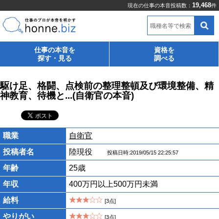
19,468
現在の仕事の本音投稿数：
件
職種名等で検索
仕事の本音を
資格を
探す・見る
調べる
駆け足、格闘、点検前の整理整頓及び環境整備、精
神教育、待機と...(自衛官の本音)
職業
自衛官
投稿者名
陸現役
投稿日時:2019/05/15 22:25:57
年齢
25歳
年収
400万円以上500万円未満
給料
[3点]
やりがい
[3点]