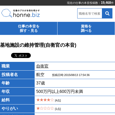
19,468
現在の仕事の本音投稿数：
件
職種名等で検索
仕事の本音を
資格を
探す・見る
調べる
基地施設の維持管理(自衛官の本音)
職業
自衛官
投稿者名
航空
投稿日時:2015/08/13 17:54:36
年齢
37歳
年収
500万円以上600万円未満
給料
[4点]
やりがい
[1点]