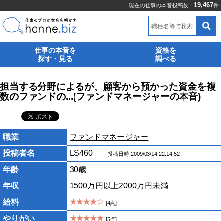
19,467
現在の仕事の本音投稿数：
件
職種名等で検索
仕事の本音を
資格を
探す・見る
調べる
担当する分野によるが、顧客から預かった資金を複
数のファンドの...(ファンドマネージャーの本音)
職業
ファンドマネージャー
投稿者名
LS460
投稿日時:2009/03/14 22:14:52
年齢
30歳
年収
1500万円以上2000万円未満
給料
[4点]
やりがい
[5点]