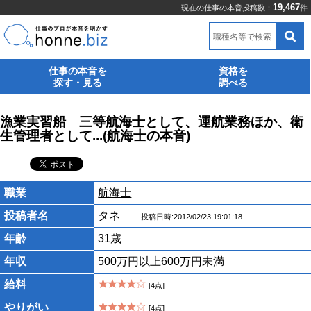
19,467
現在の仕事の本音投稿数：
件
職種名等で検索
仕事の本音を
資格を
探す・見る
調べる
漁業実習船 三等航海士として、運航業務ほか、衛
生管理者として...(航海士の本音)
職業
航海士
投稿者名
タネ
投稿日時:2012/02/23 19:01:18
年齢
31歳
年収
500万円以上600万円未満
給料
[4点]
やりがい
[4点]