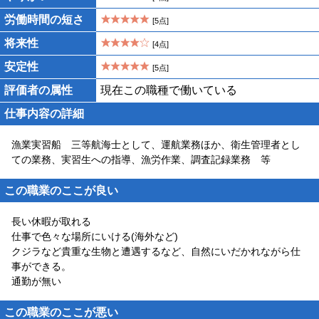
労働時間の短さ
[5点]
将来性
[4点]
安定性
[5点]
評価者の属性
現在この職種で働いている
仕事内容の詳細
漁業実習船 三等航海士として、運航業務ほか、衛生管理者とし
ての業務、実習生への指導、漁労作業、調査記録業務 等
この職業のここが良い
長い休暇が取れる
仕事で色々な場所にいける(海外など)
クジラなど貴重な生物と遭遇するなど、自然にいだかれながら仕
事ができる。
通勤が無い
この職業のここが悪い