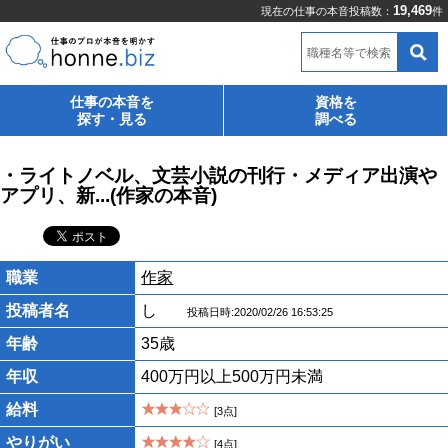
19,469
現在の仕事の本音投稿数：
件
職種名等で検索
仕事の本音を
資格を
探す・見る
調べる
・ライトノベル、文芸小説の刊行・メディア出演や
アプリ、新...(作家の本音)
職業
作家
投稿者名
し
投稿日時:2020/02/26 16:53:25
年齢
35歳
年収
400万円以上500万円未満
給料
[3点]
やりがい
[4点]