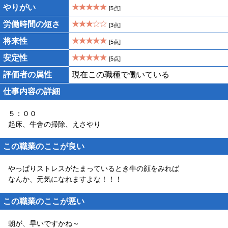
やりがい
[5点]
労働時間の短さ
[3点]
将来性
[5点]
安定性
[5点]
評価者の属性
現在この職種で働いている
仕事内容の詳細
５：００
起床、牛舎の掃除、えさやり
この職業のここが良い
やっぱりストレスがたまっているとき牛の顔をみれば
なんか、元気になれますよな！！！
この職業のここが悪い
朝が、早いですかね～