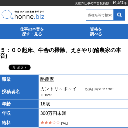
19,467
現在の仕事の本音投稿数：
件
職種名等で検索
仕事の本音を
資格を
探す・見る
調べる
５：００起床、牛舎の掃除、えさやり(酪農家の本
音)
職業
酪農家
カントリ～ボ～イ
投稿日時:2011/03/13
投稿者名
11:16:46
年齢
16歳
年収
300万円未満
給料
[3点]