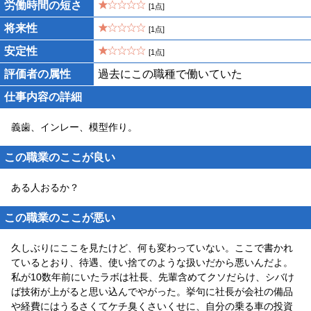
労働時間の短さ
[1点]
将来性
[1点]
安定性
[1点]
評価者の属性
過去にこの職種で働いていた
仕事内容の詳細
義歯、インレー、模型作り。
この職業のここが良い
ある人おるか？
この職業のここが悪い
久しぶりにここを見たけど、何も変わっていない。ここで書かれ
ているとおり、待遇、使い捨てのような扱いだから悪いんだよ。
私が10数年前にいたラボは社長、先輩含めてクソだらけ、シバけ
ば技術が上がると思い込んでやがった。挙句に社長が会社の備品
や経費にはうるさくてケチ臭くさいくせに、自分の乗る車の投資