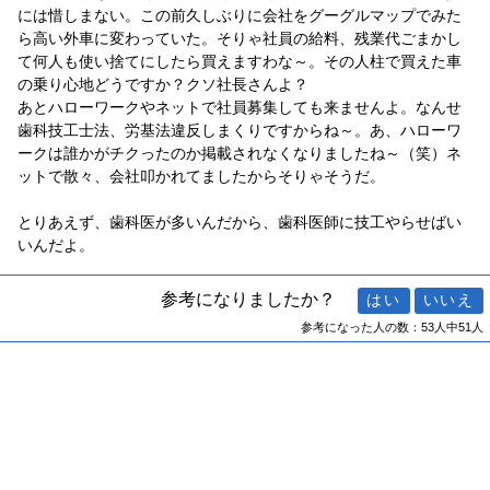
には惜しまない。この前久しぶりに会社をグーグルマップでみた
ら高い外車に変わっていた。そりゃ社員の給料、残業代ごまかし
て何人も使い捨てにしたら買えますわな～。その人柱で買えた車
の乗り心地どうですか？クソ社長さんよ？
あとハローワークやネットで社員募集しても来ませんよ。なんせ
歯科技工士法、労基法違反しまくりですからね～。あ、ハローワ
ークは誰かがチクったのか掲載されなくなりましたね～（笑）ネ
ットで散々、会社叩かれてましたからそりゃそうだ。
とりあえず、歯科医が多いんだから、歯科医師に技工やらせばい
いんだよ。
参考になりましたか？
参考になった人の数：53人中51人