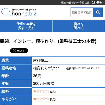
19,467
現在の仕事の本音投稿数：
件
職種名等で検索
仕事の本音を
資格を
探す・見る
調べる
義歯、インレー、模型作り。(歯科技工士の本音)
職業
歯科技工士
投稿者名
相変わらずクソ
投稿日時:2018/01/04 13:14:41
年齢
36歳
年収
300万円未満
給料
[1点]
やりがい
[1点]