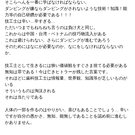
そこらへんを一番に学ばなければならない。
ダンピングが嫌ならダンピングがされないような技術！知識！能
力等の自己研鑽が必要である！！！
技工士は辛い…辛すぎる…
ただいつまでもねちねち言うのは負け犬と同じ。
これからは中国・台湾・ベトナムの技巧物流入がある
これは避けられない。さらにダンピングが進むであろう
そのためにはなにが必要なのか、なにをしなければならないの
か、
技工士として生きるには狭い価値観をすぐさま捨てる必要がある
無知は罪である！今は亡きヒトラーが残した言葉です。
それほどに歯科技工士は情報量、世界観、知識等が乏しいものが
いる
そういうものは淘汰される
それは当たりである
人体の一部を作るのはやりがい、喜びもあることでしょう… 辛い
ですが自分の愚かさ、無知、能無しであることを認め前に進むし
かありません。