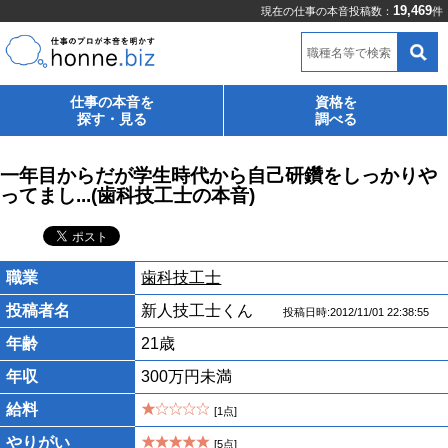
19,469
現在の仕事の本音投稿数：
件
職種名等で検索
仕事の本音を
資格を
探す・見る
調べる
一年目からだが学生時代から自己研鑽をしっかりや
ってまし...(歯科技工士の本音)
職業
歯科技工士
投稿者名
新人技工士くん
投稿日時:2012/11/01 22:38:55
年齢
21歳
年収
300万円未満
給料
[1点]
やりがい
[5点]