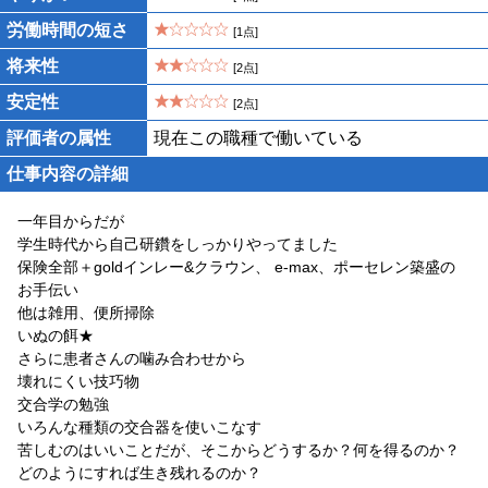
労働時間の短さ
[1点]
将来性
[2点]
安定性
[2点]
評価者の属性
現在この職種で働いている
仕事内容の詳細
一年目からだが
学生時代から自己研鑽をしっかりやってました
保険全部＋goldインレー&クラウン、 e-max、ポーセレン築盛の
お手伝い
他は雑用、便所掃除
いぬの餌★
さらに患者さんの噛み合わせから
壊れにくい技巧物
交合学の勉強
いろんな種類の交合器を使いこなす
苦しむのはいいことだが、そこからどうするか？何を得るのか？
どのようにすれば生き残れるのか？