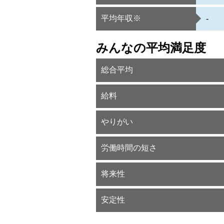
平均年収※
-
みんなの平均満足度
総合平均
給料
やりがい
労働時間の短さ
将来性
安定性