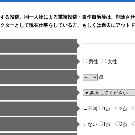
する投稿、同一人物による重複投稿・自作自演等は、削除させ
クターとして現在仕事をしている方、もしくは過去にアウトド
男性
女性
歳
←不満
1点
2点
←ない
1点
2点