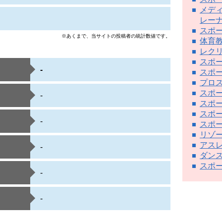
メデ
レー
スポ
※あくまで、当サイトの投稿者の統計数値です。
体育
レク
スポ
-
スポ
プロ
スポ
-
スポ
スポ
-
スポ
リゾ
アス
-
ダン
スポ
-
-