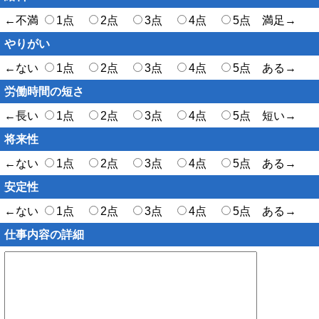
←不満
1点
2点
3点
4点
5点 満足→
やりがい
←ない
1点
2点
3点
4点
5点 ある→
労働時間の短さ
←長い
1点
2点
3点
4点
5点 短い→
将来性
←ない
1点
2点
3点
4点
5点 ある→
安定性
←ない
1点
2点
3点
4点
5点 ある→
仕事内容の詳細