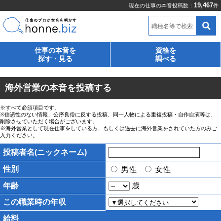
19,467
現在の仕事の本音投稿数：
件
職種名等で検索
仕事の本音を
資格を
探す・見る
調べる
海外営業の本音を投稿する
※すべて必須項目です。
※信憑性のない情報、公序良俗に反する投稿、同一人物による重複投稿・自作自演等は、
削除させていただく場合がございます。
※海外営業として現在仕事をしている方、もしくは過去に海外営業をされていた方のみご
入力ください。
投稿者名(ニックネーム)
性別
男性
女性
年齢
歳
この職業時の年収
給料