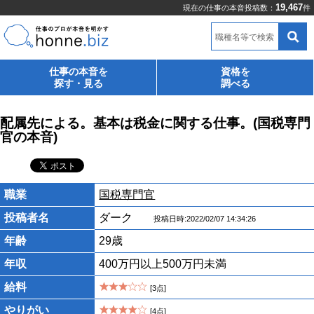
19,467
現在の仕事の本音投稿数：
件
職種名等で検索
仕事の本音を
資格を
探す・見る
調べる
配属先による。基本は税金に関する仕事。(国税専門
官の本音)
職業
国税専門官
投稿者名
ダーク
投稿日時:2022/02/07 14:34:26
年齢
29歳
年収
400万円以上500万円未満
給料
[3点]
やりがい
[4点]