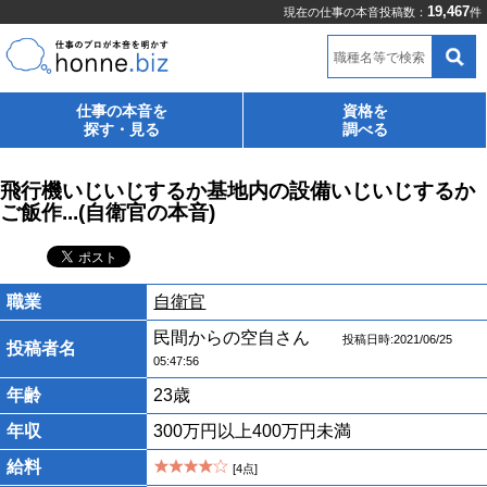
19,467
現在の仕事の本音投稿数：
件
職種名等で検索
仕事の本音を
資格を
探す・見る
調べる
飛行機いじいじするか基地内の設備いじいじするか
ご飯作...(自衛官の本音)
職業
自衛官
民間からの空自さん
投稿日時:2021/06/25
投稿者名
05:47:56
年齢
23歳
年収
300万円以上400万円未満
給料
[4点]