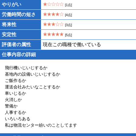
やりがい
[1点]
労働時間の短さ
[4点]
将来性
[3点]
安定性
[5点]
評価者の属性
現在この職種で働いている
仕事内容の詳細
飛行機いじいじするか
基地内の設備いじいじするか
ご飯作るか
運送会社みたいなことするか
車いじるか
火消しか
警備か
人事するか
いろいろある
私は物流センター紛いのことしてます