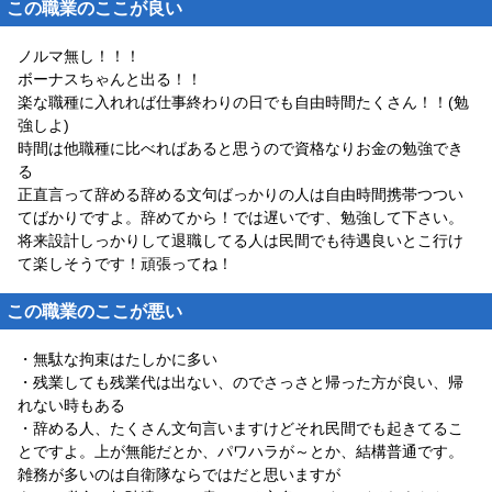
この職業のここが良い
ノルマ無し！！！
ボーナスちゃんと出る！！
楽な職種に入れれば仕事終わりの日でも自由時間たくさん！！(勉
強しよ)
時間は他職種に比べればあると思うので資格なりお金の勉強でき
る
正直言って辞める辞める文句ばっかりの人は自由時間携帯つつい
てばかりですよ。辞めてから！では遅いです、勉強して下さい。
将来設計しっかりして退職してる人は民間でも待遇良いとこ行け
て楽しそうです！頑張ってね！
この職業のここが悪い
・無駄な拘束はたしかに多い
・残業しても残業代は出ない、のでさっさと帰った方が良い、帰
れない時もある
・辞める人、たくさん文句言いますけどそれ民間でも起きてるこ
とですよ。上が無能だとか、パワハラが～とか、結構普通です。
雑務が多いのは自衛隊ならではだと思いますが