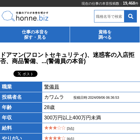
19,468
現在の仕事の本音投稿数：
件
職種名等で検索
仕事の本音を
資格を
探す・見る
調べる
ドアマン(フロントセキュリティ)、迷惑客の入店拒
否、商品警備、...(警備員の本音)
職業
警備員
投稿者名
カワムラ
投稿日時:2024/09/06 06:36:53
年齢
28歳
年収
300万円以上400万円未満
給料
[3点]
やりがい
[4点]