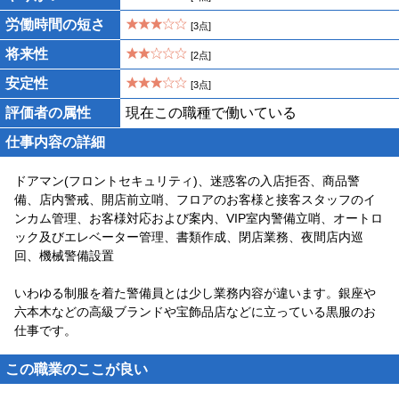
労働時間の短さ
[3点]
将来性
[2点]
安定性
[3点]
評価者の属性
現在この職種で働いている
仕事内容の詳細
ドアマン(フロントセキュリティ)、迷惑客の入店拒否、商品警
備、店内警戒、開店前立哨、フロアのお客様と接客スタッフのイ
ンカム管理、お客様対応および案内、VIP室内警備立哨、オートロ
ック及びエレベーター管理、書類作成、閉店業務、夜間店内巡
回、機械警備設置
いわゆる制服を着た警備員とは少し業務内容が違います。銀座や
六本木などの高級ブランドや宝飾品店などに立っている黒服のお
仕事です。
この職業のここが良い