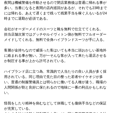
夜間は機械警備を作動させるので閉店業務後は普通に帰れる事が
多い。当番になると夜間の店内巡回があるが、それでも23時まで
には帰れる。あえて遅くまで残って残業手当を稼ぐ人もいるが24
時までに退勤が必須である。
会社がオーダーメイドのスーツと靴を無料で仕立ててくれる。
担当店舗次第ではグッチやルイヴィトン側が無料でフルオーダー
メイドしてくれる。無料で全身ハイブランドスーツが手に入る。
客層が金持ちなので威張った客はいても本当に頭おかしい基地外
に絡まれる事が無い。万が一そんな客が入って来たら退店させる
か制圧する事が上から許可されている。
ハイブランド店に立つ為、常識的で人当たりの良い人員が多く採
用されている。同じ理由で見た目の整った若者やイケオジが多
い。普通の制服警備員とは明らかに働いてる人種が違う。職場の
人間関係が割と良好に保たれるので地味に一番の利点かもしれな
い。
怪我をしたり精神を病むなどして休職しても傷病手当などの保証
が充実している。