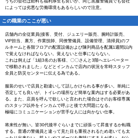
うちの会社は給料も福利厚生も良いが、同じ黒服警備員でも会社
によっては劣悪な労働環境もあるらしいので注意。
この職業のここが悪い
店舗内の全従業員(接客、受付、ジュエリー販売、腕時計販売、
VIP担当、裏方、作業技師、同僚警備員、設備管理、清掃員)のフ
ルネームと各階フロアの配置設備および陳列商品を配属1週間以内
で覚えなければならない。覚えないと仕事にならない。
これは例えば「1組3名のお客様、〇〇さんと3階へエレベーター
で移動されました」などとインカムで店内の状況を常時スタッフ
全員と防災センターに伝える為である。
服装のせいで店員と勘違いして話しかけられる事が多い。単純に
否定しても良いが、トイレの場所など簡単な案内はする必要があ
る。また、店員を呼んで欲しいと言われた場合はそのお客様専属
のスタッフ以外をインカムで呼ぶと後で大問題になる。
極端にコミュニケーションが苦手な人には向かない仕事。
将来性が無い。皆30代後半ぐらいまでに頑張って昇進するか転職
する。普通の警備員と違って見た目も重視されるため老いても太
ったり出来ない。筋トレやスポーツを趣味にする人が多い。だら