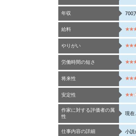
年収
70
給料
やりがい
労働時間の短さ
将来性
安定性
作家に対する評価者の属
現在
性
仕事内容の詳細
小説