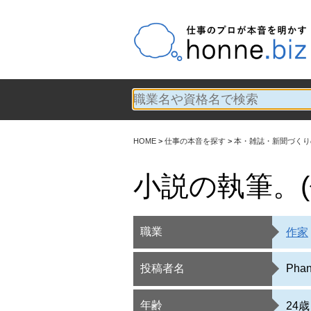
HOME
仕事の本音を探す
本・雑誌・新聞づくり
小説の執筆。(
職業
作家
投稿者名
Ph
年齢
24歳