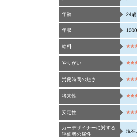
年齢
24歳
年収
10
給料
やりがい
労働時間の短さ
将来性
安定性
カーデザイナーに対する
現在
評価者の属性