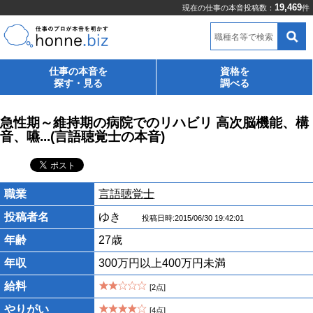
19,469
現在の仕事の本音投稿数：
件
職種名等で検索
仕事の本音を
資格を
探す・見る
調べる
急性期～維持期の病院でのリハビリ 高次脳機能、構
音、嚥...(言語聴覚士の本音)
職業
言語聴覚士
投稿者名
ゆき
投稿日時:2015/06/30 19:42:01
年齢
27歳
年収
300万円以上400万円未満
給料
[2点]
やりがい
[4点]