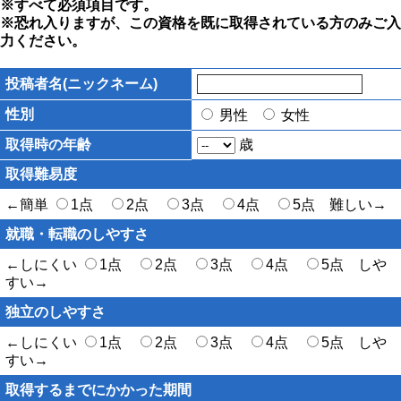
※すべて必須項目です。
※恐れ入りますが、この資格を既に取得されている方のみご入
力ください。
投稿者名(ニックネーム)
性別
男性
女性
取得時の年齢
歳
取得難易度
←簡単
1点
2点
3点
4点
5点 難しい→
就職・転職のしやすさ
←しにくい
1点
2点
3点
4点
5点 しや
すい→
独立のしやすさ
←しにくい
1点
2点
3点
4点
5点 しや
すい→
取得するまでにかかった期間