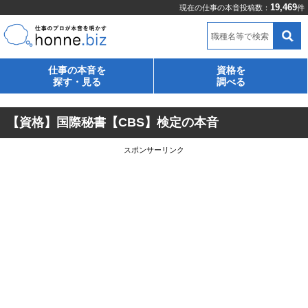
19,469
現在の仕事の本音投稿数：
件
職種名等で検索
仕事の本音を
資格を
探す・見る
調べる
【資格】国際秘書【CBS】検定の本音
スポンサーリンク