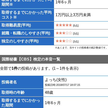
1年6ヶ月
期間※
取得するまでにかかった平均
1万円以上3万円未満
コスト※
取得難易度(平均)
[5点]
就職・転職のしやすさ(平均)
[3点]
独立のしやすさ(平均)
[3点]
※あくまで、当サイトの投稿者の統計数値です。
国際秘書【CBS】検定の本音一覧
全部で
1件
の投稿があります。(1～1件を表示)
よっち(女性)
投稿者名
投稿日時:2018/07/17 18:07:15
取得時の年齢
48歳
取得するまでにかかっ
1年6ヶ月
た期間