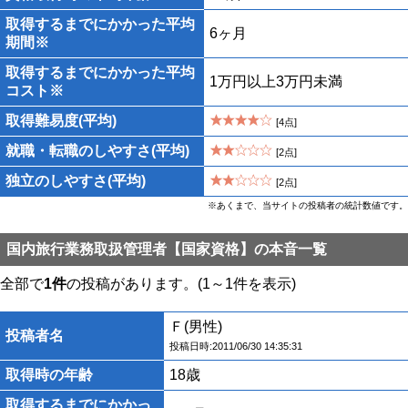
取得するまでにかかった平均
6ヶ月
期間※
取得するまでにかかった平均
1万円以上3万円未満
コスト※
取得難易度(平均)
[4点]
就職・転職のしやすさ(平均)
[2点]
独立のしやすさ(平均)
[2点]
※あくまで、当サイトの投稿者の統計数値です。
国内旅行業務取扱管理者【国家資格】の本音一覧
全部で
1件
の投稿があります。(1～1件を表示)
Ｆ(男性)
投稿者名
投稿日時:2011/06/30 14:35:31
取得時の年齢
18歳
取得するまでにかかっ