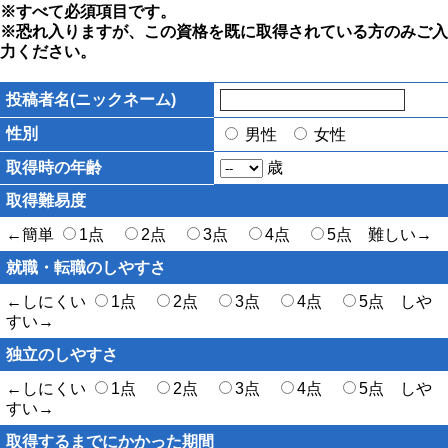
※すべて必須項目です。
※恐れ入りますが、この資格を既に取得されている方のみご入
力ください。
投稿者名(ニックネーム)
性別
男性
女性
取得時の年齢
歳
取得難易度
←簡単
1点
2点
3点
4点
5点 難しい→
就職・転職のしやすさ
←しにくい
1点
2点
3点
4点
5点 しや
すい→
独立のしやすさ
←しにくい
1点
2点
3点
4点
5点 しや
すい→
取得するまでにかかった期間