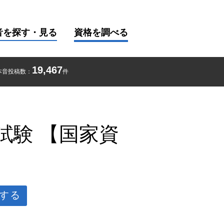
音を探す・見る
資格を調べる
19,467
本音投稿数：
件
試験 【国家資
する