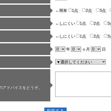
←簡単
1点
2点
3点
←しにくい
1点
2点
←しにくい
1点
2点
年
ヶ月
日
のアドバイスをどうぞ。