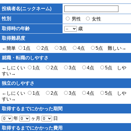
投稿者名(ニックネーム)
性別
男性
女性
取得時の年齢
歳
取得難易度
←簡単
1点
2点
3点
4点
5点 難しい→
就職・転職のしやすさ
←しにくい
1点
2点
3点
4点
5点 しや
すい→
独立のしやすさ
←しにくい
1点
2点
3点
4点
5点 しや
すい→
取得するまでにかかった期間
年
ヶ月
日
取得するまでにかかった費用