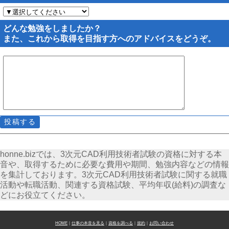
どんな勉強をしましたか？
また、これから取得を目指す方へのアドバイスをどうぞ。
honne.bizでは、3次元CAD利用技術者試験の資格に対する本
音や、取得するために必要な費用や期間、勉強内容などの情報
を集計しております。3次元CAD利用技術者試験に関する就職
活動や転職活動、関連する資格試験、平均年収(給料)の調査な
どにお役立てください。
HOME
｜
仕事の本音を見る
｜
資格を調べる
｜
規約
｜
お問い合わせ