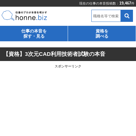
19,467
現在の仕事の本音投稿数：
件
職種名等で検索
仕事の本音を
資格を
探す・見る
調べる
【資格】3次元CAD利用技術者試験の本音
スポンサーリンク