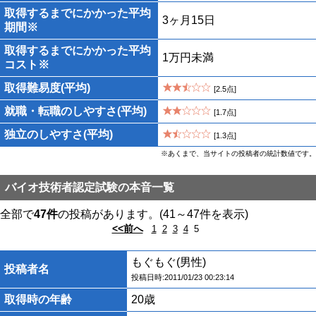
取得するまでにかかった平均
3ヶ月15日
期間※
取得するまでにかかった平均
1万円未満
コスト※
取得難易度(平均)
[2.5点]
就職・転職のしやすさ(平均)
[1.7点]
独立のしやすさ(平均)
[1.3点]
※あくまで、当サイトの投稿者の統計数値です。
バイオ技術者認定試験の本音一覧
全部で
47件
の投稿があります。(41～47件を表示)
<<前へ
1
2
3
4
5
もぐもぐ(男性)
投稿者名
投稿日時:2011/01/23 00:23:14
取得時の年齢
20歳