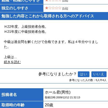
就職・転職のしやすさ
[1点]
独立のしやすさ
[1点]
勉強した内容とこれから取得される方へのアドバイス
Ｈ22年度、上級技術者合格。
Ｈ21年度に中級技術者合格。
中級は過去問を解くだけで合格できます。私は４年分やりまし
た。
上級は
...
続きを読む
参考になりましたか？
参考になった人の数：5人中4人
ホール君(男性)
投稿者名
投稿日時:2009/12/12 21:32:13
取得時の年齢
20歳