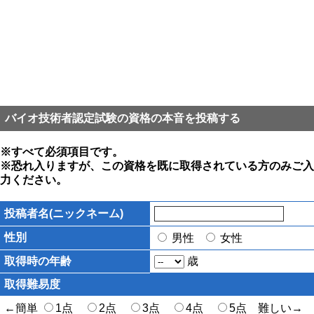
バイオ技術者認定試験の資格の本音を投稿する
※すべて必須項目です。
※恐れ入りますが、この資格を既に取得されている方のみご入
力ください。
投稿者名(ニックネーム)
性別
男性
女性
取得時の年齢
歳
取得難易度
←簡単
1点
2点
3点
4点
5点 難しい→