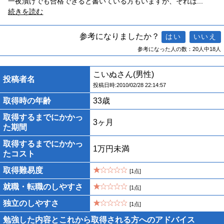
一夜漬けでも合格できると書いている方もいますが、それは
...
続きを読む
参考になりましたか？
参考になった人の数：20人中18人
こいぬさん(男性)
投稿者名
投稿日時:2010/02/28 22:14:57
取得時の年齢
33歳
取得するまでにかかっ
3ヶ月
た期間
取得するまでにかかっ
1万円未満
たコスト
取得難易度
[1点]
就職・転職のしやすさ
[1点]
独立のしやすさ
[1点]
勉強した内容とこれから取得される方へのアドバイス