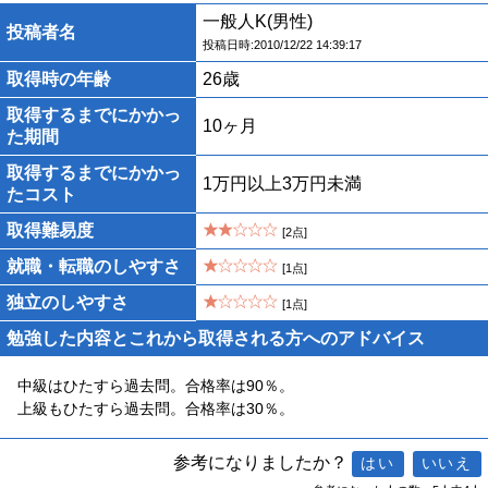
一般人K(男性)
投稿者名
投稿日時:2010/12/22 14:39:17
取得時の年齢
26歳
取得するまでにかかっ
10ヶ月
た期間
取得するまでにかかっ
1万円以上3万円未満
たコスト
取得難易度
[2点]
就職・転職のしやすさ
[1点]
独立のしやすさ
[1点]
勉強した内容とこれから取得される方へのアドバイス
中級はひたすら過去問。合格率は90％。
上級もひたすら過去問。合格率は30％。
参考になりましたか？