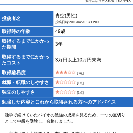
参考になった人の数：5人中4人
青空(男性)
投稿者名
投稿日時:2010/04/20 13:11:00
取得時の年齢
49歳
取得するまでにかかっ
3年
た期間
取得するまでにかかっ
3万円以上10万円未満
たコスト
取得難易度
[3点]
就職・転職のしやすさ
[1点]
独立のしやすさ
[1点]
勉強した内容とこれから取得される方へのアドバイス
独学で続けていたバイオの勉強の成果を見るため、一つの区切り
として中級を受験し、合格しました。