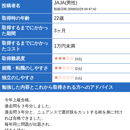
JAJA(男性)
投稿者名
投稿日時:2008/02/29 04:47:42
取得時の年齢
22歳
取得するまでにかかっ
3ヶ月
た期間
取得するまでにかかっ
1万円未満
たコスト
取得難易度
[3点]
就職・転職のしやすさ
[2点]
独立のしやすさ
[1点]
勉強した内容とこれから取得される方へのアドバイス
今年上級合格。
過去問を３年分しました。
過去問３年分と、ニュアンスで選択肢をカットする術を身に付け
れば合格できました。
毎年同じ問題が出題され
...