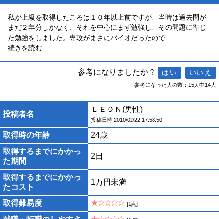
私が上級を取得したころは１０年以上前ですが、当時は過去問が
まだ２年分しかなく、それを中心にまず勉強し、その問題に準じ
た勉強をしました。専攻がまさにバイオだったので
...
続きを読む
参考になりましたか？
参考になった人の数：15人中14人
ＬＥＯＮ(男性)
投稿者名
投稿日時:2010/02/22 17:58:50
取得時の年齢
24歳
取得するまでにかかっ
2日
た期間
取得するまでにかかっ
1万円未満
たコスト
取得難易度
[1点]