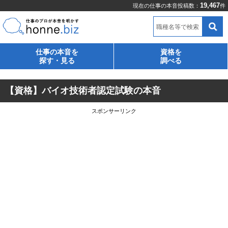
19,467
現在の仕事の本音投稿数：
件
職種名等で検索
仕事の本音を
資格を
探す・見る
調べる
【資格】バイオ技術者認定試験の本音
スポンサーリンク