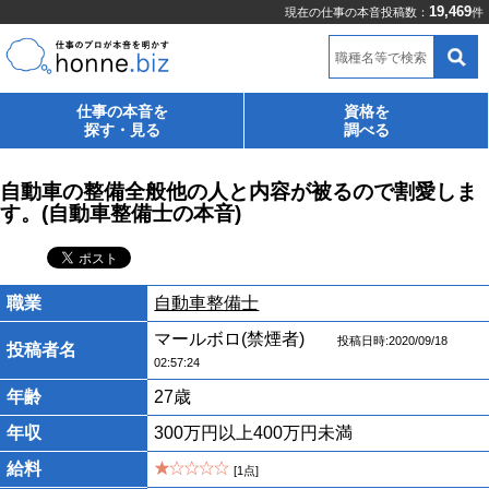
19,469
現在の仕事の本音投稿数：
件
職種名等で検索
仕事の本音を
資格を
探す・見る
調べる
自動車の整備全般他の人と内容が被るので割愛しま
す。(自動車整備士の本音)
職業
自動車整備士
マールボロ(禁煙者)
投稿日時:2020/09/18
投稿者名
02:57:24
年齢
27歳
年収
300万円以上400万円未満
給料
[1点]