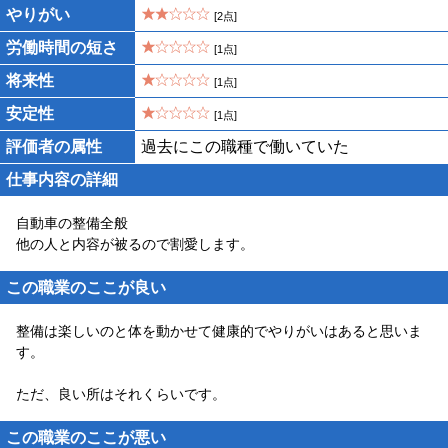
やりがい
[2点]
労働時間の短さ
[1点]
将来性
[1点]
安定性
[1点]
評価者の属性
過去にこの職種で働いていた
仕事内容の詳細
自動車の整備全般
他の人と内容が被るので割愛します。
この職業のここが良い
整備は楽しいのと体を動かせて健康的でやりがいはあると思いま
す。
ただ、良い所はそれくらいです。
この職業のここが悪い