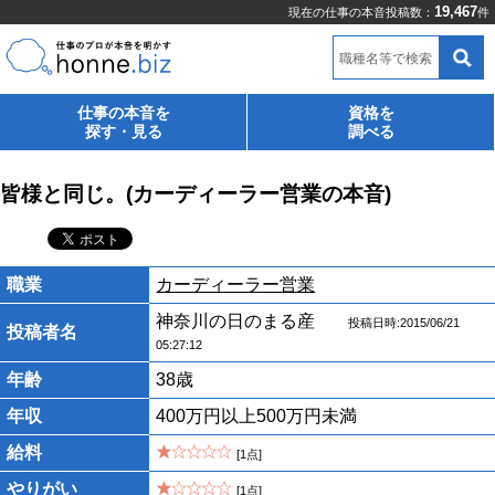
19,467
現在の仕事の本音投稿数：
件
職種名等で検索
仕事の本音を
資格を
探す・見る
調べる
皆様と同じ。(カーディーラー営業の本音)
職業
カーディーラー営業
神奈川の日のまる産
投稿日時:2015/06/21
投稿者名
05:27:12
年齢
38歳
年収
400万円以上500万円未満
給料
[1点]
やりがい
[1点]