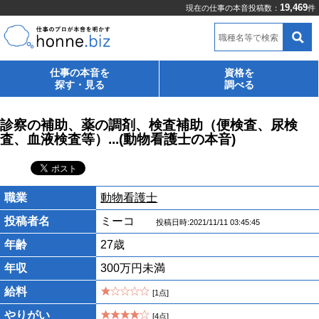
19,469
現在の仕事の本音投稿数：
件
職種名等で検索
仕事の本音を
資格を
探す・見る
調べる
診察の補助、薬の調剤、検査補助（便検査、尿検
査、血液検査等）...(動物看護士の本音)
職業
動物看護士
投稿者名
ミーコ
投稿日時:2021/11/11 03:45:45
年齢
27歳
年収
300万円未満
給料
[1点]
やりがい
[4点]