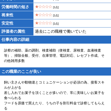
労働時間の短さ
[1点]
将来性
[1点]
安定性
[1点]
評価者の属性
過去にこの職種で働いていた
仕事内容の詳細
診察の補助、薬の調剤、検査補助（便検査、尿検査、血液検査
等）、掃除全般、受付、在庫管理、電話対応、レセプト作成、そ
の他雑用多数
この職業のここが良い
飼い主さんや動物達とコミュニケーションが必須の為、接客スキ
ルが上がる
差し入れでお菓子を頂くことが多いので、常に美味しいお菓子を
食べられる
フードを原価で買えたり、うちの子を割引料金で診察してもらえ
る