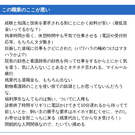
この職業のここが悪い
経験と知識と技術を要求される割にとにかく給料が安い（最低賃
金いってるかな？）
拘束時間が長く、休憩時間中も平気で仕事させる（電話や受付対
応等。もちろんタダ働き）
妊娠した途端に仕事をクビにされた（パワハラの極めつけはマタ
ハラかよ⁉︎）
院長の顔色と看護師長の顔色を伺って仕事をするからとにかく気
を遣う。気に入らないことあるとネチネチ言われる。マイルール
横行
残業代も退職金も、もちろん出ない
動物看護師のことを使い捨ての奴隷としか思ってないんだろう
な。
福利厚生なんてものは無い。ついでに人権も
診察終了時間ギリギリに電話かけてきて10分遅れるから待ってて
欲しいとか、飼い主の勝手な要求はホイホイ飲むくせに、そのし
わ寄せは全部こっちに来る（残業代出してから引き受けろ！）
閉鎖的な人間関係なので、たいてい揉める