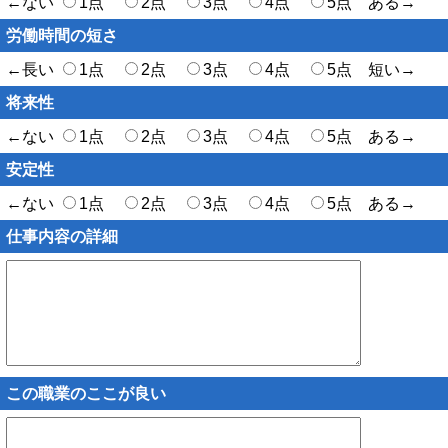
←ない
1点
2点
3点
4点
5点 ある→
労働時間の短さ
←長い
1点
2点
3点
4点
5点 短い→
将来性
←ない
1点
2点
3点
4点
5点 ある→
安定性
←ない
1点
2点
3点
4点
5点 ある→
仕事内容の詳細
この職業のここが良い