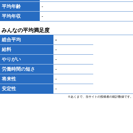
平均年齢
-
平均年収
-
みんなの平均満足度
総合平均
-
給料
-
やりがい
-
労働時間の短さ
-
将来性
-
安定性
-
※あくまで、当サイトの投稿者の統計数値です。