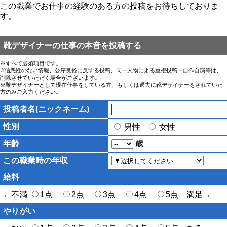
この職業でお仕事の経験のある方の投稿をお待ちしておりま
す。
靴デザイナーの仕事の本音を投稿する
※すべて必須項目です。
※信憑性のない情報、公序良俗に反する投稿、同一人物による重複投稿・自作自演等は、
削除させていただく場合がございます。
※靴デザイナーとして現在仕事をしている方、もしくは過去に靴デザイナーをされていた
方のみご入力ください。
投稿者名(ニックネーム)
性別
男性
女性
年齢
歳
この職業時の年収
給料
←不満
1点
2点
3点
4点
5点 満足→
やりがい