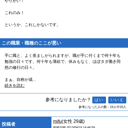
やりがい！
これのみ！
というか、これしかないです。
この職業・職種のここが悪い
手に職と、よく羨ましがられますが、職が手に付くまで何十年も
勉強の日々です。何十年も薄給で、休みもなく、ほぼタダ働き同
然の修行の日々。
まぁ、自称が成
...
続きを読む
参考になりましたか？
参考になった人の数：24人中20人
mifu
(女性 29歳)
投稿者
投稿日時:2013/04/19 14:44:59