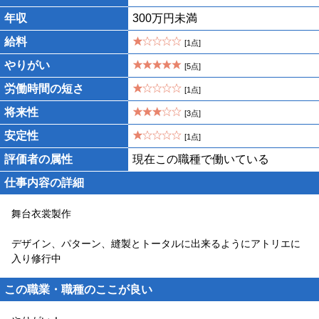
年収
300万円未満
給料
[1点]
やりがい
[5点]
労働時間の短さ
[1点]
将来性
[3点]
安定性
[1点]
評価者の属性
現在この職種で働いている
仕事内容の詳細
舞台衣裳製作
デザイン、パターン、縫製とトータルに出来るようにアトリエに
入り修行中
この職業・職種のここが良い