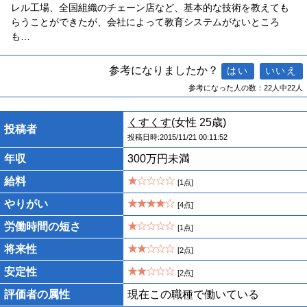
レル工場、全国組織のチェーン店など、基本的な技術を教えても
らうことができたが、会社によって教育システムがないところ
も…
参考になりましたか？
参考になった人の数：22人中22人
くすくす
(女性 25歳)
投稿者
投稿日時:2015/11/21 00:11:52
年収
300万円未満
給料
[1点]
やりがい
[4点]
労働時間の短さ
[1点]
将来性
[2点]
安定性
[2点]
評価者の属性
現在この職種で働いている