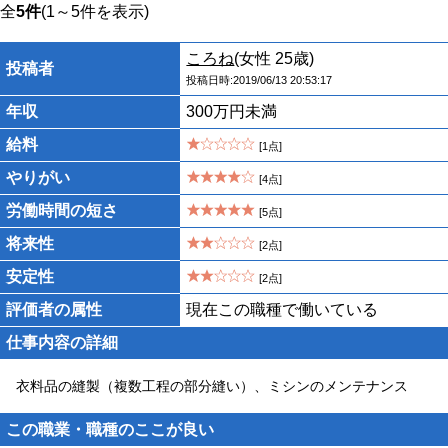
全
5件
(1～5件を表示)
ころね
(女性 25歳)
投稿者
投稿日時:2019/06/13 20:53:17
年収
300万円未満
給料
[1点]
やりがい
[4点]
労働時間の短さ
[5点]
将来性
[2点]
安定性
[2点]
評価者の属性
現在この職種で働いている
仕事内容の詳細
衣料品の縫製（複数工程の部分縫い）、ミシンのメンテナンス
この職業・職種のここが良い