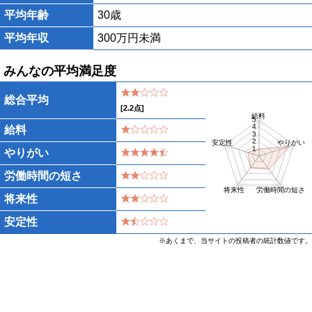
平均年齢
30歳
平均年収
300万円未満
みんなの平均満足度
総合平均
[
2.2
点]
給料
5
4
給料
3
2
安定性
やりがい
1
やりがい
労働時間の短さ
将来性
労働時間の短さ
将来性
安定性
※あくまで、当サイトの投稿者の統計数値です。