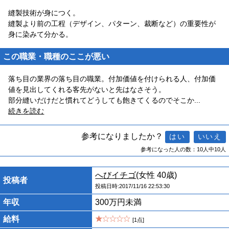
縫製技術が身につく。
縫製より前の工程（デザイン、パターン、裁断など）の重要性が
身に染みて分かる。
この職業・職種のここが悪い
落ち目の業界の落ち目の職業。付加価値を付けられる人、付加価
値を見出してくれる客先がないと先はなさそう。
部分縫いだけだと慣れてどうしても飽きてくるのでそこか
...
続きを読む
参考になりましたか？
参考になった人の数：10人中10人
へびイチゴ
(女性 40歳)
投稿者
投稿日時:2017/11/16 22:53:30
年収
300万円未満
給料
[1点]