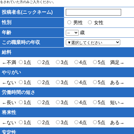
をされていた方のみご入力ください。
投稿者名(ニックネーム)
性別
男性
女性
年齢
歳
この職業時の年収
給料
←不満
1点
2点
3点
4点
5点 満足→
やりがい
←ない
1点
2点
3点
4点
5点 ある→
労働時間の短さ
←長い
1点
2点
3点
4点
5点 短い→
将来性
←ない
1点
2点
3点
4点
5点 ある→
安定性