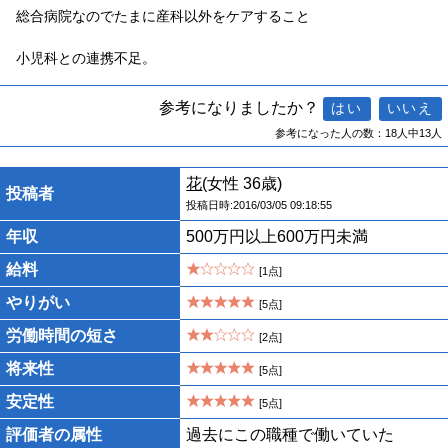
総合病院なのでたまに産科以外をケアすること
小児科との連携不足。
参考になりましたか？
参考になった人の数：18人中13人
花
(女性 36歳)
投稿者
投稿日時:2016/03/05 09:18:55
年収
500万円以上600万円未満
給料
[1点]
やりがい
[5点]
労働時間の短さ
[2点]
将来性
[5点]
安定性
[5点]
評価者の属性
過去にこの職種で働いていた