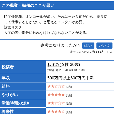
この職業・職種のここが悪い
時間外勤務、オンコールが多い。それは当たり前だから、割り切
って仕事するしかない、と思えるメンタルが必要。
訴訟リスク
人間の黒い部分に触れなければならないことがある。
参考になりましたか？
参考になった人の数：51人中47人
ねずみ
(女性 30歳)
投稿者
投稿日時:2019/03/24 18:31:38
年収
500万円以上600万円未満
給料
[2点]
やりがい
[5点]
労働時間の短さ
[2点]
将来性
[4点]