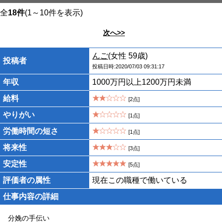
全
18件
(1～10件を表示)
次へ>>
んご
(女性 59歳)
投稿者
投稿日時:2020/07/03 09:31:17
年収
1000万円以上1200万円未満
給料
[2点]
やりがい
[1点]
労働時間の短さ
[1点]
将来性
[3点]
安定性
[5点]
評価者の属性
現在この職種で働いている
仕事内容の詳細
分娩の手伝い