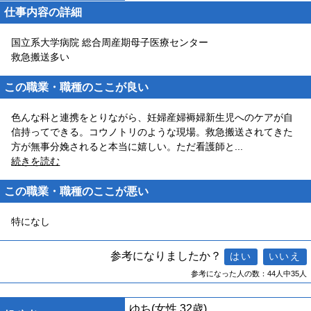
仕事内容の詳細
国立系大学病院 総合周産期母子医療センター
救急搬送多い
この職業・職種のここが良い
色んな科と連携をとりながら、妊婦産婦褥婦新生児へのケアが自
信持ってできる。コウノトリのような現場。救急搬送されてきた
方が無事分娩されると本当に嬉しい。ただ看護師と
...
続きを読む
この職業・職種のここが悪い
特になし
参考になりましたか？
参考になった人の数：44人中35人
ゆち
(女性 32歳)