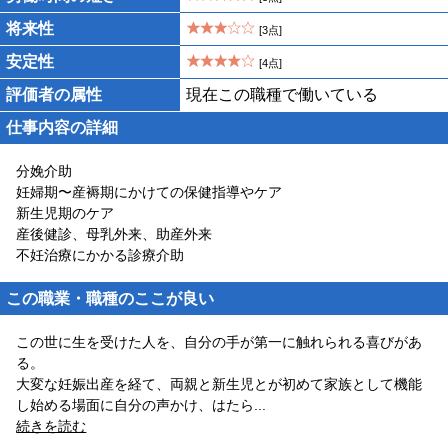
将来性
[3点]
安定性
[4点]
評価者の属性
現在この職種で働いている
仕事内容の詳細
分娩介助
妊婦期〜産褥期にかけての保健指導やケア
新生児期のケア
産後健診、母乳外来、助産外来
不妊治療にかかる診療介助
この職業・職種のここが良い
この世に生を受けた人を、自分の手が第一に触れられる喜びがあ
る。
大変な妊娠出産を経て、両親と新生児とが初めて家族として機能
し始める場面に自分の声かけ、はたら
...
続きを読む