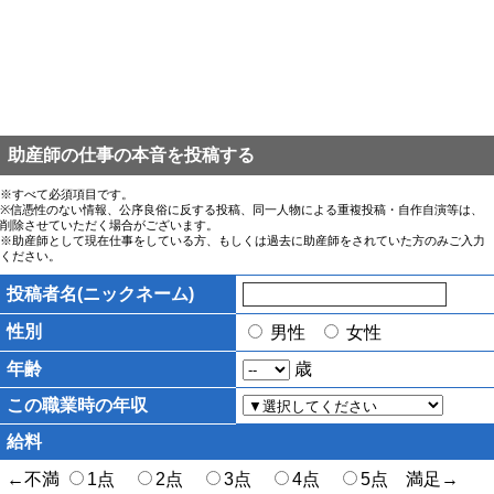
助産師の仕事の本音を投稿する
※すべて必須項目です。
※信憑性のない情報、公序良俗に反する投稿、同一人物による重複投稿・自作自演等は、
削除させていただく場合がございます。
※助産師として現在仕事をしている方、もしくは過去に助産師をされていた方のみご入力
ください。
投稿者名(ニックネーム)
性別
男性
女性
年齢
歳
この職業時の年収
給料
←不満
1点
2点
3点
4点
5点 満足→