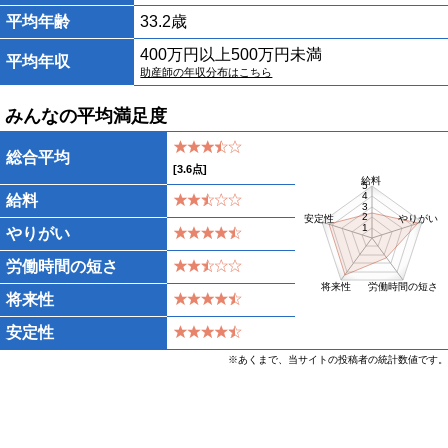
平均年齢
33.2歳
400万円以上500万円未満
平均年収
助産師の年収分布はこちら
みんなの平均満足度
総合平均
[
3.6
点]
給料
5
4
給料
3
2
安定性
やりがい
1
やりがい
労働時間の短さ
将来性
労働時間の短さ
将来性
安定性
※あくまで、当サイトの投稿者の統計数値です。