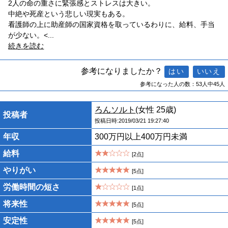
2人の命の重さに緊張感とストレスは大きい。
中絶や死産という悲しい現実もある。
看護師の上に助産師の国家資格を取っているわりに、給料、手当
が少ない。<
...
続きを読む
参考になりましたか？
参考になった人の数：53人中45人
ろんソルト
(女性 25歳)
投稿者
投稿日時:2019/03/21 19:27:40
年収
300万円以上400万円未満
給料
[2点]
やりがい
[5点]
労働時間の短さ
[1点]
将来性
[5点]
安定性
[5点]