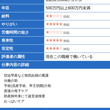
投稿日時:2016/06/27 15:37:26
年収
500万円以上600万円未満
給料
[2点]
やりがい
[5点]
労働時間の短さ
[1点]
将来性
[5点]
安定性
[4点]
評価者の属性
現在この職種で働いている
仕事内容の詳細
切迫早産など病気妊婦の看護
分娩介助
手術(流産手術、帝王切開)介助
産後の母子ケア
助産師外来にて超音波検査
おっぱいケア