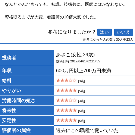
なんだかんだ言っても、知識、技術共に、医師にはかなわない。
資格取るまでが大変。看護師の10倍大変でした。
参考になりましたか？
参考になった人の数：30人中23人
あさこ
(女性 39歳)
投稿者
投稿日時:2017/04/20 02:28:55
年収
600万円以上700万円未満
給料
[3点]
やりがい
[5点]
労働時間の短さ
[3点]
将来性
[5点]
安定性
[5点]
評価者の属性
過去にこの職種で働いていた