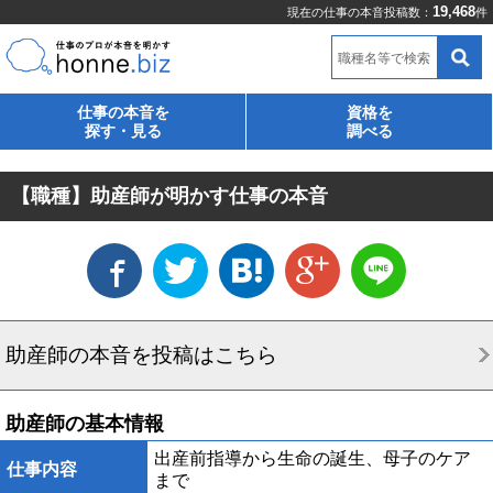
19,468
現在の仕事の本音投稿数：
件
職種名等で検索
仕事の本音を
資格を
探す・見る
調べる
【職種】助産師が明かす仕事の本音
助産師の本音を投稿はこちら
助産師の基本情報
出産前指導から生命の誕生、母子のケア
仕事内容
まで