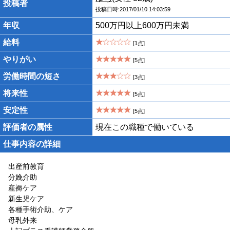
投稿者
投稿日時:2017/01/10 14:03:59
年収
500万円以上600万円未満
給料
[1点]
やりがい
[5点]
労働時間の短さ
[3点]
将来性
[5点]
安定性
[5点]
評価者の属性
現在この職種で働いている
仕事内容の詳細
出産前教育
分娩介助
産褥ケア
新生児ケア
各種手術介助、ケア
母乳外来