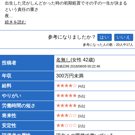
出生した児がしんどかった時の初期処置でその子の一生が決まる
という責任の重さ
夜
...
続きを読む
参考になりましたか？
参考になった人の数：20人中17人
名無し
(女性 42歳)
投稿者
投稿日時:2018/08/09 00:22:48
年収
300万円未満
給料
[4点]
やりがい
[5点]
労働時間の短さ
[5点]
将来性
[3点]
安定性
[2点]