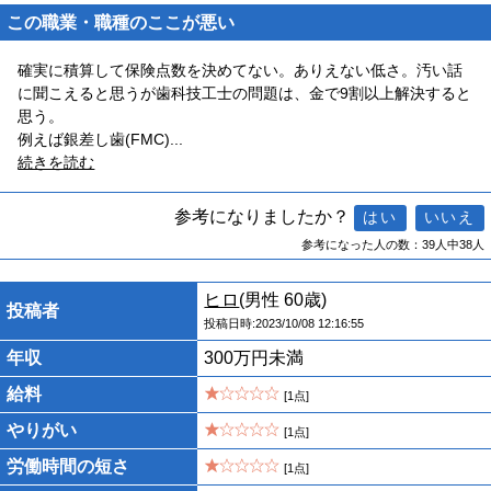
この職業・職種のここが悪い
確実に積算して保険点数を決めてない。ありえない低さ。汚い話
に聞こえると思うが歯科技工士の問題は、金で9割以上解決すると
思う。
例えば銀差し歯(FMC)
...
続きを読む
参考になりましたか？
参考になった人の数：39人中38人
ヒロ
(男性 60歳)
投稿者
投稿日時:2023/10/08 12:16:55
年収
300万円未満
給料
[1点]
やりがい
[1点]
労働時間の短さ
[1点]