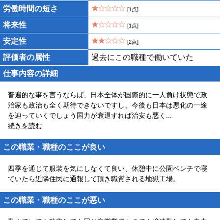
労働時間の短さ
[1点]
将来性
[1点]
安定性
[2点]
評価者の属性
過去にこの職種で働いていた
仕事内容の詳細
普遍的な事を言うならば、日本全体が国際的に一人負け状態で政
治家も政治も全く期待できないですし、今後も日本は悪化の一途
を辿っていくでしょう国力が衰退すれば治安も悪く
...
続きを読む
この職業・職種のここが良い
四季を通じて服装を気にしなくて良い、休憩中に公園ベンチで寝
ていたら近隣住民に通報して頂き職質される地獄工場。
この職業・職種のここが悪い