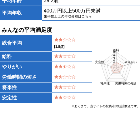
平均年齢
39.2歳
400万円以上500万円未満
平均年収
歯科技工士の年収分布はこちら
みんなの平均満足度
総合平均
[
1.8
点]
給料
5
4
給料
3
2
安定性
やりがい
1
やりがい
労働時間の短さ
将来性
労働時間の短さ
将来性
安定性
※あくまで、当サイトの投稿者の統計数値です。