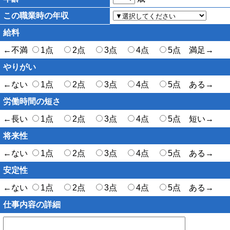
この職業時の年収
給料
←不満
1点
2点
3点
4点
5点 満足→
やりがい
←ない
1点
2点
3点
4点
5点 ある→
労働時間の短さ
←長い
1点
2点
3点
4点
5点 短い→
将来性
←ない
1点
2点
3点
4点
5点 ある→
安定性
←ない
1点
2点
3点
4点
5点 ある→
仕事内容の詳細