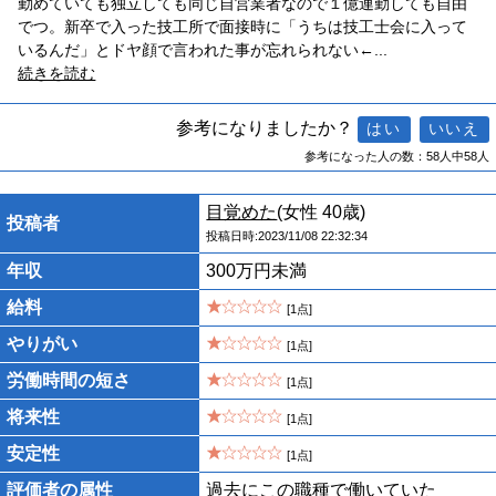
勤めていても独立しても同じ自営業者なので１億連勤しても自由
でつ。新卒で入った技工所で面接時に「うちは技工士会に入って
いるんだ」とドヤ顔で言われた事が忘れられない←
...
続きを読む
参考になりましたか？
参考になった人の数：58人中58人
目覚めた
(女性 40歳)
投稿者
投稿日時:2023/11/08 22:32:34
年収
300万円未満
給料
[1点]
やりがい
[1点]
労働時間の短さ
[1点]
将来性
[1点]
安定性
[1点]
評価者の属性
過去にこの職種で働いていた