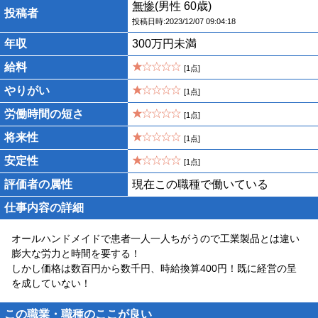
無惨
(男性 60歳)
投稿者
投稿日時:2023/12/07 09:04:18
年収
300万円未満
給料
[1点]
やりがい
[1点]
労働時間の短さ
[1点]
将来性
[1点]
安定性
[1点]
評価者の属性
現在この職種で働いている
仕事内容の詳細
オールハンドメイドで患者一人一人ちがうので工業製品とは違い
膨大な労力と時間を要する！
しかし価格は数百円から数千円、時給換算400円！既に経営の呈
を成していない！
この職業・職種のここが良い