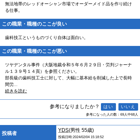
無法地帯のレッドオーシャン市場でオーダーメイド品を作り続け
る仕事。
この職業・職種のここが良い
歯科技工というものづくり自体は面白い。
この職業・職種のここが悪い
ツヤデンタル事件（大阪地裁令和５年６月２９日・労判ジャーナ
ル１３９号１４頁）を参照ください。
部長級の歯科技工士に対して、大幅に基本給を削減した上で長時
間労
...
続きを読む
参考になりましたか？
参考になった人の数：69人中68人
YDS
(男性 55歳)
投稿者
投稿日時:2024/02/04 15:18:52