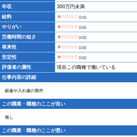
年収
300万円未満
給料
[1点]
やりがい
[1点]
労働時間の短さ
[1点]
将来性
[1点]
安定性
[1点]
評価者の属性
現在この職種で働いている
仕事内容の詳細
銀歯や入れ歯の製作
この職業・職種のここが良い
無し
この職業・職種のここが悪い