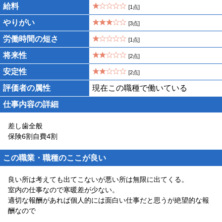
給料
[1点]
やりがい
[3点]
労働時間の短さ
[1点]
将来性
[2点]
安定性
[2点]
評価者の属性
現在この職種で働いている
仕事内容の詳細
差し歯全般
保険6割自費4割
この職業・職種のここが良い
良い所は考えても出てこないが悪い所は無限に出てくる。
室内の仕事なので寒暖差が少ない。
適切な報酬があれば個人的には面白い仕事だと思うが絶望的な報
酬なので