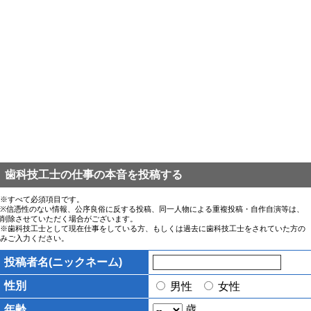
歯科技工士の仕事の本音を投稿する
※すべて必須項目です。
※信憑性のない情報、公序良俗に反する投稿、同一人物による重複投稿・自作自演等は、
削除させていただく場合がございます。
※歯科技工士として現在仕事をしている方、もしくは過去に歯科技工士をされていた方の
みご入力ください。
投稿者名(ニックネーム)
性別
男性
女性
年齢
歳