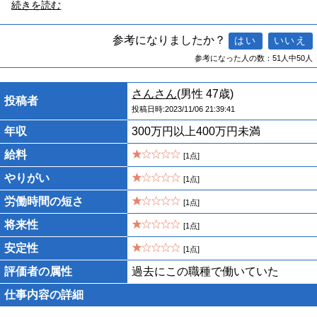
続きを読む
参考になりましたか？
参考になった人の数：51人中50人
さんさん
(男性 47歳)
投稿者
投稿日時:2023/11/06 21:39:41
年収
300万円以上400万円未満
給料
[1点]
やりがい
[1点]
労働時間の短さ
[1点]
将来性
[1点]
安定性
[1点]
評価者の属性
過去にこの職種で働いていた
仕事内容の詳細