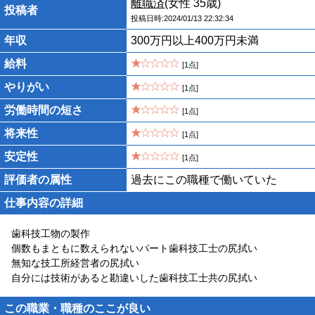
離職済
(女性 35歳)
投稿者
投稿日時:2024/01/13 22:32:34
年収
300万円以上400万円未満
給料
[1点]
やりがい
[1点]
労働時間の短さ
[1点]
将来性
[1点]
安定性
[1点]
評価者の属性
過去にこの職種で働いていた
仕事内容の詳細
歯科技工物の製作
個数もまともに数えられないパート歯科技工士の尻拭い
無知な技工所経営者の尻拭い
自分には技術があると勘違いした歯科技工士共の尻拭い
この職業・職種のここが良い