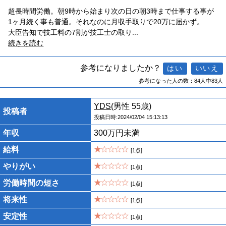
超長時間労働。朝9時から始まり次の日の朝3時まで仕事する事が
1ヶ月続く事も普通。それなのに月収手取りで20万に届かず。
大臣告知で技工料の7割が技工士の取り
...
続きを読む
参考になりましたか？
参考になった人の数：84人中83人
YDS
(男性 55歳)
投稿者
投稿日時:2024/02/04 15:13:13
年収
300万円未満
給料
[1点]
やりがい
[1点]
労働時間の短さ
[1点]
将来性
[1点]
安定性
[1点]