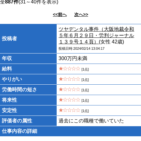
全
887件
(31～40件を表示)
<<前へ
次へ>>
ツヤデンタル事件（大阪地裁令和
５年６月２９日・労判ジャーナル
投稿者
１３９号１４頁）
(女性 42歳)
投稿日時:2024/02/14 13:04:17
年収
300万円未満
給料
[1点]
やりがい
[1点]
労働時間の短さ
[1点]
将来性
[1点]
安定性
[1点]
評価者の属性
過去にこの職種で働いていた
仕事内容の詳細