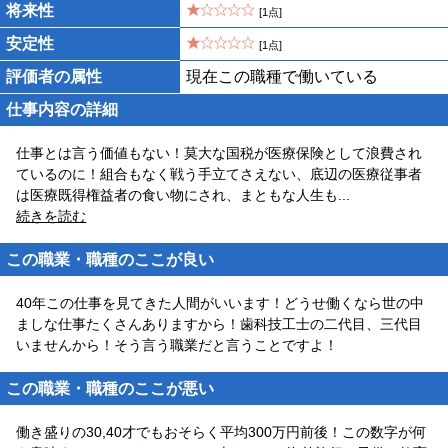
将来性
[1点]
安定性
[1点]
評価者の属性
現在この職種で働いている
仕事内容の詳細
仕事とは言う価値もない！莫大な国税が医療保険として浪費され
ているのに！組合もなく戦う手立てさえない、底辺の医療従事者
は医療既得権益者の食い物にされ、まともな人生も
...
続きを読む
この職業・職種のここが良い
40年この仕事を見てきた人間がいいます！どうせ働くなら世の中
ましな仕事たくさんありますから！歯科技工士の二代目、三代目
いませんから！そう言う職業だと言うことですよ！
この職業・職種のここが悪い
働き盛りの30,40才でもおそらく平均300万円前後！この数字が何