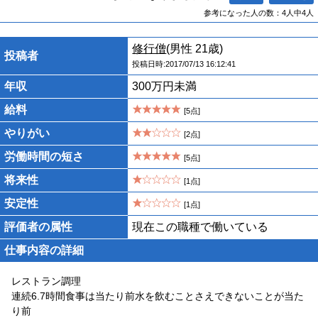
参考になった人の数：4人中4人
修行僧
(男性 21歳)
投稿者
投稿日時:2017/07/13 16:12:41
年収
300万円未満
給料
[5点]
やりがい
[2点]
労働時間の短さ
[5点]
将来性
[1点]
安定性
[1点]
評価者の属性
現在この職種で働いている
仕事内容の詳細
レストラン調理
連続6.7時間食事は当たり前水を飲むことさえできないことが当た
り前