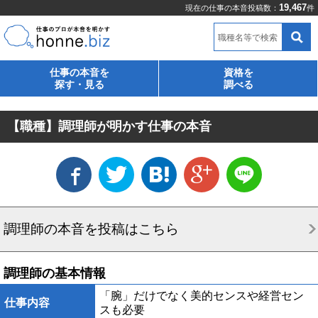
19,467
現在の仕事の本音投稿数：
件
職種名等で検索
仕事の本音を
資格を
探す・見る
調べる
【職種】調理師が明かす仕事の本音
調理師の本音を投稿はこちら
調理師の基本情報
「腕」だけでなく美的センスや経営セン
仕事内容
スも必要