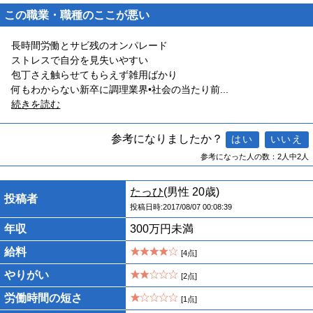
この職業・職種のここが悪い
長時間労働とサビ残のオンパレード
ストレスで自分を見失いやすい
包丁さえ触らせてもらえず雑用ばかり
何もわからない新卒に調理業界•社会の当たり前
...
続きを読む
参考になりましたか？
参考になった人の数：2人中2人
たっひ
(男性 20歳)
投稿者
投稿日時:2017/08/07 00:08:39
年収
300万円未満
給料
[4点]
やりがい
[2点]
労働時間の短さ
[1点]