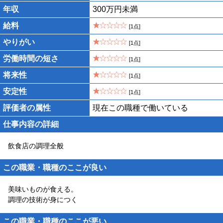
年収
300万円未満
給料
[1点]
やりがい
[1点]
労働時間の短さ
[1点]
将来性
[1点]
安定性
[1点]
評価者の属性
現在この職種で働いている
仕事内容の詳細
飲食店の調理全般
この職業・職種のここが良い
美味いものが食える。
調理の技術が身につく
この職業・職種のここが悪い