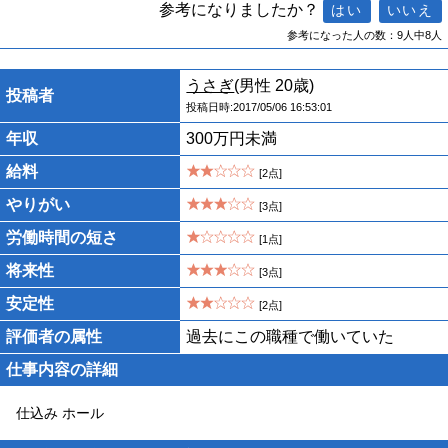
参考になりましたか？
参考になった人の数：9人中8人
うさぎ
(男性 20歳)
投稿者
投稿日時:2017/05/06 16:53:01
年収
300万円未満
給料
[2点]
やりがい
[3点]
労働時間の短さ
[1点]
将来性
[3点]
安定性
[2点]
評価者の属性
過去にこの職種で働いていた
仕事内容の詳細
仕込み ホール