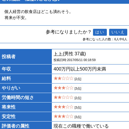
個人経営の飲食店はどこも潰れそう。
将来が不安。
参考になりましたか？
参考になった人の数：6人中6人
トト
(男性 37歳)
投稿者
投稿日時:2017/05/11 00:18:59
年収
400万円以上500万円未満
給料
[2点]
やりがい
[3点]
労働時間の短さ
[2点]
将来性
[3点]
安定性
[3点]
評価者の属性
現在この職種で働いている