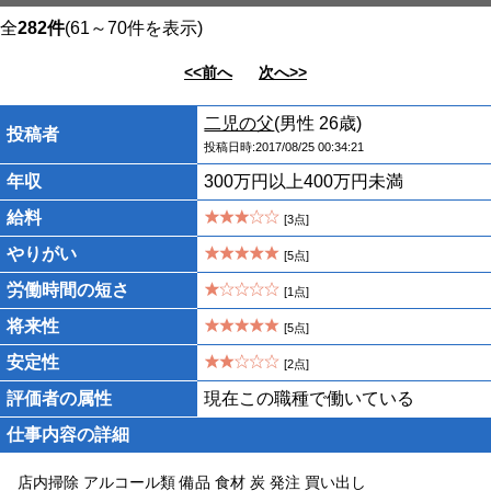
全
282件
(61～70件を表示)
<<前へ
次へ>>
二児の父
(男性 26歳)
投稿者
投稿日時:2017/08/25 00:34:21
年収
300万円以上400万円未満
給料
[3点]
やりがい
[5点]
労働時間の短さ
[1点]
将来性
[5点]
安定性
[2点]
評価者の属性
現在この職種で働いている
仕事内容の詳細
店内掃除 アルコール類 備品 食材 炭 発注 買い出し