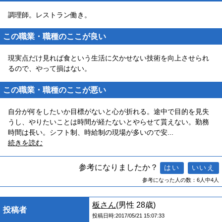
調理師。レストラン働き。
この職業・職種のここが良い
現実点だけ見れば食という生活に欠かせない技術を向上させられ
るので、やって損はない。
この職業・職種のここが悪い
自分が何をしたいか目標がないと心が折れる。途中で目的を見失
うし、やりたいことは時間が経たないとやらせて貰えない。勤務
時間は長い。シフト制、時給制の現場が多いので安
...
続きを読む
参考になりましたか？
参考になった人の数：6人中4人
板さん
(男性 28歳)
投稿者
投稿日時:2017/05/21 15:07:33