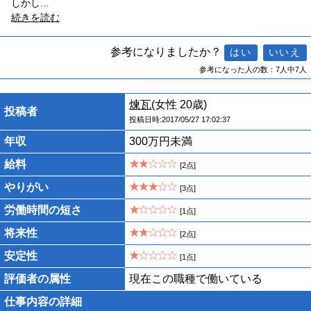
しかし
...
続きを読む
参考になりましたか？
参考になった人の数：7人中7人
煉瓦
(女性 20歳)
投稿者
投稿日時:2017/05/27 17:02:37
年収
300万円未満
給料
[2点]
やりがい
[3点]
労働時間の短さ
[1点]
将来性
[2点]
安定性
[1点]
評価者の属性
現在この職種で働いている
仕事内容の詳細