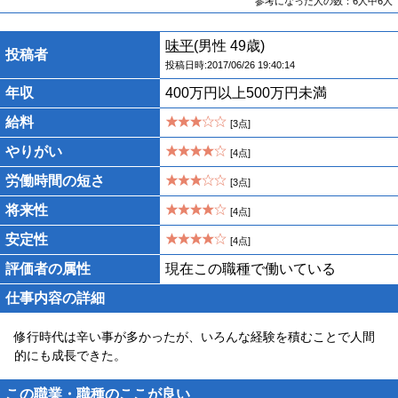
参考になった人の数：6人中6人
味平
(男性 49歳)
投稿者
投稿日時:2017/06/26 19:40:14
年収
400万円以上500万円未満
給料
[3点]
やりがい
[4点]
労働時間の短さ
[3点]
将来性
[4点]
安定性
[4点]
評価者の属性
現在この職種で働いている
仕事内容の詳細
修行時代は辛い事が多かったが、いろんな経験を積むことで人間
的にも成長できた。
この職業・職種のここが良い