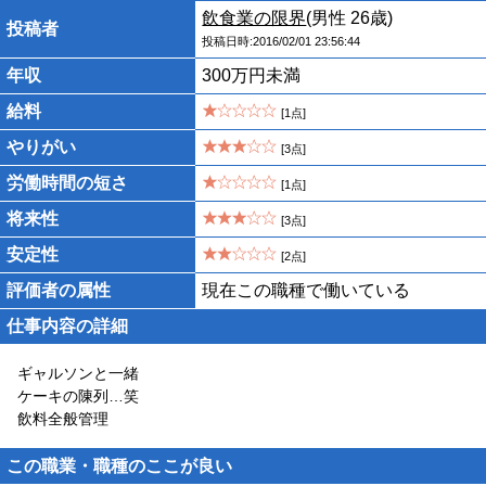
飲食業の限界
(男性 26歳)
投稿者
投稿日時:2016/02/01 23:56:44
年収
300万円未満
給料
[1点]
やりがい
[3点]
労働時間の短さ
[1点]
将来性
[3点]
安定性
[2点]
評価者の属性
現在この職種で働いている
仕事内容の詳細
ギャルソンと一緒
ケーキの陳列…笑
飲料全般管理
この職業・職種のここが良い