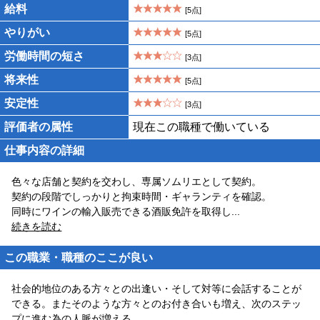
給料
[5点]
やりがい
[5点]
労働時間の短さ
[3点]
将来性
[5点]
安定性
[3点]
評価者の属性
現在この職種で働いている
仕事内容の詳細
色々な店舗と契約を交わし、専属ソムリエとして契約。
契約の段階でしっかりと拘束時間・ギャランティを確認。
同時にワインの輸入販売できる酒販免許を取得し
...
続きを読む
この職業・職種のここが良い
社会的地位のある方々との出逢い・そして対等に会話することが
できる。またそのような方々とのお付き合いも増え、次のステッ
プに進む為の人脈が増える。