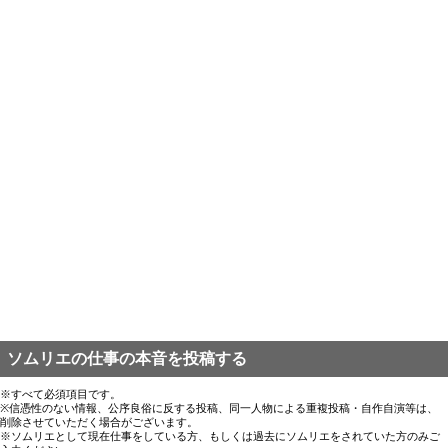
ソムリエの仕事の本音を投稿する
※すべて必須項目です。
※信憑性のない情報、公序良俗に反する投稿、同一人物による重複投稿・自作自演等は、
削除させていただく場合がございます。
※ソムリエとして現在仕事をしている方、もしくは過去にソムリエをされていた方のみご