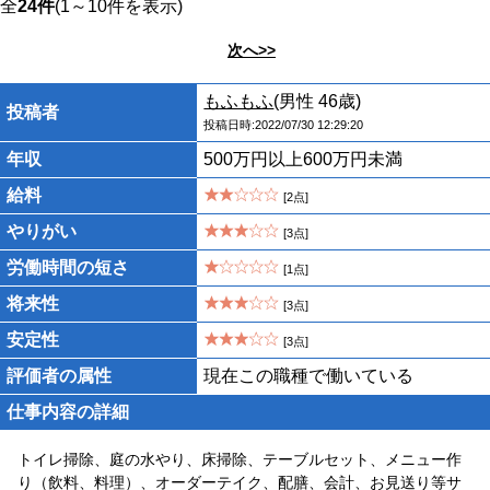
全
24件
(1～10件を表示)
次へ>>
もふもふ
(男性 46歳)
投稿者
投稿日時:2022/07/30 12:29:20
年収
500万円以上600万円未満
給料
[2点]
やりがい
[3点]
労働時間の短さ
[1点]
将来性
[3点]
安定性
[3点]
評価者の属性
現在この職種で働いている
仕事内容の詳細
トイレ掃除、庭の水やり、床掃除、テーブルセット、メニュー作
り（飲料、料理）、オーダーテイク、配膳、会計、お見送り等サ