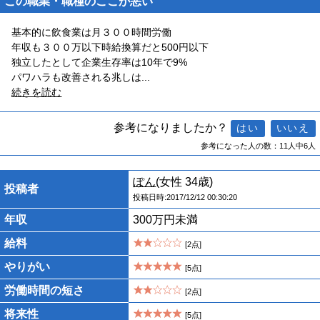
この職業・職種のここが悪い
基本的に飲食業は月３００時間労働
年収も３００万以下時給換算だと500円以下
独立したとして企業生存率は10年で9%
パワハラも改善される兆しは
...
続きを読む
参考になりましたか？
参考になった人の数：11人中6人
ぽん
(女性 34歳)
投稿者
投稿日時:2017/12/12 00:30:20
年収
300万円未満
給料
[2点]
やりがい
[5点]
労働時間の短さ
[2点]
将来性
[5点]