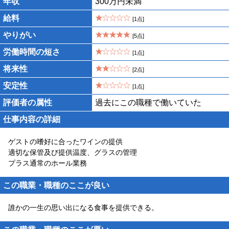
年収
300万円未満
給料
[1点]
やりがい
[5点]
労働時間の短さ
[1点]
将来性
[2点]
安定性
[1点]
評価者の属性
過去にこの職種で働いていた
仕事内容の詳細
ゲストの嗜好に合ったワインの提供
適切な保管及び提供温度、グラスの管理
プラス通常のホール業務
この職業・職種のここが良い
誰かの一生の思い出になる食事を提供できる。