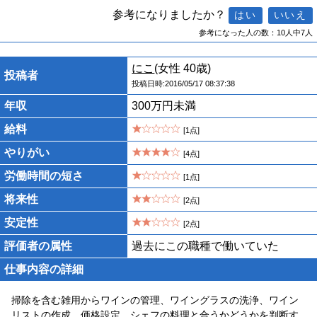
参考になりましたか？
参考になった人の数：10人中7人
にこ
(女性 40歳)
投稿者
投稿日時:2016/05/17 08:37:38
年収
300万円未満
給料
[1点]
やりがい
[4点]
労働時間の短さ
[1点]
将来性
[2点]
安定性
[2点]
評価者の属性
過去にこの職種で働いていた
仕事内容の詳細
掃除を含む雑用からワインの管理、ワイングラスの洗浄、ワイン
リストの作成、価格設定。シェフの料理と合うかどうかを判断す