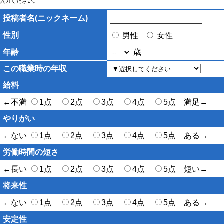
入力ください。
投稿者名(ニックネーム)
性別
男性
女性
年齢
歳
この職業時の年収
給料
←不満
1点
2点
3点
4点
5点 満足→
やりがい
←ない
1点
2点
3点
4点
5点 ある→
労働時間の短さ
←長い
1点
2点
3点
4点
5点 短い→
将来性
←ない
1点
2点
3点
4点
5点 ある→
安定性