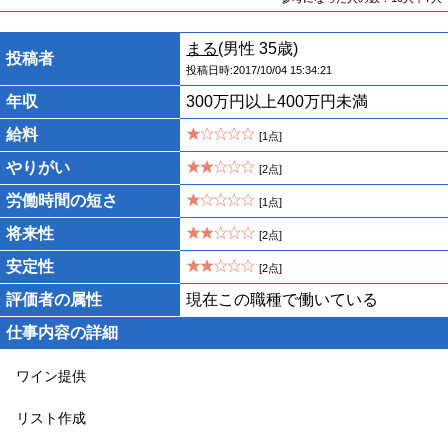
まる
(男性 35歳)
投稿者
投稿日時:2017/10/04 15:34:21
年収
300万円以上400万円未満
給料
[1点]
やりがい
[2点]
労働時間の短さ
[1点]
将来性
[2点]
安定性
[2点]
評価者の属性
現在この職種で働いている
仕事内容の詳細
ワイン提供
リスト作成