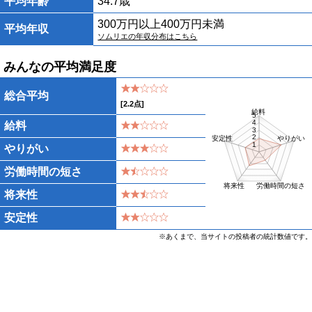
平均年齢
34.7歳
300万円以上400万円未満
平均年収
ソムリエの年収分布はこちら
みんなの平均満足度
総合平均
[
2.2
点]
給料
5
4
給料
3
2
安定性
やりがい
1
やりがい
労働時間の短さ
将来性
労働時間の短さ
将来性
安定性
※あくまで、当サイトの投稿者の統計数値です。