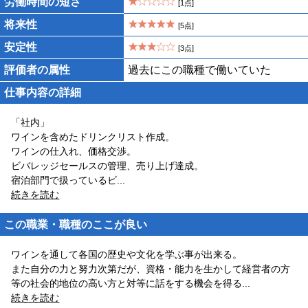
労働時間の短さ
[1点]
将来性
[5点]
安定性
[3点]
評価者の属性
過去にこの職種で働いていた
仕事内容の詳細
「社内」
ワインを含めたドリンクリスト作成。
ワインの仕入れ、価格交渉。
ビバレッジセールスの管理、売り上げ達成。
宿泊部門で扱っているビ
...
続きを読む
この職業・職種のここが良い
ワインを通して各国の歴史や文化を学ぶ事が出来る。
また自分の力と努力次第だが、資格・能力を生かして経営者の方
等の社会的地位の高い方と対等に話をする機会を得る
...
続きを読む