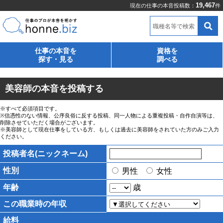
19,467
現在の仕事の本音投稿数：
件
職種名等で検索
仕事の本音を
資格を
探す・見る
調べる
美容師の本音を投稿する
※すべて必須項目です。
※信憑性のない情報、公序良俗に反する投稿、同一人物による重複投稿・自作自演等は、
削除させていただく場合がございます。
※美容師として現在仕事をしている方、もしくは過去に美容師をされていた方のみご入力
ください。
投稿者名(ニックネーム)
性別
男性
女性
年齢
歳
この職業時の年収
給料