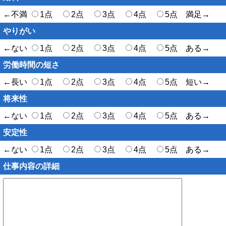
←不満
1点
2点
3点
4点
5点 満足→
やりがい
←ない
1点
2点
3点
4点
5点 ある→
労働時間の短さ
←長い
1点
2点
3点
4点
5点 短い→
将来性
←ない
1点
2点
3点
4点
5点 ある→
安定性
←ない
1点
2点
3点
4点
5点 ある→
仕事内容の詳細