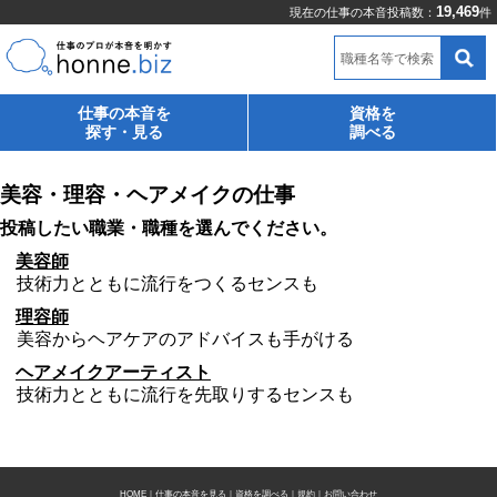
19,469
現在の仕事の本音投稿数：
件
職種名等で検索
仕事の本音を
資格を
探す・見る
調べる
美容・理容・ヘアメイクの仕事
投稿したい職業・職種を選んでください。
美容師
技術力とともに流行をつくるセンスも
理容師
美容からヘアケアのアドバイスも手がける
ヘアメイクアーティスト
技術力とともに流行を先取りするセンスも
HOME
｜
仕事の本音を見る
｜
資格を調べる
｜
規約
｜
お問い合わせ