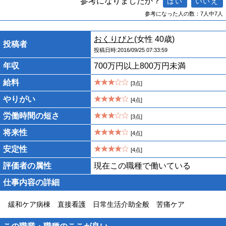
参考になりましたか？
参考になった人の数：7人中7人
おくりびと
(女性 40歳)
投稿者
投稿日時:2016/09/25 07:33:59
年収
700万円以上800万円未満
給料
[3点]
やりがい
[4点]
労働時間の短さ
[3点]
将来性
[4点]
安定性
[4点]
評価者の属性
現在この職種で働いている
仕事内容の詳細
緩和ケア病棟 直接看護 日常生活介助全般 苦痛ケア