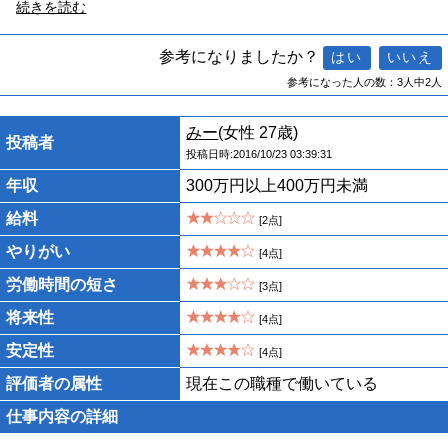
続きを読む
参考になりましたか？
参考になった人の数：3人中2人
みー
(女性 27歳)
投稿者
投稿日時:2016/10/23 03:39:31
年収
300万円以上400万円未満
給料
[2点]
やりがい
[4点]
労働時間の短さ
[3点]
将来性
[4点]
安定性
[4点]
評価者の属性
現在この職種で働いている
仕事内容の詳細