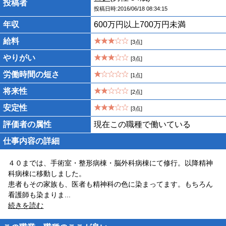
投稿者
投稿日時:2016/06/18 08:34:15
年収
600万円以上700万円未満
給料
[3点]
やりがい
[3点]
労働時間の短さ
[1点]
将来性
[2点]
安定性
[3点]
評価者の属性
現在この職種で働いている
仕事内容の詳細
４０までは、手術室・整形病棟・脳外科病棟にて修行。以降精神
科病棟に移動しました。
患者もその家族も、医者も精神科の色に染まってます。もちろん
看護師も染まりま
...
続きを読む