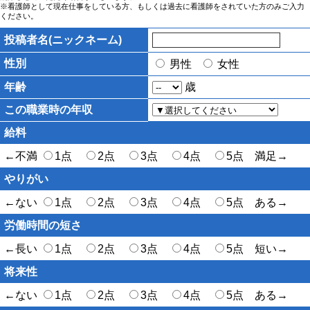
※看護師として現在仕事をしている方、もしくは過去に看護師をされていた方のみご入力
ください。
投稿者名(ニックネーム)
性別
男性
女性
年齢
歳
この職業時の年収
給料
←不満
1点
2点
3点
4点
5点 満足→
やりがい
←ない
1点
2点
3点
4点
5点 ある→
労働時間の短さ
←長い
1点
2点
3点
4点
5点 短い→
将来性
←ない
1点
2点
3点
4点
5点 ある→