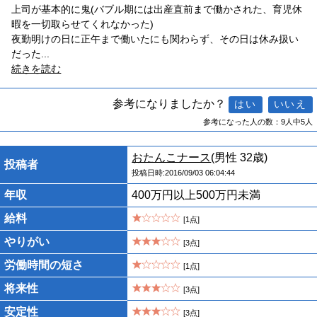
上司が基本的に鬼(バブル期には出産直前まで働かされた、育児休
暇を一切取らせてくれなかった)
夜勤明けの日に正午まで働いたにも関わらず、その日は休み扱い
だった
...
続きを読む
参考になりましたか？
参考になった人の数：9人中5人
おたんこナース
(男性 32歳)
投稿者
投稿日時:2016/09/03 06:04:44
年収
400万円以上500万円未満
給料
[1点]
やりがい
[3点]
労働時間の短さ
[1点]
将来性
[3点]
安定性
[3点]