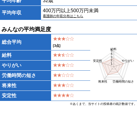
平均年齢
32歳
400万円以上500万円未満
平均年収
看護師の年収分布はこちら
みんなの平均満足度
総合平均
[
3
点]
給料
5
4
給料
3
2
安定性
やりがい
1
やりがい
労働時間の短さ
将来性
労働時間の短さ
将来性
安定性
※あくまで、当サイトの投稿者の統計数値です。