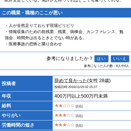
絶対安定している。免許さえ持ってればどこでも雇ってくれる。
この職業・職種のここが悪い
・人が全然足りておらず現場ピリピリ
・情報収集のための前残業、残業、病棟会、カンファレンス、勉
強会…時間外は出るときとでない時がある。
・医療事故の恐怖と隣り合わせ
参考になりましたか？
参考になった人の数：8人中6人
辞めて良かった
(女性 28歳)
投稿者
投稿日時:2016/11/19 02:15:27
年収
400万円以上500万円未満
給料
[2点]
やりがい
[3点]
労働時間の短さ
[3点]