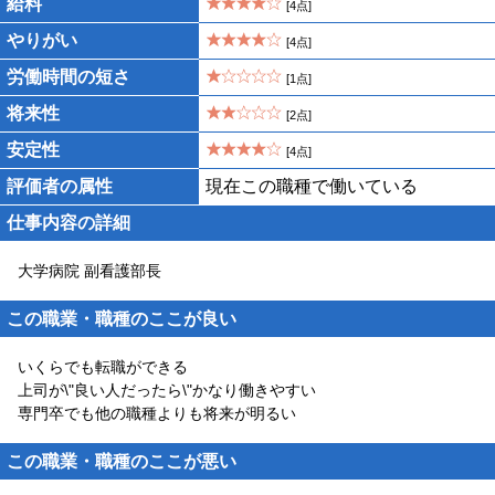
給料
[4点]
やりがい
[4点]
労働時間の短さ
[1点]
将来性
[2点]
安定性
[4点]
評価者の属性
現在この職種で働いている
仕事内容の詳細
大学病院 副看護部長
この職業・職種のここが良い
いくらでも転職ができる
上司が\"良い人だったら\"かなり働きやすい
専門卒でも他の職種よりも将来が明るい
この職業・職種のここが悪い