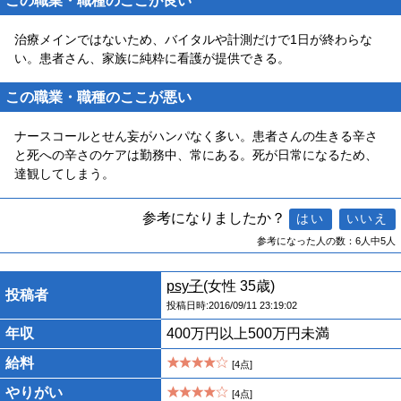
この職業・職種のここが良い
治療メインではないため、バイタルや計測だけで1日が終わらな
い。患者さん、家族に純粋に看護が提供できる。
この職業・職種のここが悪い
ナースコールとせん妄がハンパなく多い。患者さんの生きる辛さ
と死への辛さのケアは勤務中、常にある。死が日常になるため、
達観してしまう。
参考になりましたか？
参考になった人の数：6人中5人
psy子
(女性 35歳)
投稿者
投稿日時:2016/09/11 23:19:02
年収
400万円以上500万円未満
給料
[4点]
やりがい
[4点]