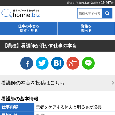
19,467
現在の仕事の本音投稿数：
件
職種名等で検索
仕事の本音を
資格を
探す・見る
調べる
【職種】看護師が明かす仕事の本音
看護師の本音を投稿はこちら
看護師の基本情報
仕事内容
患者をケアする体力と明るさが必要