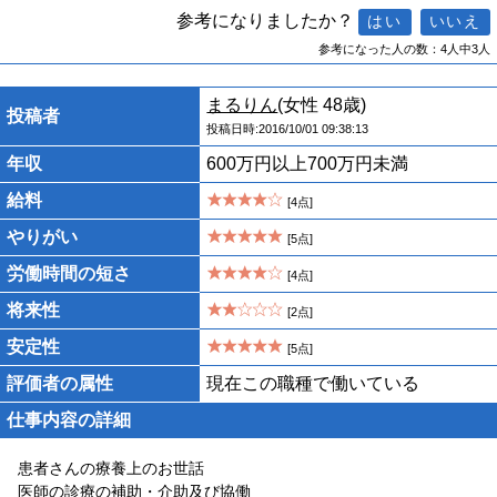
参考になりましたか？
参考になった人の数：4人中3人
まるりん
(女性 48歳)
投稿者
投稿日時:2016/10/01 09:38:13
年収
600万円以上700万円未満
給料
[4点]
やりがい
[5点]
労働時間の短さ
[4点]
将来性
[2点]
安定性
[5点]
評価者の属性
現在この職種で働いている
仕事内容の詳細
患者さんの療養上のお世話
医師の診療の補助・介助及び協働