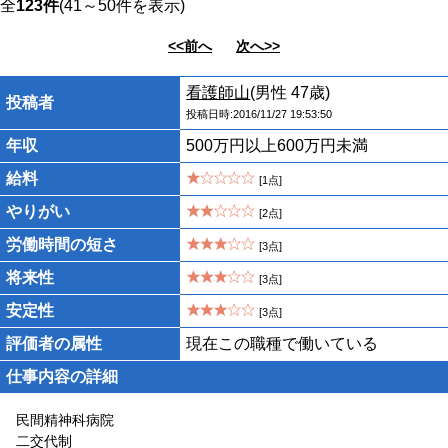
全
123件
(41～50件を表示)
<<前へ
次へ>>
看護師山
(男性 47歳)
投稿者
投稿日時:2016/11/27 19:53:50
年収
500万円以上600万円未満
給料
[1点]
やりがい
[2点]
労働時間の短さ
[3点]
将来性
[3点]
安定性
[3点]
評価者の属性
現在この職種で働いている
仕事内容の詳細
民間精神科病院
二交代制