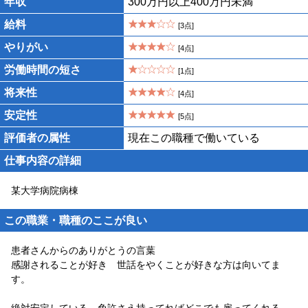
年収
300万円以上400万円未満
給料
[3点]
やりがい
[4点]
労働時間の短さ
[1点]
将来性
[4点]
安定性
[5点]
評価者の属性
現在この職種で働いている
仕事内容の詳細
某大学病院病棟
この職業・職種のここが良い
患者さんからのありがとうの言葉
感謝されることが好き 世話をやくことが好きな方は向いてま
す。