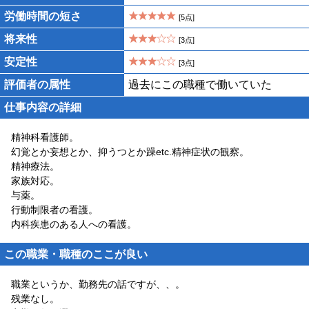
労働時間の短さ
[5点]
将来性
[3点]
安定性
[3点]
評価者の属性
過去にこの職種で働いていた
仕事内容の詳細
精神科看護師。
幻覚とか妄想とか、抑うつとか躁etc.精神症状の観察。
精神療法。
家族対応。
与薬。
行動制限者の看護。
内科疾患のある人への看護。
この職業・職種のここが良い
職業というか、勤務先の話ですが、、。
残業なし。