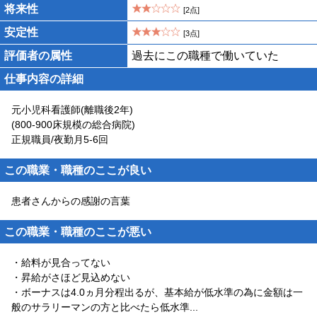
将来性
[2点]
安定性
[3点]
評価者の属性
過去にこの職種で働いていた
仕事内容の詳細
元小児科看護師(離職後2年)
(800-900床規模の総合病院)
正規職員/夜勤月5-6回
この職業・職種のここが良い
患者さんからの感謝の言葉
この職業・職種のここが悪い
・給料が見合ってない
・昇給がさほど見込めない
・ボーナスは4.0ヵ月分程出るが、基本給が低水準の為に金額は一
般のサラリーマンの方と比べたら低水準
...