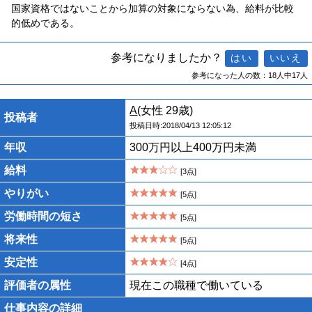
国家資格ではないことから加算の対象にならない為、給料が比較
的低めである。
参考になりましたか？
参考になった人の数：18人中17人
A
(女性 29歳)
投稿者
投稿日時:2018/04/13 12:05:12
年収
300万円以上400万円未満
給料
[3点]
やりがい
[5点]
労働時間の短さ
[5点]
将来性
[5点]
安定性
[4点]
評価者の属性
現在この職種で働いている
仕事内容の詳細