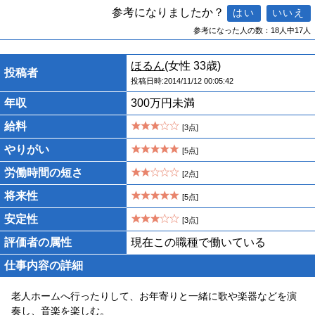
参考になりましたか？
参考になった人の数：18人中17人
ほるん
(女性 33歳)
投稿者
投稿日時:2014/11/12 00:05:42
年収
300万円未満
給料
[3点]
やりがい
[5点]
労働時間の短さ
[2点]
将来性
[5点]
安定性
[3点]
評価者の属性
現在この職種で働いている
仕事内容の詳細
老人ホームへ行ったりして、お年寄りと一緒に歌や楽器などを演
奏し、音楽を楽しむ。