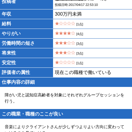
投稿者
投稿日時:2017/04/17 22:53:10
年収
300万円未満
給料
[1点]
やりがい
[4点]
労働時間の短さ
[3点]
将来性
[3点]
安定性
[1点]
評価者の属性
現在この職種で働いている
仕事内容の詳細
障がい児と認知症高齢者を対象にそれぞれグループセッションを
行う。
この職業・職種のここが良い
音楽によりクライアントさんが少しずつよりよい方向に変わって