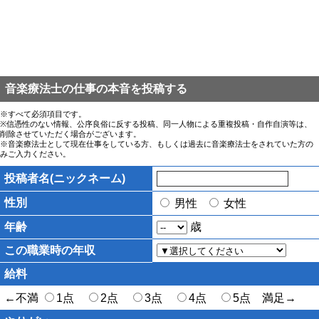
音楽療法士の仕事の本音を投稿する
※すべて必須項目です。
※信憑性のない情報、公序良俗に反する投稿、同一人物による重複投稿・自作自演等は、
削除させていただく場合がございます。
※音楽療法士として現在仕事をしている方、もしくは過去に音楽療法士をされていた方の
みご入力ください。
投稿者名(ニックネーム)
性別
男性
女性
年齢
歳
この職業時の年収
給料
←不満
1点
2点
3点
4点
5点 満足→