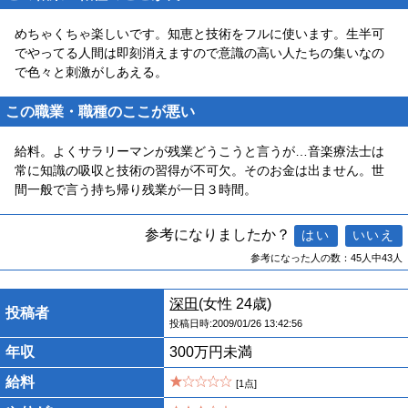
めちゃくちゃ楽しいです。知恵と技術をフルに使います。生半可
でやってる人間は即刻消えますので意識の高い人たちの集いなの
で色々と刺激がしあえる。
この職業・職種のここが悪い
給料。よくサラリーマンが残業どうこうと言うが…音楽療法士は
常に知識の吸収と技術の習得が不可欠。そのお金は出ません。世
間一般で言う持ち帰り残業が一日３時間。
参考になりましたか？
参考になった人の数：45人中43人
深田
(女性 24歳)
投稿者
投稿日時:2009/01/26 13:42:56
年収
300万円未満
給料
[1点]