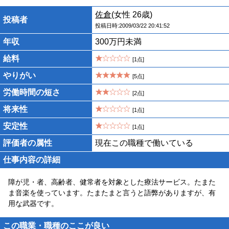
佐倉
(女性 26歳)
投稿者
投稿日時:2009/03/22 20:41:52
年収
300万円未満
給料
[1点]
やりがい
[5点]
労働時間の短さ
[2点]
将来性
[1点]
安定性
[1点]
評価者の属性
現在この職種で働いている
仕事内容の詳細
障が児・者、高齢者、健常者を対象とした療法サービス。たまた
ま音楽を使っています。たまたまと言うと語弊がありますが、有
用な武器です。
この職業・職種のここが良い