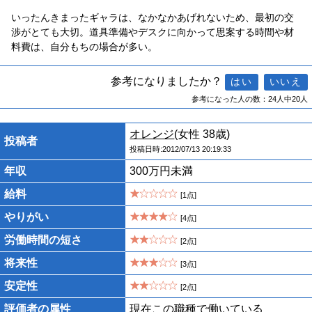
いったんきまったギャラは、なかなかあげれないため、最初の交
渉がとても大切。道具準備やデスクに向かって思案する時間や材
料費は、自分もちの場合が多い。
参考になりましたか？
参考になった人の数：24人中20人
オレンジ
(女性 38歳)
投稿者
投稿日時:2012/07/13 20:19:33
年収
300万円未満
給料
[1点]
やりがい
[4点]
労働時間の短さ
[2点]
将来性
[3点]
安定性
[2点]
評価者の属性
現在この職種で働いている