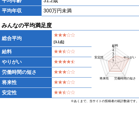
平均年齢
31.2歳
平均年収
300万円未満
みんなの平均満足度
総合平均
[
3.1
点]
給料
5
4
給料
3
2
安定性
やりがい
1
やりがい
労働時間の短さ
将来性
労働時間の短さ
将来性
安定性
※あくまで、当サイトの投稿者の統計数値です。