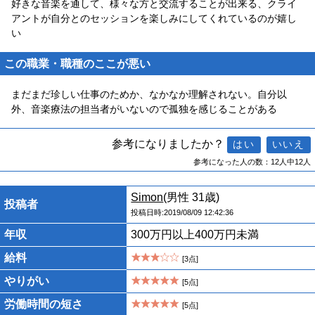
好きな音楽を通して、様々な方と交流することが出来る、クライ
アントが自分とのセッションを楽しみにしてくれているのが嬉し
い
この職業・職種のここが悪い
まだまだ珍しい仕事のためか、なかなか理解されない。自分以
外、音楽療法の担当者がいないので孤独を感じることがある
参考になりましたか？
参考になった人の数：12人中12人
Simon
(男性 31歳)
投稿者
投稿日時:2019/08/09 12:42:36
年収
300万円以上400万円未満
給料
[3点]
やりがい
[5点]
労働時間の短さ
[5点]