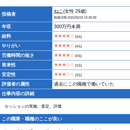
ねこ
(女性 29歳)
投稿者
投稿日時:2021/02/15 15:36:30
年収
300万円未満
給料
[4点]
やりがい
[4点]
労働時間の短さ
[4点]
将来性
[3点]
安定性
[3点]
評価者の属性
過去にこの職種で働いていた
仕事内容の詳細
セッションの実施、査定、評価
この職業・職種のここが良い