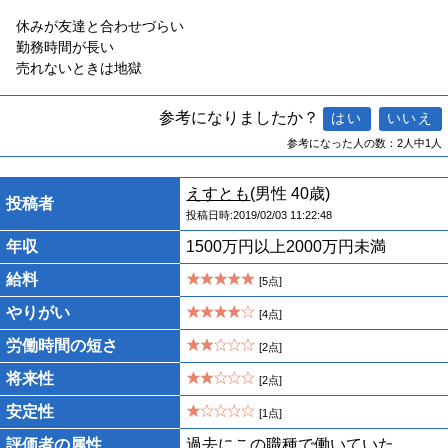
休みが友達と合わせづらい
勤務時間が長い
売れないときは地獄
参考になりましたか？
参考になった人の数：2人中1人
えすとも
(男性 40歳)
投稿者
投稿日時:2019/02/03 11:22:48
年収
1500万円以上2000万円未満
給料
[5点]
やりがい
[4点]
労働時間の短さ
[2点]
将来性
[2点]
安定性
[1点]
評価者の属性
過去にこの職種で働いていた