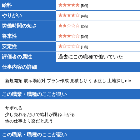
給料
[5点]
やりがい
[4点]
労働時間の短さ
[2点]
将来性
[3点]
安定性
[1点]
評価者の属性
過去にこの職種で働いていた
仕事内容の詳細
新規開拓 展示場応対 プラン作成 見積もり 引き渡し 土地探しetc
この職業・職種のここが良い
サボれる
少し売れるだけで給料が跳ね上がる
他の仕事より楽だと思う
この職業・職種のここが悪い