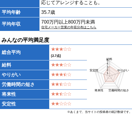
応じてアレンジすることも。
平均年齢
35.7歳
700万円以上800万円未満
平均年収
住宅メーカー営業の年収分布はこちら
みんなの平均満足度
総合平均
[
2.7
点]
給料
5
4
給料
3
2
安定性
やりがい
1
やりがい
労働時間の短さ
将来性
労働時間の短さ
将来性
安定性
※あくまで、当サイトの投稿者の統計数値です。