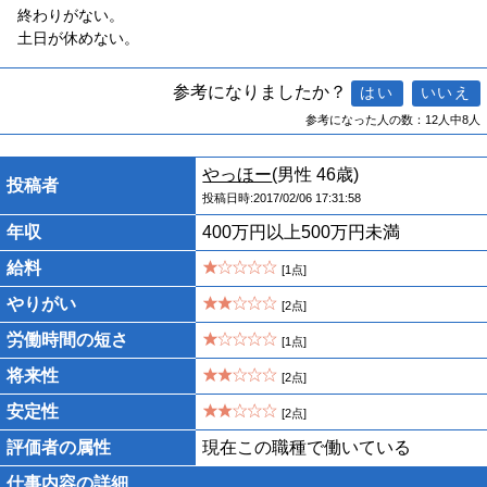
終わりがない。
土日が休めない。
参考になりましたか？
参考になった人の数：12人中8人
やっほー
(男性 46歳)
投稿者
投稿日時:2017/02/06 17:31:58
年収
400万円以上500万円未満
給料
[1点]
やりがい
[2点]
労働時間の短さ
[1点]
将来性
[2点]
安定性
[2点]
評価者の属性
現在この職種で働いている
仕事内容の詳細