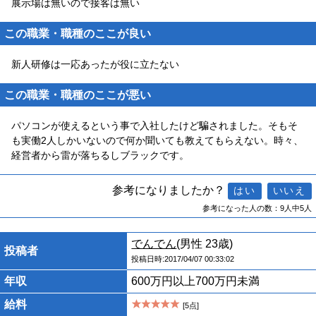
展示場は無いので接客は無い
この職業・職種のここが良い
新人研修は一応あったが役に立たない
この職業・職種のここが悪い
パソコンが使えるという事で入社したけど騙されました。そもそ
も実働2人しかいないので何か聞いても教えてもらえない。時々、
経営者から雷が落ちるしブラックです。
参考になりましたか？
参考になった人の数：9人中5人
でんでん
(男性 23歳)
投稿者
投稿日時:2017/04/07 00:33:02
年収
600万円以上700万円未満
給料
[5点]