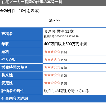
住宅メーカー営業の仕事の本音一覧
全
24件
(1～10件を表示)
次へ>>
まさお
(男性 31歳)
投稿者
投稿日時:2020/10/28 17:08:28
年収
400万円以上500万円未満
給料
[3点]
やりがい
[4点]
労働時間の短さ
[3点]
将来性
[3点]
安定性
[2点]
評価者の属性
現在この職種で働いている
仕事内容の詳細