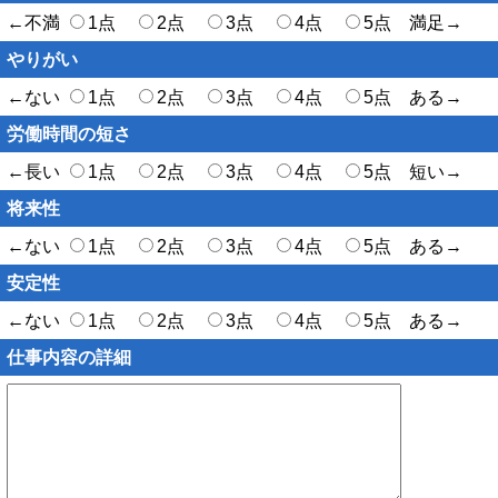
←不満
1点
2点
3点
4点
5点 満足→
やりがい
←ない
1点
2点
3点
4点
5点 ある→
労働時間の短さ
←長い
1点
2点
3点
4点
5点 短い→
将来性
←ない
1点
2点
3点
4点
5点 ある→
安定性
←ない
1点
2点
3点
4点
5点 ある→
仕事内容の詳細