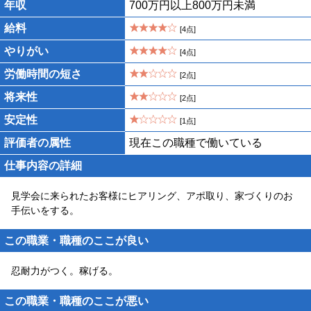
年収
700万円以上800万円未満
給料
[4点]
やりがい
[4点]
労働時間の短さ
[2点]
将来性
[2点]
安定性
[1点]
評価者の属性
現在この職種で働いている
仕事内容の詳細
見学会に来られたお客様にヒアリング、アポ取り、家づくりのお
手伝いをする。
この職業・職種のここが良い
忍耐力がつく。稼げる。
この職業・職種のここが悪い