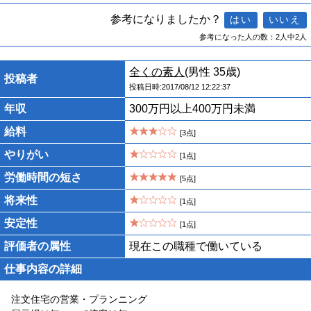
参考になりましたか？
参考になった人の数：2人中2人
全くの素人
(男性 35歳)
投稿者
投稿日時:2017/08/12 12:22:37
年収
300万円以上400万円未満
給料
[3点]
やりがい
[1点]
労働時間の短さ
[5点]
将来性
[1点]
安定性
[1点]
評価者の属性
現在この職種で働いている
仕事内容の詳細
注文住宅の営業・プランニング