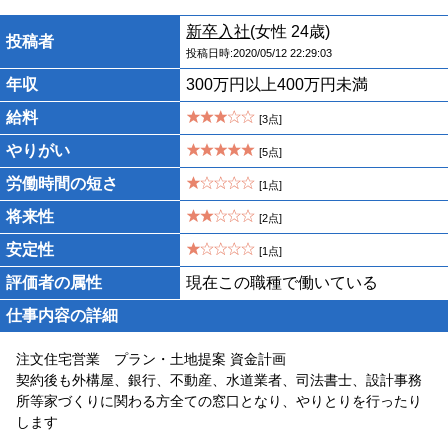
新卒入社
(女性 24歳)
投稿者
投稿日時:2020/05/12 22:29:03
年収
300万円以上400万円未満
給料
[3点]
やりがい
[5点]
労働時間の短さ
[1点]
将来性
[2点]
安定性
[1点]
評価者の属性
現在この職種で働いている
仕事内容の詳細
注文住宅営業 プラン・土地提案 資金計画
契約後も外構屋、銀行、不動産、水道業者、司法書士、設計事務
所等家づくりに関わる方全ての窓口となり、やりとりを行ったり
します