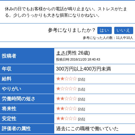
休みの日でもお客様からの電話が鳴り止まない。ストレスがたま
る。少しのうっかりも大きな損害になりかねない。
参考になりましたか？
参考になった人の数：11人中10人
まさ
(男性 26歳)
投稿者
投稿日時:2016/11/20 18:40:43
年収
300万円以上400万円未満
給料
[2点]
やりがい
[1点]
労働時間の短さ
[2点]
将来性
[2点]
安定性
[2点]
評価者の属性
過去にこの職種で働いていた