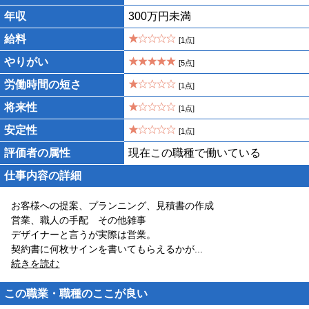
年収
300万円未満
給料
[1点]
やりがい
[5点]
労働時間の短さ
[1点]
将来性
[1点]
安定性
[1点]
評価者の属性
現在この職種で働いている
仕事内容の詳細
お客様への提案、プランニング、見積書の作成
営業、職人の手配 その他雑事
デザイナーと言うが実際は営業。
契約書に何枚サインを書いてもらえるかが
...
続きを読む
この職業・職種のここが良い