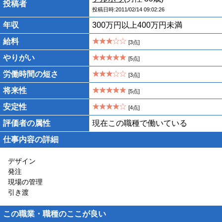
投稿者
投稿日時:2011/02/14 09:02:26
年収
300万円以上400万円未満
給料
[3点]
やりがい
[5点]
労働時間の短さ
[3点]
将来性
[5点]
安定性
[4点]
評価者の属性
現在この職種で働いている
仕事内容の詳細
デザイン
発注
現場の管理
引き渡
この職業・職種のここが良い