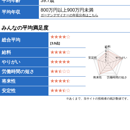
平均年齢
39.7歳
800万円以上900万円未満
平均年収
ガーデンデザイナーの年収分布はこちら
みんなの平均満足度
総合平均
[
3.9
点]
給料
5
4
給料
3
2
安定性
やりがい
1
やりがい
労働時間の短さ
将来性
労働時間の短さ
将来性
安定性
※あくまで、当サイトの投稿者の統計数値です。