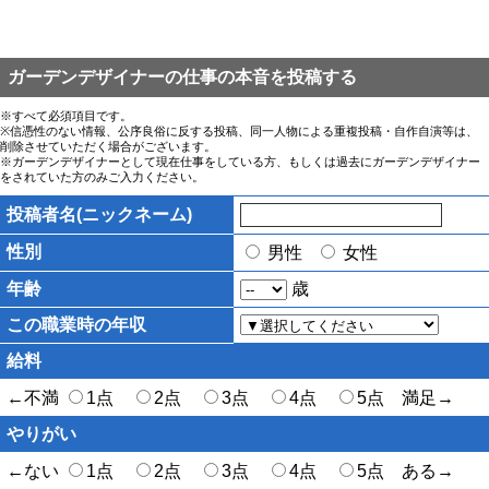
ガーデンデザイナーの仕事の本音を投稿する
※すべて必須項目です。
※信憑性のない情報、公序良俗に反する投稿、同一人物による重複投稿・自作自演等は、
削除させていただく場合がございます。
※ガーデンデザイナーとして現在仕事をしている方、もしくは過去にガーデンデザイナー
をされていた方のみご入力ください。
投稿者名(ニックネーム)
性別
男性
女性
年齢
歳
この職業時の年収
給料
←不満
1点
2点
3点
4点
5点 満足→
やりがい
←ない
1点
2点
3点
4点
5点 ある→