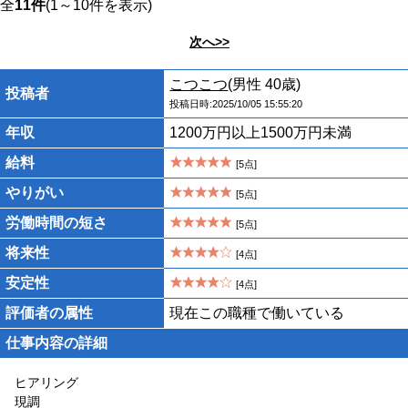
全
11件
(1～10件を表示)
次へ>>
こつこつ
(男性 40歳)
投稿者
投稿日時:2025/10/05 15:55:20
年収
1200万円以上1500万円未満
給料
[5点]
やりがい
[5点]
労働時間の短さ
[5点]
将来性
[4点]
安定性
[4点]
評価者の属性
現在この職種で働いている
仕事内容の詳細
ヒアリング
現調