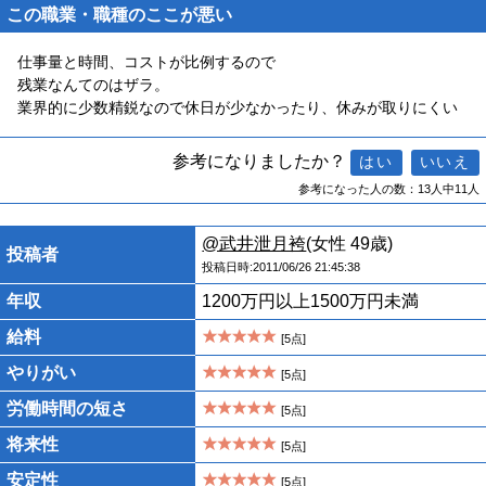
この職業・職種のここが悪い
仕事量と時間、コストが比例するので
残業なんてのはザラ。
業界的に少数精鋭なので休日が少なかったり、休みが取りにくい
参考になりましたか？
参考になった人の数：13人中11人
@武井泄月袴
(女性 49歳)
投稿者
投稿日時:2011/06/26 21:45:38
年収
1200万円以上1500万円未満
給料
[5点]
やりがい
[5点]
労働時間の短さ
[5点]
将来性
[5点]
安定性
[5点]