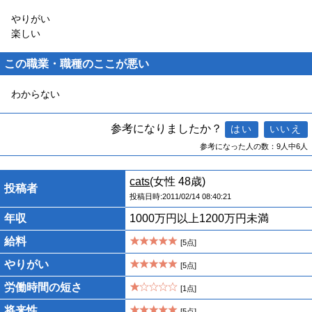
やりがい
楽しい
この職業・職種のここが悪い
わからない
参考になりましたか？
参考になった人の数：9人中6人
cats
(女性 48歳)
投稿者
投稿日時:2011/02/14 08:40:21
年収
1000万円以上1200万円未満
給料
[5点]
やりがい
[5点]
労働時間の短さ
[1点]
将来性
[5点]