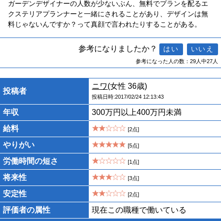
ガーデンデザイナーの人数が少ないぶん、無料でプランを配るエ
クステリアプランナーと一緒にされることがあり、デザインは無
料じゃないんですか？って真顔で言われたりすることがある。
参考になりましたか？
参考になった人の数：29人中27人
ニワ
(女性 36歳)
投稿者
投稿日時:2017/02/24 12:13:43
年収
300万円以上400万円未満
給料
[2点]
やりがい
[5点]
労働時間の短さ
[1点]
将来性
[3点]
安定性
[2点]
評価者の属性
現在この職種で働いている