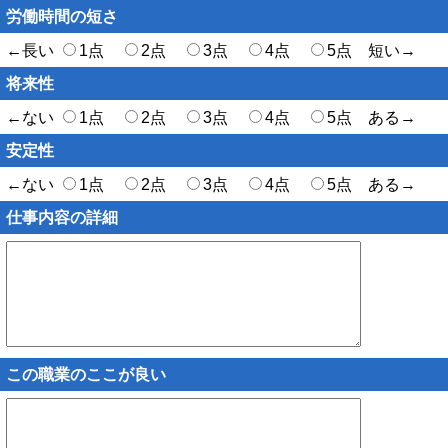
労働時間の短さ
←長い
1点
2点
3点
4点
5点 短い→
将来性
←ない
1点
2点
3点
4点
5点 ある→
安定性
←ない
1点
2点
3点
4点
5点 ある→
仕事内容の詳細
この職業のここが良い