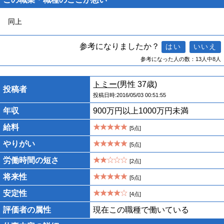
同上
参考になりましたか？
参考になった人の数：13人中8人
トミー
(男性 37歳)
投稿者
投稿日時:2016/05/03 00:51:55
年収
900万円以上1000万円未満
給料
[5点]
やりがい
[5点]
労働時間の短さ
[2点]
将来性
[5点]
安定性
[4点]
評価者の属性
現在この職種で働いている