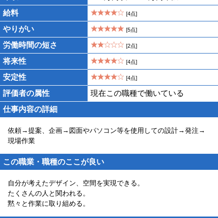
給料
[4点]
やりがい
[5点]
労働時間の短さ
[2点]
将来性
[4点]
安定性
[4点]
評価者の属性
現在この職種で働いている
仕事内容の詳細
依頼→提案、企画→図面やパソコン等を使用しての設計→発注→
現場作業
この職業・職種のここが良い
自分が考えたデザイン、空間を実現できる。
たくさんの人と関われる。
黙々と作業に取り組める。