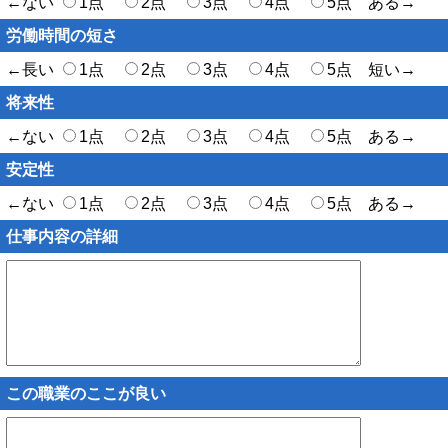
←ない
1点
2点
3点
4点
5点 ある→
労働時間の短さ
←長い
1点
2点
3点
4点
5点 短い→
将来性
←ない
1点
2点
3点
4点
5点 ある→
安定性
←ない
1点
2点
3点
4点
5点 ある→
仕事内容の詳細
この職業のここが良い