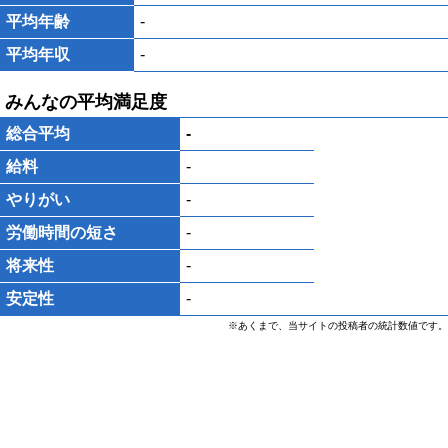
平均年齢
-
平均年収
-
みんなの平均満足度
総合平均
-
給料
-
やりがい
-
労働時間の短さ
-
将来性
-
安定性
-
※あくまで、当サイトの投稿者の統計数値です。