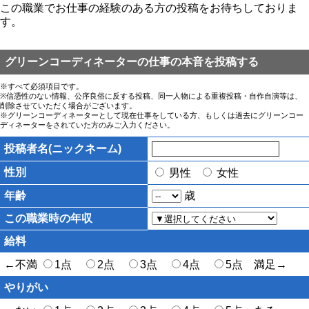
この職業でお仕事の経験のある方の投稿をお待ちしておりま
す。
グリーンコーディネーターの仕事の本音を投稿する
※すべて必須項目です。
※信憑性のない情報、公序良俗に反する投稿、同一人物による重複投稿・自作自演等は、
削除させていただく場合がございます。
※グリーンコーディネーターとして現在仕事をしている方、もしくは過去にグリーンコー
ディネーターをされていた方のみご入力ください。
投稿者名(ニックネーム)
性別
男性
女性
年齢
歳
この職業時の年収
給料
←不満
1点
2点
3点
4点
5点 満足→
やりがい