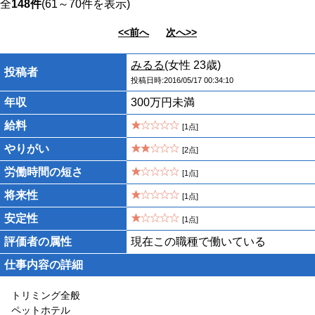
全
148件
(61～70件を表示)
<<前へ
次へ>>
みるる
(女性 23歳)
投稿者
投稿日時:2016/05/17 00:34:10
年収
300万円未満
給料
[1点]
やりがい
[2点]
労働時間の短さ
[1点]
将来性
[1点]
安定性
[1点]
評価者の属性
現在この職種で働いている
仕事内容の詳細
トリミング全般
ペットホテル