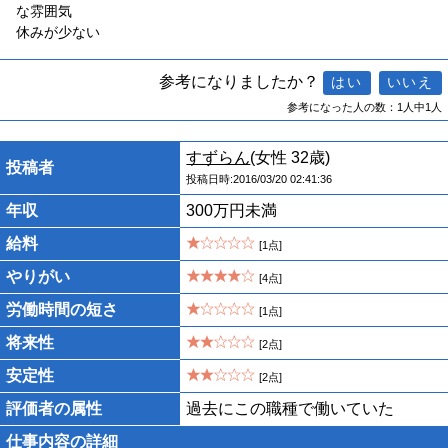
な雰囲気
休みが少ない
参考になりましたか？
参考になった人の数：1人中1人
すずらん
(女性 32歳)
投稿者
投稿日時:2016/03/20 02:41:36
年収
300万円未満
給料
[1点]
やりがい
[4点]
労働時間の短さ
[1点]
将来性
[2点]
安定性
[2点]
評価者の属性
過去にこの職種で働いていた
仕事内容の詳細