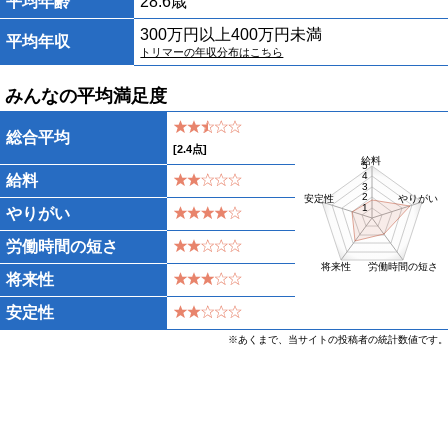
平均年齢
28.6歳
300万円以上400万円未満
平均年収
トリマーの年収分布はこちら
みんなの平均満足度
総合平均
[
2.4
点]
給料
5
4
給料
3
2
安定性
やりがい
1
やりがい
労働時間の短さ
将来性
労働時間の短さ
将来性
安定性
※あくまで、当サイトの投稿者の統計数値です。