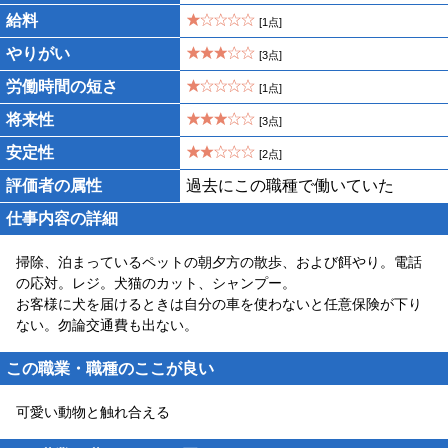
給料
[1点]
やりがい
[3点]
労働時間の短さ
[1点]
将来性
[3点]
安定性
[2点]
評価者の属性
過去にこの職種で働いていた
仕事内容の詳細
掃除、泊まっているペットの朝夕方の散歩、および餌やり。電話
の応対。レジ。犬猫のカット、シャンプー。
お客様に犬を届けるときは自分の車を使わないと任意保険が下り
ない。勿論交通費も出ない。
この職業・職種のここが良い
可愛い動物と触れ合える