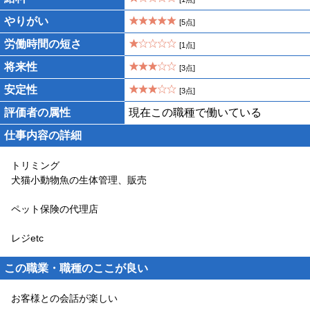
やりがい
[5点]
労働時間の短さ
[1点]
将来性
[3点]
安定性
[3点]
評価者の属性
現在この職種で働いている
仕事内容の詳細
トリミング
犬猫小動物魚の生体管理、販売
ペット保険の代理店
レジetc
この職業・職種のここが良い
お客様との会話が楽しい