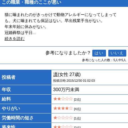
この職業・職種のここが悪い
猫に噛まれたのがきっかけで動物アレルギーになってしまって
も、犬に噛まれても保証はない。早出残業手当がない。
年末年始に休みがない。
冠婚葬祭は平日
...
続きを読む
参考になりましたか？
参考になった人の数：5人中5人
凛
(女性 27歳)
投稿者
投稿日時:2015/12/30 01:02:03
年収
300万円未満
給料
[2点]
やりがい
[4点]
労働時間の短さ
[1点]
将来性
[2点]