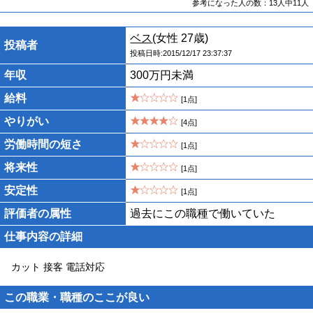
参考になった人の数：13人中11人
ベス
(女性 27歳)
投稿者
投稿日時:2015/12/17 23:37:37
年収
300万円未満
給料
[1点]
やりがい
[4点]
労働時間の短さ
[1点]
将来性
[1点]
安定性
[1点]
評価者の属性
過去にこの職種で働いていた
仕事内容の詳細
カット 接客 電話対応
この職業・職種のここが良い