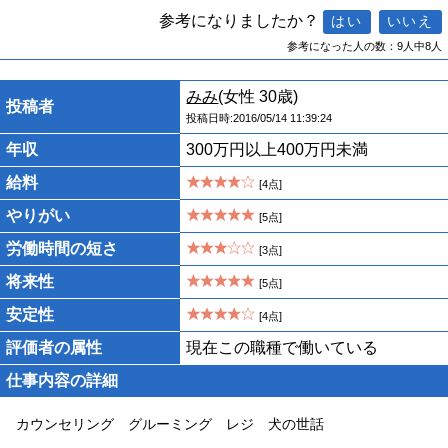
参考になりましたか？
参考になった人の数：9人中8人
みみ
(女性 30歳)
投稿者
投稿日時:2016/05/14 11:39:24
年収
300万円以上400万円未満
給料
[4点]
やりがい
[5点]
労働時間の短さ
[3点]
将来性
[5点]
安定性
[4点]
評価者の属性
現在この職種で働いている
仕事内容の詳細
カウンセリング グルーミング レジ 犬の世話