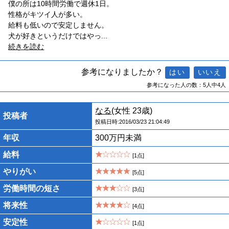
僕の所は10時間労働で週休1日。
性格がキツイ人が多い。
給料も低いので安定しません。
犬が好きというだけではやっ
...
続きを読む
参考になりましたか？
参考になった人の数：5人中4人
なる
(女性 23歳)
投稿者
投稿日時:2016/03/23 21:04:49
年収
300万円未満
給料
[1点]
やりがい
[5点]
労働時間の短さ
[3点]
将来性
[4点]
安定性
[1点]