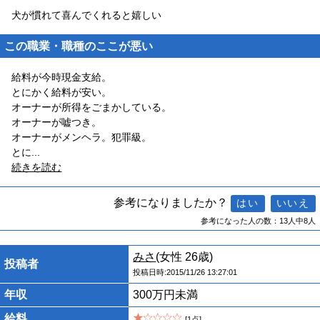
犬が慣れて喜んでくれると嬉しい
この職業・職種のここが悪い
給料が今時現金支給。
とにかく給料が安い。
オーナーが所得をごまかしている。
オーナーが嘘つき。
オーナーがメンヘラ。犯罪級。
とに
...
続きを読む
参考になりましたか？
参考になった人の数：13人中8人
みさ
(女性 26歳)
投稿者
投稿日時:2015/11/26 13:27:01
年収
300万円未満
給料
[1点]