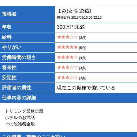
まみ
(女性 23歳)
投稿者
投稿日時:2016/03/15 08:32:15
年収
300万円未満
給料
[3点]
やりがい
[5点]
労働時間の短さ
[4点]
将来性
[3点]
安定性
[3点]
評価者の属性
現在この職種で働いている
仕事内容の詳細
トリミング業務全般
ホテルのお世話
その他雑務全般