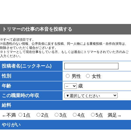
トリマーの仕事の本音を投稿する
※すべて必須項目です。
※信憑性のない情報、公序良俗に反する投稿、同一人物による重複投稿・自作自演等は、
削除させていただく場合がございます。
※トリマーとして現在仕事をしている方、もしくは過去にトリマーをされていた方のみご
入力ください。
投稿者名(ニックネーム)
性別
男性
女性
年齢
歳
この職業時の年収
給料
←不満
1点
2点
3点
4点
5点 満足→
やりがい