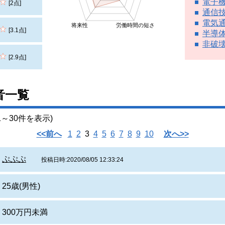
電子
[2点]
通信
電気
将来性
労働時間の短さ
[3.1点]
半導
非破
[2.9点]
音一覧
～30件を表示)
<<前へ
1
2
3
4
5
6
7
8
9
10
次へ>>
ぷぷぷ
投稿日時:2020/08/05 12:33:24
25歳(男性)
300万円未満