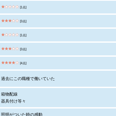
[1点]
[3点]
[1点]
[3点]
[4点]
過去にこの職種で働いていた
箱物配線
器具付け等々
照明がついた時の感動