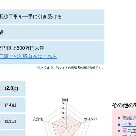
配線工事を一手に引き受ける
6歳
0万円以上500万円未満
工事士の年収分布はこちら
※あくまで、当サイトの投稿者の統計数値です。
2.8
[
点]
給料
5
その他の
[2.4点]
4
3
無線
2
安定性
やりがい
[3.3点]
1
セキ
電気