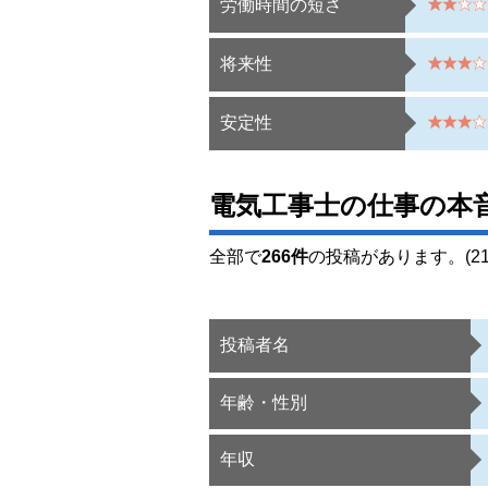
労働時間の短さ
将来性
安定性
電気工事士の仕事の本
全部で
266件
の投稿があります。(21
投稿者名
年齢・性別
年収