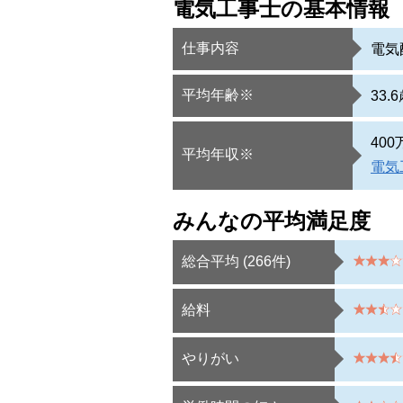
電気工事士の基本情報
仕事内容
電気
平均年齢※
33.
40
平均年収※
電気
みんなの平均満足度
総合平均 (
266
件)
給料
やりがい