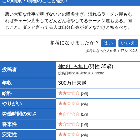
この職業・職種のここが悪い
悪い大変な仕事で稼げないとの噂多すぎ。潰れるラーメン屋もあ
ればチェーン店出してどんどん増やしてるラーメン屋もある。同
じこと。ダメと言ってる人は自分自身がダメなだけと知るべき。
参考になりましたか？
参考になった人の数：47人中12人
伸びしろ無し
(男性 35歳)
投稿者
投稿日時:2016/03/19 08:29:02
年収
300万円未満
給料
[2点]
やりがい
[2点]
労働時間の短さ
[1点]
将来性
[1点]
安定性
[2点]