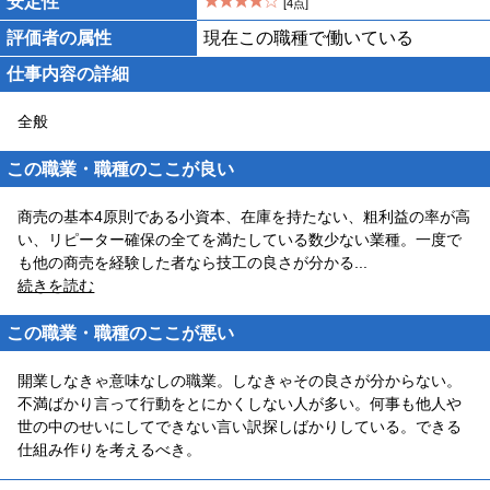
安定性
[4点]
評価者の属性
現在この職種で働いている
仕事内容の詳細
全般
この職業・職種のここが良い
商売の基本4原則である小資本、在庫を持たない、粗利益の率が高
い、リピーター確保の全てを満たしている数少ない業種。一度で
も他の商売を経験した者なら技工の良さが分かる
...
続きを読む
この職業・職種のここが悪い
開業しなきゃ意味なしの職業。しなきゃその良さが分からない。
不満ばかり言って行動をとにかくしない人が多い。何事も他人や
世の中のせいにしてできない言い訳探しばかりしている。できる
仕組み作りを考えるべき。