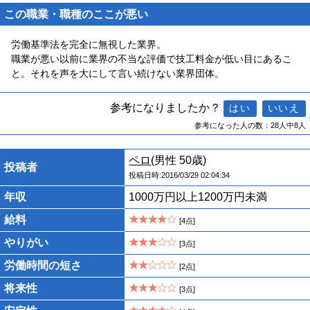
この職業・職種のここが悪い
労働基準法を完全に無視した業界。
職業が悪い以前に業界の不当な評価で技工料金が低い目にあるこ
と。それを声を大にして言い続けない業界団体。
参考になりましたか？
参考になった人の数：28人中8人
ペロ
(男性 50歳)
投稿者
投稿日時:2016/03/29 02:04:34
年収
1000万円以上1200万円未満
給料
[4点]
やりがい
[3点]
労働時間の短さ
[2点]
将来性
[3点]