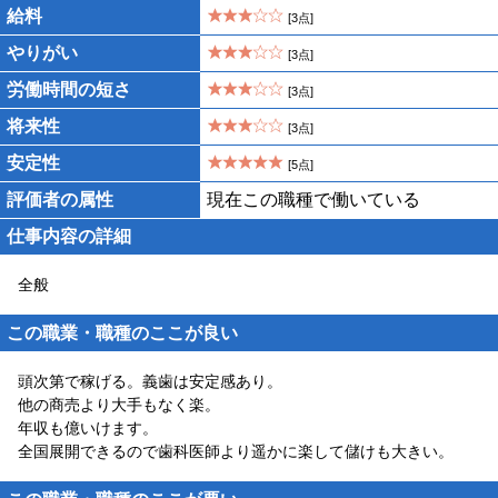
給料
[3点]
やりがい
[3点]
労働時間の短さ
[3点]
将来性
[3点]
安定性
[5点]
評価者の属性
現在この職種で働いている
仕事内容の詳細
全般
この職業・職種のここが良い
頭次第で稼げる。義歯は安定感あり。
他の商売より大手もなく楽。
年収も億いけます。
全国展開できるので歯科医師より遥かに楽して儲けも大きい。