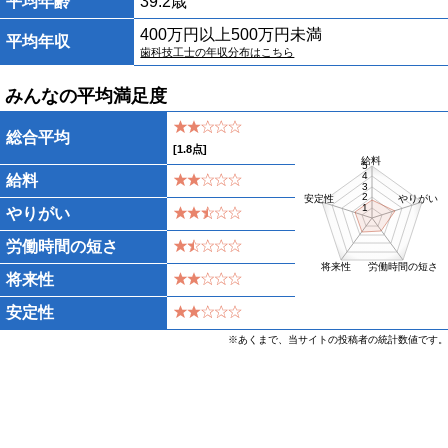
平均年齢
39.2歳
400万円以上500万円未満
平均年収
歯科技工士の年収分布はこちら
みんなの平均満足度
総合平均
[
1.8
点]
給料
5
4
給料
3
2
安定性
やりがい
1
やりがい
労働時間の短さ
将来性
労働時間の短さ
将来性
安定性
※あくまで、当サイトの投稿者の統計数値です。