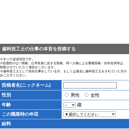
歯科技工士の仕事の本音を投稿する
※すべて必須項目です。
※信憑性のない情報、公序良俗に反する投稿、同一人物による重複投稿・自作自演等は、
削除させていただく場合がございます。
※歯科技工士として現在仕事をしている方、もしくは過去に歯科技工士をされていた方の
みご入力ください。
投稿者名(ニックネーム)
性別
男性
女性
年齢
歳
この職業時の年収
給料