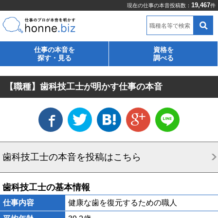
19,467
現在の仕事の本音投稿数：
件
職種名等で検索
仕事の本音を
資格を
探す・見る
調べる
【職種】歯科技工士が明かす仕事の本音
歯科技工士の本音を投稿はこちら
歯科技工士の基本情報
仕事内容
健康な歯を復元するための職人