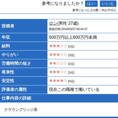
参考になりましたか？
参考になった人の数：34人中12人
ロン
(男性 27歳)
投稿者
投稿日時:2016/03/27 05:44:37
年収
500万円以上600万円未満
給料
[3点]
やりがい
[3点]
労働時間の短さ
[2点]
将来性
[3点]
安定性
[4点]
評価者の属性
現在この職種で働いている
仕事内容の詳細
クラウンブリッジ系