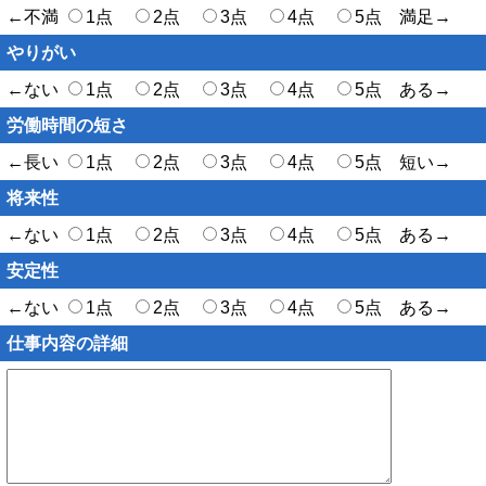
←不満
1点
2点
3点
4点
5点 満足→
やりがい
←ない
1点
2点
3点
4点
5点 ある→
労働時間の短さ
←長い
1点
2点
3点
4点
5点 短い→
将来性
←ない
1点
2点
3点
4点
5点 ある→
安定性
←ない
1点
2点
3点
4点
5点 ある→
仕事内容の詳細