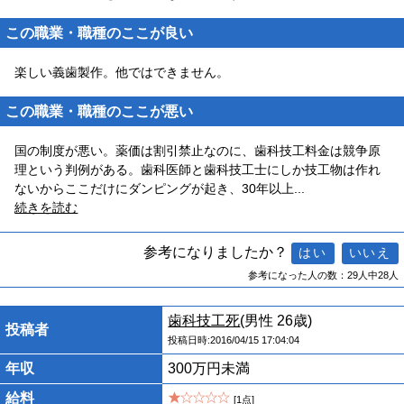
この職業・職種のここが良い
楽しい義歯製作。他ではできません。
この職業・職種のここが悪い
国の制度が悪い。薬価は割引禁止なのに、歯科技工料金は競争原
理という判例がある。歯科医師と歯科技工士にしか技工物は作れ
ないからここだけにダンピングが起き、30年以上
...
続きを読む
参考になりましたか？
参考になった人の数：29人中28人
歯科技工死
(男性 26歳)
投稿者
投稿日時:2016/04/15 17:04:04
年収
300万円未満
給料
[1点]