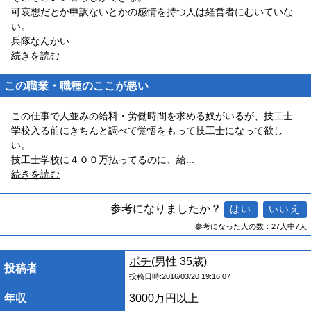
可哀想だとか申訳ないとかの感情を持つ人は経営者にむいていな
い。
兵隊なんかい
...
続きを読む
この職業・職種のここが悪い
この仕事で人並みの給料・労働時間を求める奴がいるが、技工士
学校入る前にきちんと調べて覚悟をもって技工士になって欲し
い。
技工士学校に４００万払ってるのに、給
...
続きを読む
参考になりましたか？
参考になった人の数：27人中7人
ポチ
(男性 35歳)
投稿者
投稿日時:2016/03/20 19:16:07
年収
3000万円以上