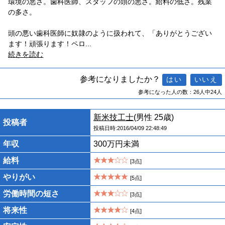
環境の悪さ。歯科医師、スタッフの頭の悪さ。給料の低さ。残業
の多さ。
頭の悪い歯科医師に奴隷のように扱われて、「ありがとうござい
ます！頑張ります！ペロ
...
続きを読む
参考になりましたか？
参考になった人の数：26人中24人
新米技工士
(男性 25歳)
投稿者
投稿日時:2016/04/09 22:48:49
年収
300万円未満
給料
[3点]
やりがい
[5点]
労働時間の短さ
[3点]
将来性
[4点]