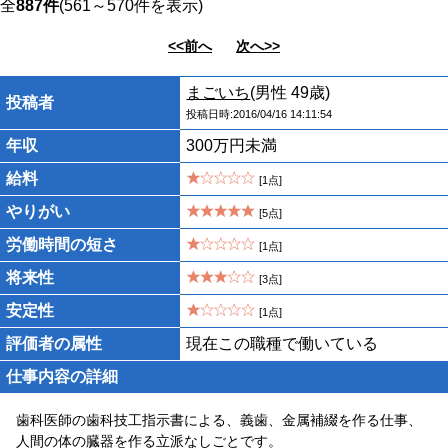
全
887件
(561～570件を表示)
<<前へ
次へ>>
まごいち
(男性 49歳)
投稿者
投稿日時:2016/04/16 14:11:54
年収
300万円未満
給料
[1点]
やりがい
[5点]
労働時間の短さ
[1点]
将来性
[3点]
安定性
[1点]
評価者の属性
現在この職種で働いている
仕事内容の詳細
歯科医師の歯科技工指示書による、義歯、金属補綴を作る仕事、
人間の体の臓器を作る立派なしごとです。