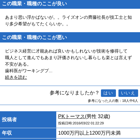
この職業・職種のここが良い
あまり思い浮かばないが。。ライズオンの齊藤社長が技工士と知
り多少希望がもてたくらいか。。
この職業・職種のここが悪い
ビジネス経営に才能あれば良いかもしれないが技術を修得して
職人として進んでもあまり評価されないし暮らしも楽とは言えず
不安がある。
歯科医がワーキングプ
...
続きを読む
参考になりましたか？
参考になった人の数：18人中6人
PKトーマス
(男性 32歳)
投稿者
投稿日時:2016/03/22 01:22:29
年収
1000万円以上1200万円未満