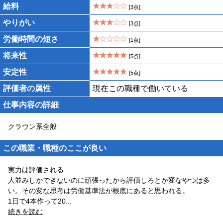
給料
[3点]
やりがい
[3点]
労働時間の短さ
[1点]
将来性
[5点]
安定性
[5点]
評価者の属性
現在この職種で働いている
仕事内容の詳細
クラウン系全般
この職業・職種のここが良い
実力は評価される
人並みしかできないのに頑張ったから評価しろとか変なやつは多
い。その変な思考は労働基準法が根底にあると思われる。
1日で4本作って20
...
続きを読む