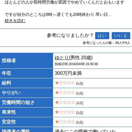
ほとんどの人が長時間労働が原因でやめていくんだとおもいます
ですが自分のところは9時～遅くても20時終わり 早い日
...
続きを読む
参考になりましたか？
参考になった人の数：39人中9人
ゆとり
(男性 20歳)
投稿者
投稿日時:2016/04/08 19:30:38
年収
300万円未満
給料
[1点]
やりがい
[1点]
労働時間の短さ
[1点]
将来性
[1点]
安定性
[1点]
評価者の属性
過去にこの職種で働いていた