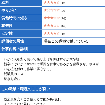
給料
[4点]
やりがい
[1点]
労働時間の短さ
[3点]
将来性
[3点]
安定性
[4点]
評価者の属性
現在この職種で働いている
仕事内容の詳細
いかに人を安く使って売り上げを伸ばすかが大命題
新卒にはいかに世の中で重要な仕事であるかを認識させ、やりが
いを植え付ける作業に腐心する。
従業員のミス
...
続きを読む
この職業・職種のここが良い
従業員を安くこき使える才能があれば、
そこそこいい暮らしができる。