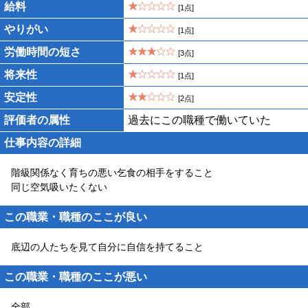
給料
[1点]
やりがい
[1点]
労働時間の短さ
[3点]
将来性
[1点]
安定性
[2点]
評価者の属性
過去にこの職種で働いていた
仕事内容の詳細
階級関係なく育ちの悪い乞食の相手をすること
同じ空気吸いたくない
この職業・職種のここが良い
底辺の人たちを見て自分に自信を持てること
この職業・職種のここが悪い
全部