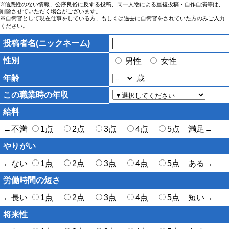
※信憑性のない情報、公序良俗に反する投稿、同一人物による重複投稿・自作自演等は、
削除させていただく場合がございます。
※自衛官として現在仕事をしている方、もしくは過去に自衛官をされていた方のみご入力
ください。
投稿者名(ニックネーム)
性別
男性
女性
年齢
歳
この職業時の年収
給料
←不満
1点
2点
3点
4点
5点 満足→
やりがい
←ない
1点
2点
3点
4点
5点 ある→
労働時間の短さ
←長い
1点
2点
3点
4点
5点 短い→
将来性