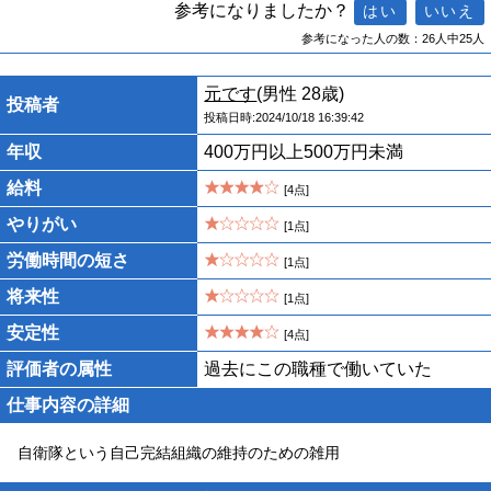
参考になりましたか？
参考になった人の数：26人中25人
元です
(男性 28歳)
投稿者
投稿日時:2024/10/18 16:39:42
年収
400万円以上500万円未満
給料
[4点]
やりがい
[1点]
労働時間の短さ
[1点]
将来性
[1点]
安定性
[4点]
評価者の属性
過去にこの職種で働いていた
仕事内容の詳細
自衛隊という自己完結組織の維持のための雑用