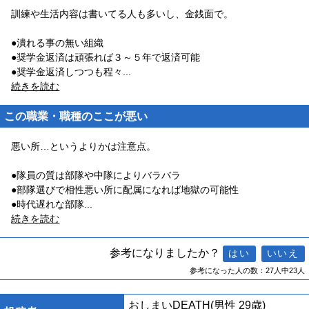
訓練や生活内容は書いてる人も多いし、金銭面で。
●潰れる事の無い組織
●奨学金返済は頑張れば３～５年で返済可能
●奨学金返済しつつも程々
...
続きを読む
この職業・職種のここが悪い
悪い所…というよりかは注意点。
●隊員の質は部隊や中隊によりバラバラ
●部隊選びで相性悪い所に配属になれば地獄の可能性
●時代遅れな部隊
...
続きを読む
参考になりましたか？
参考になった人の数：27人中23人
おしまいDEATH
(男性 29歳)