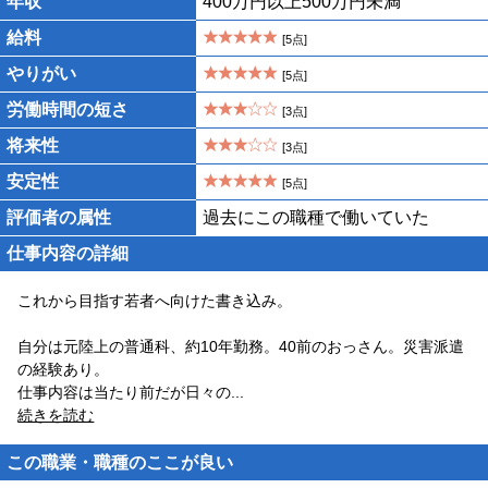
年収
400万円以上500万円未満
給料
[5点]
やりがい
[5点]
労働時間の短さ
[3点]
将来性
[3点]
安定性
[5点]
評価者の属性
過去にこの職種で働いていた
仕事内容の詳細
これから目指す若者へ向けた書き込み。
自分は元陸上の普通科、約10年勤務。40前のおっさん。災害派遣
の経験あり。
仕事内容は当たり前だが日々の
...
続きを読む
この職業・職種のここが良い