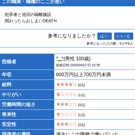
この職業・職種のここが悪い
犯罪者と池沼の隔離施設
関わったらおしまいDEATH
参考になりましたか？
参考になった人の数：6人中6人
^_^
(男性 100歳)
投稿者
投稿日時:2025/04/22 07:15:38
年収
600万円以上700万円未満
給料
[4点]
やりがい
[1点]
労働時間の短さ
[3点]
将来性
[1点]
安定性
[3点]
評価者の属性
過去にこの職種で働いていた