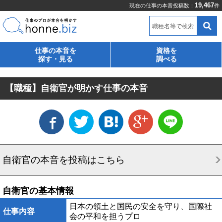
19,467
現在の仕事の本音投稿数：
件
職種名等で検索
仕事の本音を
資格を
探す・見る
調べる
【職種】自衛官が明かす仕事の本音
自衛官の本音を投稿はこちら
自衛官の基本情報
日本の領土と国民の安全を守り、国際社
仕事内容
会の平和を担うプロ