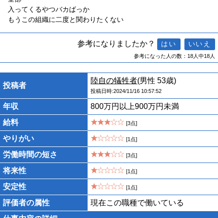
入ってくるやつバカばっか
もうこの組織に二度と関わりたくない
参考になりましたか？
参考になった人の数：18人中18人
陸自の犠牲者
(男性 53歳)
投稿者
投稿日時:2024/11/16 10:57:52
年収
800万円以上900万円未満
給料
[3点]
やりがい
[1点]
労働時間の短さ
[3点]
将来性
[1点]
安定性
[1点]
評価者の属性
現在この職種で働いている