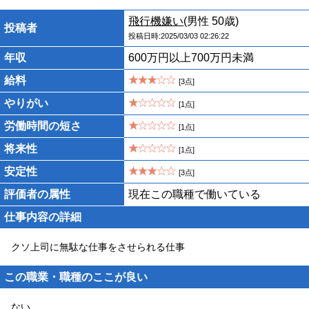
飛行機嫌い
(男性 50歳)
投稿者
投稿日時:2025/03/03 02:26:22
年収
600万円以上700万円未満
給料
[3点]
やりがい
[1点]
労働時間の短さ
[1点]
将来性
[1点]
安定性
[3点]
評価者の属性
現在この職種で働いている
仕事内容の詳細
クソ上司に無駄な仕事をさせられる仕事
この職業・職種のここが良い
ない