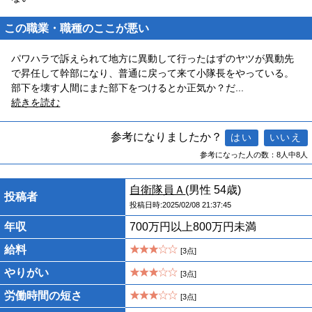
この職業・職種のここが悪い
パワハラで訴えられて地方に異動して行ったはずのヤツが異動先
で昇任して幹部になり、普通に戻って来て小隊長をやっている。
部下を壊す人間にまた部下をつけるとか正気か？だ
...
続きを読む
参考になりましたか？
参考になった人の数：8人中8人
自衛隊員Ａ
(男性 54歳)
投稿者
投稿日時:2025/02/08 21:37:45
年収
700万円以上800万円未満
給料
[3点]
やりがい
[3点]
労働時間の短さ
[3点]