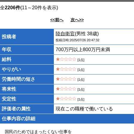
全
2206件
(11～20件を表示)
<<前へ
次へ>>
陸自衛官
(男性 38歳)
投稿者
投稿日時:2025/07/26 20:47:32
年収
700万円以上800万円未満
給料
[1点]
やりがい
[1点]
労働時間の短さ
[1点]
将来性
[1点]
安定性
[1点]
評価者の属性
現在この職種で働いている
仕事内容の詳細
国民のためではまったくない仕事を