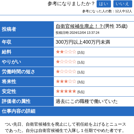
参考になりましたか？
参考になった人の数：12人中12人
自衛官候補生廃止！？
(男性 35歳)
投稿者
投稿日時:2024/12/04 13:37:24
年収
300万円以上400万円未満
給料
[2点]
やりがい
[1点]
労働時間の短さ
[1点]
将来性
[3点]
安定性
[5点]
評価者の属性
過去にこの職種で働いていた
仕事内容の詳細
つい先日、自衛官候補生を廃止にして初任給を上げるとニュース
であった。自分は自衛官候補生で入隊し１任期でやめた者です。