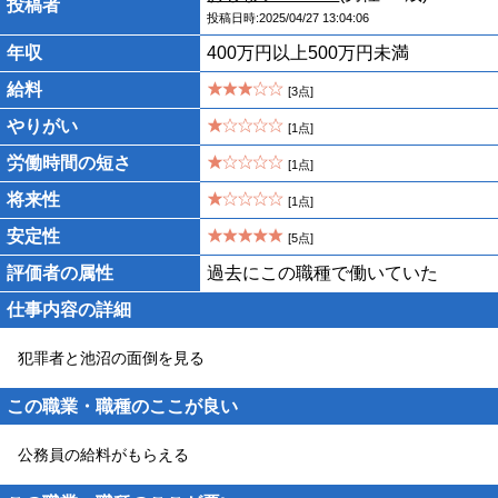
投稿者
投稿日時:2025/04/27 13:04:06
年収
400万円以上500万円未満
給料
[3点]
やりがい
[1点]
労働時間の短さ
[1点]
将来性
[1点]
安定性
[5点]
評価者の属性
過去にこの職種で働いていた
仕事内容の詳細
犯罪者と池沼の面倒を見る
この職業・職種のここが良い
公務員の給料がもらえる