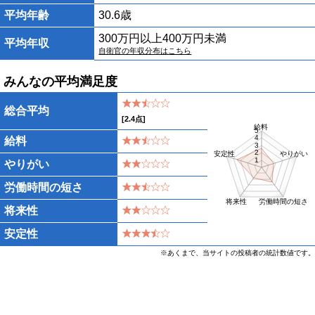
平均年齢
30.6歳
300万円以上400万円未満
平均年収
自衛官の年収分布はこちら
みんなの平均満足度
総合平均
[
2.4
点]
給料
5
4
給料
3
2
安定性
やりがい
1
やりがい
労働時間の短さ
将来性
労働時間の短さ
将来性
安定性
※あくまで、当サイトの投稿者の統計数値です。