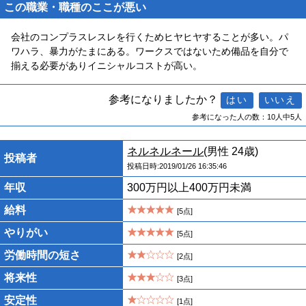
この職業・職種のここが悪い
会社のコンプラスレスレを行くためヒヤヒヤすることが多い。パ
ワハラ、暴力がたまにある。ワークスではないため備品を自分で
揃える必要がありイニシャルコストが高い。
参考になりましたか？
参考になった人の数：10人中5人
ネルネルネール
(男性 24歳)
投稿者
投稿日時:2019/01/26 16:35:46
年収
300万円以上400万円未満
給料
[5点]
やりがい
[5点]
労働時間の短さ
[2点]
将来性
[3点]
安定性
[1点]