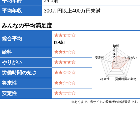
平均年齢
34.5歳
平均年収
300万円以上400万円未満
みんなの平均満足度
総合平均
[
2.4
点]
給料
5
4
給料
3
2
安定性
やりがい
1
やりがい
労働時間の短さ
将来性
労働時間の短さ
将来性
安定性
※あくまで、当サイトの投稿者の統計数値です。