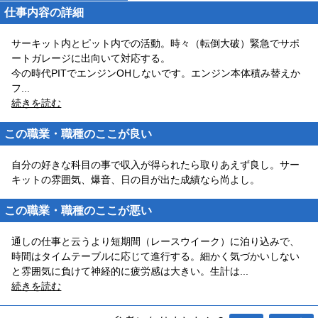
仕事内容の詳細
サーキット内とピット内での活動。時々（転倒大破）緊急でサポ
ートガレージに出向いて対応する。
今の時代PITでエンジンOHしないです。エンジン本体積み替えか
フ
...
続きを読む
この職業・職種のここが良い
自分の好きな科目の事で収入が得られたら取りあえず良し。サー
キットの雰囲気、爆音、日の目が出た成績なら尚よし。
この職業・職種のここが悪い
通しの仕事と云うより短期間（レースウイーク）に泊り込みで、
時間はタイムテーブルに応じて進行する。細かく気づかいしない
と雰囲気に負けて神経的に疲労感は大きい。生計は
...
続きを読む