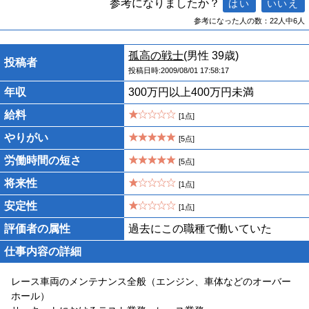
参考になりましたか？
参考になった人の数：22人中6人
孤高の戦士
(男性 39歳)
投稿者
投稿日時:2009/08/01 17:58:17
年収
300万円以上400万円未満
給料
[1点]
やりがい
[5点]
労働時間の短さ
[5点]
将来性
[1点]
安定性
[1点]
評価者の属性
過去にこの職種で働いていた
仕事内容の詳細
レース車両のメンテナンス全般（エンジン、車体などのオーバー
ホール）