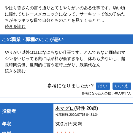
やはり皆さんの言う通りとてもやりがいのある仕事です。幼い頃
に憧れてたレースメカニックになって、サーキットで他の子供た
ちがキラキラな目で自分たちのことを見てくるとと
...
続きを読む
この職業・職種のここが悪い
やりがい以外はほぼなにもない仕事です、とんでもない価値のマ
シンをいじってる割には給料が低すぎるし、休みも少ないし、超
長時間労働、世間的に言う定時上がり、残業代なん
...
続きを読む
参考になりましたか？
参考になった人の数：48人中37人
本マグロ
(男性 20歳)
投稿者
投稿日時:2020/07/15 04:31:34
年収
300万円未満