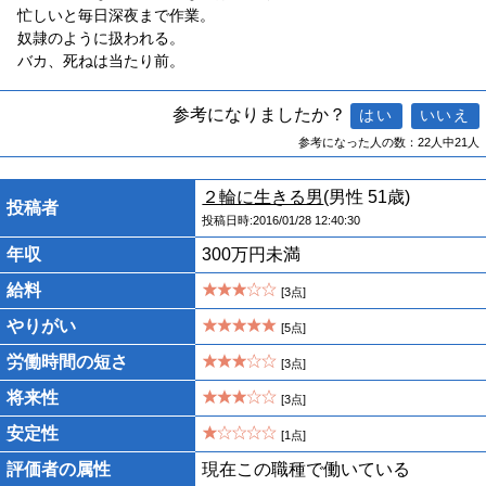
忙しいと毎日深夜まで作業。
奴隷のように扱われる。
バカ、死ねは当たり前。
参考になりましたか？
参考になった人の数：22人中21人
２輪に生きる男
(男性 51歳)
投稿者
投稿日時:2016/01/28 12:40:30
年収
300万円未満
給料
[3点]
やりがい
[5点]
労働時間の短さ
[3点]
将来性
[3点]
安定性
[1点]
評価者の属性
現在この職種で働いている