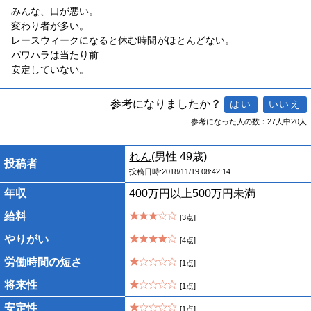
みんな、口が悪い。
変わり者が多い。
レースウィークになると休む時間がほとんどない。
パワハラは当たり前
安定していない。
参考になりましたか？
参考になった人の数：27人中20人
れん
(男性 49歳)
投稿者
投稿日時:2018/11/19 08:42:14
年収
400万円以上500万円未満
給料
[3点]
やりがい
[4点]
労働時間の短さ
[1点]
将来性
[1点]
安定性
[1点]