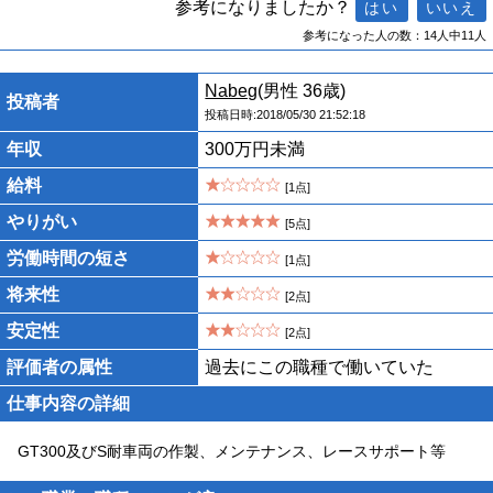
参考になりましたか？
参考になった人の数：14人中11人
Nabeg
(男性 36歳)
投稿者
投稿日時:2018/05/30 21:52:18
年収
300万円未満
給料
[1点]
やりがい
[5点]
労働時間の短さ
[1点]
将来性
[2点]
安定性
[2点]
評価者の属性
過去にこの職種で働いていた
仕事内容の詳細
GT300及びS耐車両の作製、メンテナンス、レースサポート等