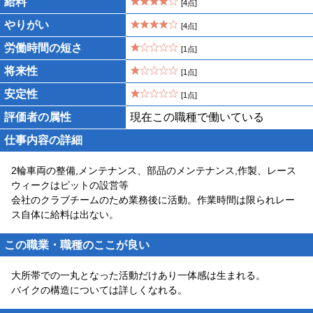
給料
[4点]
やりがい
[4点]
労働時間の短さ
[1点]
将来性
[1点]
安定性
[1点]
評価者の属性
現在この職種で働いている
仕事内容の詳細
2輪車両の整備,メンテナンス、部品のメンテナンス,作製、レース
ウィークはピットの設営等
会社のクラブチームのため業務後に活動。作業時間は限られレー
ス自体に給料は出ない。
この職業・職種のここが良い
大所帯での一丸となった活動だけあり一体感は生まれる。
バイクの構造については詳しくなれる。