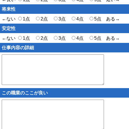
将来性
←ない
1点
2点
3点
4点
5点 ある→
安定性
←ない
1点
2点
3点
4点
5点 ある→
仕事内容の詳細
この職業のここが良い