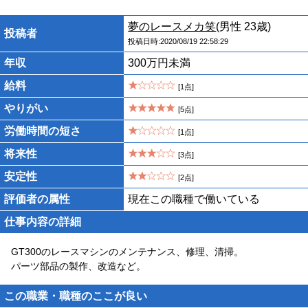
夢のレースメカ笑
(男性 23歳)
投稿者
投稿日時:2020/08/19 22:58:29
年収
300万円未満
給料
[1点]
やりがい
[5点]
労働時間の短さ
[1点]
将来性
[3点]
安定性
[2点]
評価者の属性
現在この職種で働いている
仕事内容の詳細
GT300のレースマシンのメンテナンス、修理、清掃。
パーツ部品の製作、改造など。
この職業・職種のここが良い