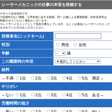
レーサーメカニックの仕事の本音を投稿する
※すべて必須項目です。
※信憑性のない情報、公序良俗に反する投稿、同一人物による重複投稿・自作自演等は、
削除させていただく場合がございます。
※レーサーメカニックとして現在仕事をしている方、もしくは過去にレーサーメカニック
をされていた方のみご入力ください。
投稿者名(ニックネーム)
性別
男性
女性
年齢
歳
この職業時の年収
給料
←不満
1点
2点
3点
4点
5点 満足→
やりがい
←ない
1点
2点
3点
4点
5点 ある→
労働時間の短さ
←長い
1点
2点
3点
4点
5点 短い→