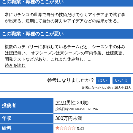
この職業・職種のここが良い
常にガチンコの世界で自分の技術だけでなくアイデアまで試す事
が出来る。短期にて自分の努力やアイデアなどの結果が出る。
この職業・職種のここが悪い
複数のカテゴリーに参戦しているチームだと、シーズン中の休み
はほぼ無い。 オフシーズンは来シーズンの車両作製、仕様変更、
開発テストなどがあり、これまた休み無し。
...
続きを読む
参考になりましたか？
参考になった人の数：16人中13人
アリ
(男性 34歳)
投稿者
投稿日時:2017/03/20 16:57:47
年収
300万円未満
給料
[1点]