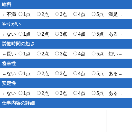
給料
←不満
1点
2点
3点
4点
5点 満足→
やりがい
←ない
1点
2点
3点
4点
5点 ある→
労働時間の短さ
←長い
1点
2点
3点
4点
5点 短い→
将来性
←ない
1点
2点
3点
4点
5点 ある→
安定性
←ない
1点
2点
3点
4点
5点 ある→
仕事内容の詳細