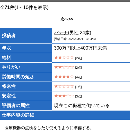
全
71件
(1～10件を表示)
次へ>>
バナナ
(男性 24歳)
投稿者
投稿日時:2026/03/21 13:04:34
年収
300万円以上400万円未満
給料
[2点]
やりがい
[2点]
労働時間の短さ
[4点]
将来性
[1点]
安定性
[3点]
評価者の属性
現在この職種で働いている
仕事内容の詳細
医療機器の点検をしたり使えるように準備する。