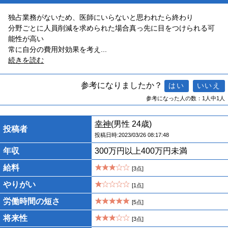
独占業務がないため、医師にいらないと思われたら終わり
分野ごとに人員削減を求められた場合真っ先に目をつけられる可
能性が高い
常に自分の費用対効果を考え
...
続きを読む
参考になりましたか？
参考になった人の数：1人中1人
幸神
(男性 24歳)
投稿者
投稿日時:2023/03/26 08:17:48
年収
300万円以上400万円未満
給料
[3点]
やりがい
[1点]
労働時間の短さ
[5点]
将来性
[3点]