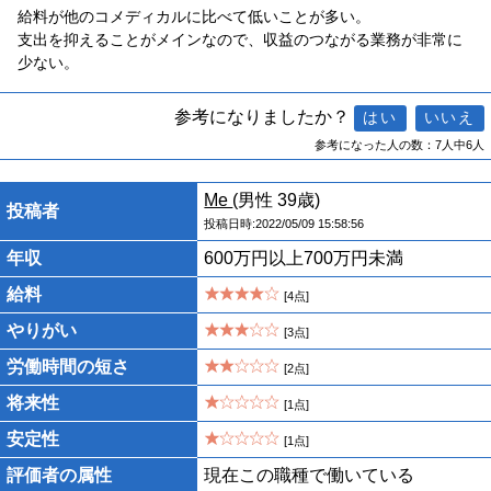
給料が他のコメディカルに比べて低いことが多い。
支出を抑えることがメインなので、収益のつながる業務が非常に
少ない。
参考になりましたか？
参考になった人の数：7人中6人
Me
(男性 39歳)
投稿者
投稿日時:2022/05/09 15:58:56
年収
600万円以上700万円未満
給料
[4点]
やりがい
[3点]
労働時間の短さ
[2点]
将来性
[1点]
安定性
[1点]
評価者の属性
現在この職種で働いている