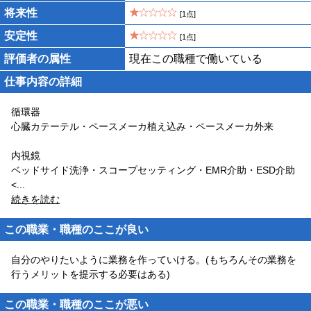
将来性
[1点]
安定性
[1点]
評価者の属性
現在この職種で働いている
仕事内容の詳細
循環器
心臓カテーテル・ペースメーカ植え込み・ペースメーカ外来
内視鏡
ベッドサイド洗浄・スコープセッティング・EMR介助・ESD介助
<
...
続きを読む
この職業・職種のここが良い
自分のやりたいように業務を作っていける。(もちろんその業務を
行うメリットを提示する必要はある)
この職業・職種のここが悪い