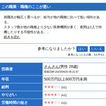
この職業・職種のここが悪い
就職先が幅広く選べるが、給与が他の職種に比べて低い傾向があ
る。
スタッフ数が他の職種より少ない医療機関が多く、夜間は1人で待
機したりする可能性がある。
...
続きを読む
参考になりましたか？
参考になった人の数：4人中3人
さんさん
(男性 28歳)
投稿者
投稿日時:2023/04/25 06:21:57
年収
500万円以上600万円未満
給料
[3点]
やりがい
[4点]
労働時間の短さ
[3点]