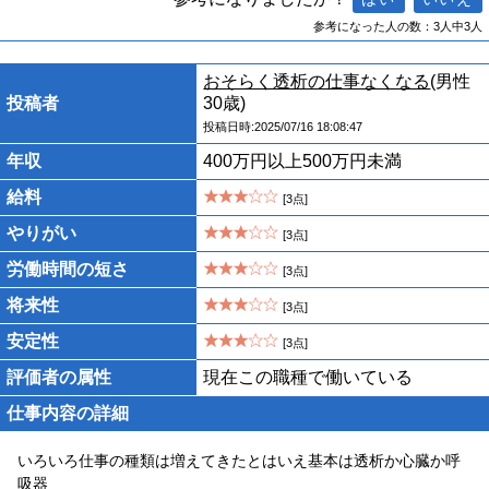
参考になった人の数：3人中3人
おそらく透析の仕事なくなる
(男性
投稿者
30歳)
投稿日時:2025/07/16 18:08:47
年収
400万円以上500万円未満
給料
[3点]
やりがい
[3点]
労働時間の短さ
[3点]
将来性
[3点]
安定性
[3点]
評価者の属性
現在この職種で働いている
仕事内容の詳細
いろいろ仕事の種類は増えてきたとはいえ基本は透析か心臓か呼
吸器