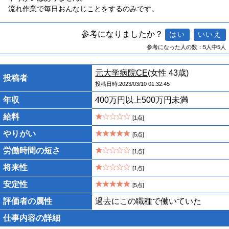
流れ作業で毎日おんなじことをするのみです。
参考になりましたか？
参考になった人の数：5人中5人
元大学病院CE
(女性 43歳)
投稿者
投稿日時:2023/03/10 01:32:45
年収
400万円以上500万円未満
給料
[1点]
やりがい
[5点]
労働時間の短さ
[1点]
将来性
[1点]
安定性
[5点]
評価者の属性
過去にこの職種で働いていた
仕事内容の詳細