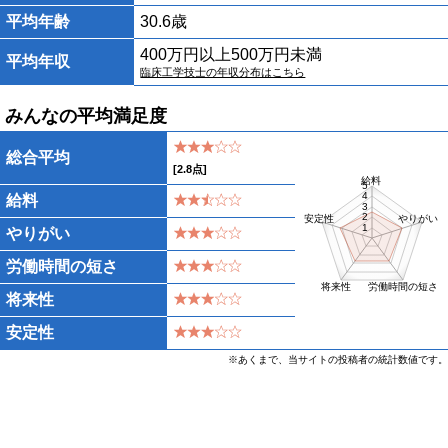
平均年齢
30.6歳
400万円以上500万円未満
平均年収
臨床工学技士の年収分布はこちら
みんなの平均満足度
総合平均
[
2.8
点]
給料
5
4
給料
3
2
安定性
やりがい
1
やりがい
労働時間の短さ
将来性
労働時間の短さ
将来性
安定性
※あくまで、当サイトの投稿者の統計数値です。