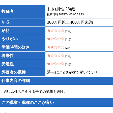
もさ
(男性 28歳)
投稿者
投稿日時:2025/04/05 06:23:13
年収
300万円以上400万円未満
給料
[1点]
やりがい
[1点]
労働時間の短さ
[2点]
将来性
[1点]
安定性
[1点]
評価者の属性
過去にこの職種で働いていた
仕事内容の詳細
ABL以外の考えうる全ての業務を経験。
この職業・職種のここが良い