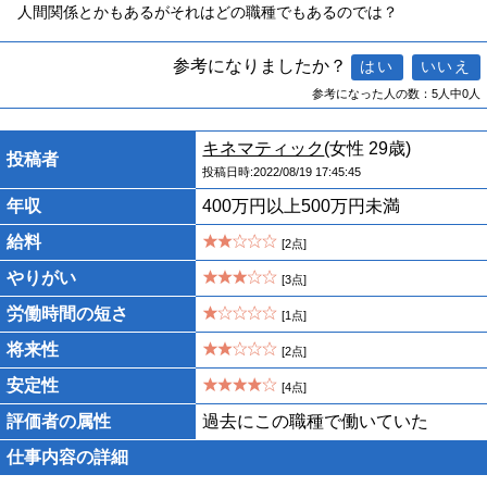
人間関係とかもあるがそれはどの職種でもあるのでは？
参考になりましたか？
参考になった人の数：5人中0人
キネマティック
(女性 29歳)
投稿者
投稿日時:2022/08/19 17:45:45
年収
400万円以上500万円未満
給料
[2点]
やりがい
[3点]
労働時間の短さ
[1点]
将来性
[2点]
安定性
[4点]
評価者の属性
過去にこの職種で働いていた
仕事内容の詳細