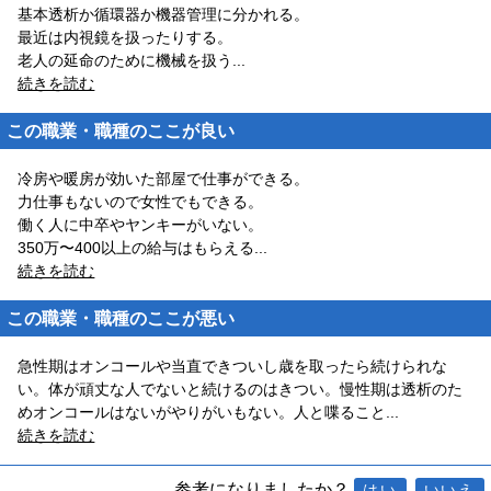
基本透析か循環器か機器管理に分かれる。
最近は内視鏡を扱ったりする。
老人の延命のために機械を扱う
...
続きを読む
この職業・職種のここが良い
冷房や暖房が効いた部屋で仕事ができる。
力仕事もないので女性でもできる。
働く人に中卒やヤンキーがいない。
350万〜400以上の給与はもらえる
...
続きを読む
この職業・職種のここが悪い
急性期はオンコールや当直できついし歳を取ったら続けられな
い。体が頑丈な人でないと続けるのはきつい。慢性期は透析のた
めオンコールはないがやりがいもない。人と喋ること
...
続きを読む
参考になりましたか？