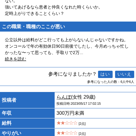
ない。
強いてあげるなら患者と仲良くなれた時くらいか。
定時上がりできることくらい？
この職業・職種のここが悪い
公立以外は給料がどこ行っても上がらないんじゃないですかね。
オンコールで年の有効休日90日前後でしたし、今月めっちゃ忙し
かったな〜って思っても、手取りで2万
...
続きを読む
参考になりましたか？
参考になった人の数：6人中6人
らんぼ
(女性 29歳)
投稿者
投稿日時:2023/05/17 17:02:15
年収
300万円未満
給料
[2点]
やりがい
[2点]