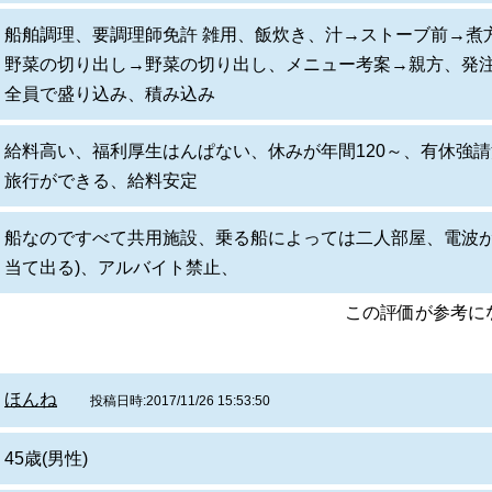
船舶調理、要調理師免許 雑用、飯炊き、汁→ストーブ前→煮
野菜の切り出し→野菜の切り出し、メニュー考案→親方、発
全員で盛り込み、積み込み
給料高い、福利厚生はんぱない、休みが年間120～、有休強
旅行ができる、給料安定
船なのですべて共用施設、乗る船によっては二人部屋、電波が
当て出る)、アルバイト禁止、
この評価が参考
ほんね
投稿日時:2017/11/26 15:53:50
45歳(男性)