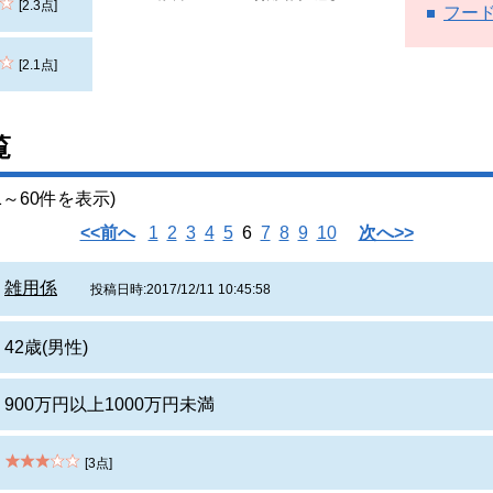
[2.3点]
フー
[2.1点]
覧
～60件を表示)
<<前へ
1
2
3
4
5
6
7
8
9
10
次へ>>
雑用係
投稿日時:2017/12/11 10:45:58
42歳(男性)
900万円以上1000万円未満
[3点]