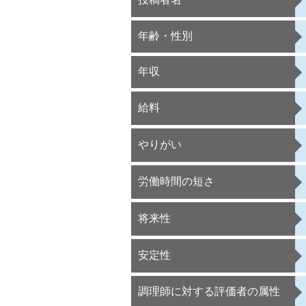
年齢・性別
年収
給料
やりがい
労働時間の短さ
将来性
安定性
調理師に対する評価者の属性