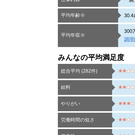
平均年齢※
30.
30
平均年収※
調理
みんなの平均満足度
総合平均 (
282
件)
給料
やりがい
労働時間の短さ