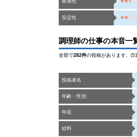
将来性
安定性
調理師の仕事の本音一
全部で
282件
の投稿があります。(51
投稿者名
年齢・性別
年収
給料