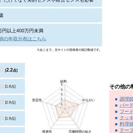
4歳
0万円以上400万円未満
師の年収分布はこちら
※あくまで、当サイトの投稿者の統計数値です。
2.2
[
点]
給料
5
その他の
[1.8点]
4
3
調理
2
安定性
やりがい
[2.9点]
1
バー
フー
クッ
[1.9点]
料理
テー
将来性
労働時間の短さ