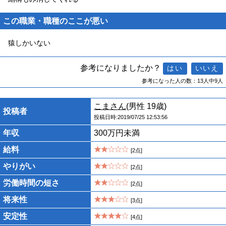
この職業・職種のここが悪い
猿しかいない
参考になりましたか？
参考になった人の数：13人中9人
こまさん
(男性 19歳)
投稿者
投稿日時:2019/07/25 12:53:56
年収
300万円未満
給料
[2点]
やりがい
[2点]
労働時間の短さ
[2点]
将来性
[3点]
安定性
[4点]