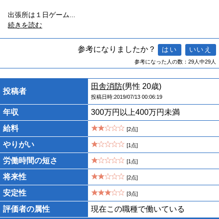
出張所は１日ゲーム
...
続きを読む
参考になりましたか？
参考になった人の数：29人中29人
田舎消防
(男性 20歳)
投稿者
投稿日時:2019/07/13 00:06:19
年収
300万円以上400万円未満
給料
[2点]
やりがい
[1点]
労働時間の短さ
[1点]
将来性
[2点]
安定性
[3点]
評価者の属性
現在この職種で働いている