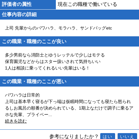
評価者の属性
現在この職種で働いている
仕事内容の詳細
上司 先輩からのパワハラ、モラハラ、サンドバッグetc
この職業・職種のここが良い
多少男前なら消防士とゆうレッテルで少しはモテる
保育園児などからはスター扱いされて気持ちいい
1人は相談に乗ってくれるいい先輩はいる！
この職業・職種のここが悪い
パワハラは日常的
上司は基本早く寝るが下っ端は仮眠時間になっても寝たら怒られ
るしお風呂の順番が決められている、1期上なだけで調子に乗るア
ホな先輩、プライベー
...
続きを読む
参考になりましたか？