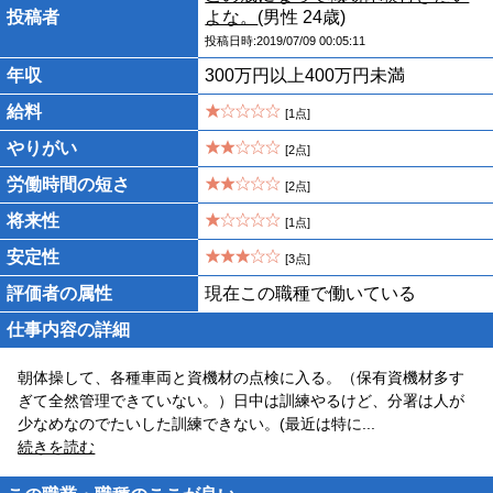
投稿者
よな。
(男性 24歳)
投稿日時:2019/07/09 00:05:11
年収
300万円以上400万円未満
給料
[1点]
やりがい
[2点]
労働時間の短さ
[2点]
将来性
[1点]
安定性
[3点]
評価者の属性
現在この職種で働いている
仕事内容の詳細
朝体操して、各種車両と資機材の点検に入る。（保有資機材多す
ぎて全然管理できていない。）日中は訓練やるけど、分署は人が
少なめなのでたいした訓練できない。(最近は特に
...
続きを読む