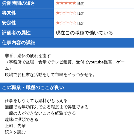
労働時間の短さ
[5点]
将来性
[1点]
安定性
[1点]
評価者の属性
現在この職種で働いている
仕事内容の詳細
非番、週休の疲れを癒す
（事務所で昼寝、食堂でテレビ鑑賞、受付でyoutube鑑賞、ゲー
ム）
現場でお粗末な活動をして市民をイラつかせる。
この職業・職種のここが良い
仕事をしなくても給料がもらえる
無能でも年功序列である程度まで昇進できる
一般の人ができないことを経験できる
趣味に没頭できる
上司、先輩
...
続きを読む