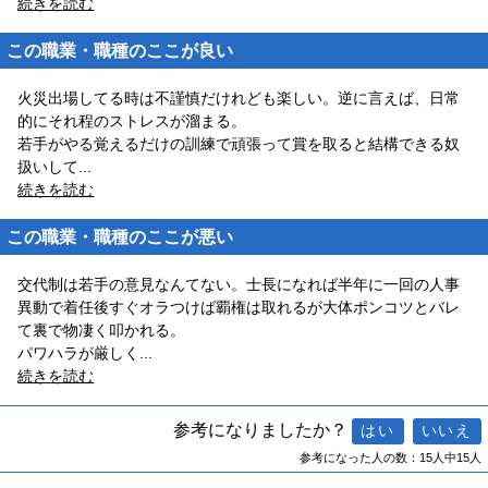
続きを読む
この職業・職種のここが良い
火災出場してる時は不謹慎だけれども楽しい。逆に言えば、日常
的にそれ程のストレスが溜まる。
若手がやる覚えるだけの訓練で頑張って賞を取ると結構できる奴
扱いして
...
続きを読む
この職業・職種のここが悪い
交代制は若手の意見なんてない。士長になれば半年に一回の人事
異動で着任後すぐオラつけば覇権は取れるが大体ポンコツとバレ
て裏で物凄く叩かれる。
パワハラが厳しく
...
続きを読む
参考になりましたか？
参考になった人の数：15人中15人