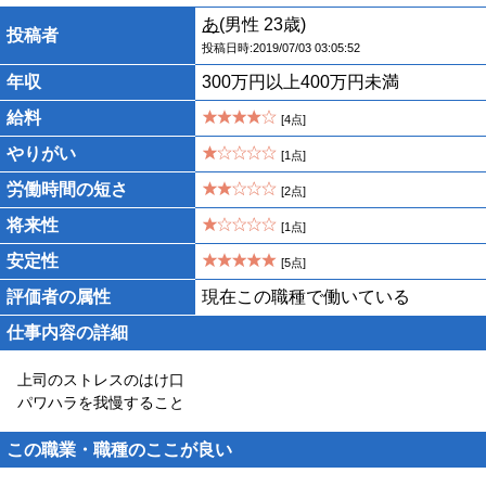
あ
(男性 23歳)
投稿者
投稿日時:2019/07/03 03:05:52
年収
300万円以上400万円未満
給料
[4点]
やりがい
[1点]
労働時間の短さ
[2点]
将来性
[1点]
安定性
[5点]
評価者の属性
現在この職種で働いている
仕事内容の詳細
上司のストレスのはけ口
パワハラを我慢すること
この職業・職種のここが良い