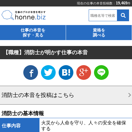
19,469
現在の仕事の本音投稿数：
件
職種名等で検索
仕事の本音を
資格を
探す・見る
調べる
【職種】消防士が明かす仕事の本音
消防士の本音を投稿はこちら
消防士の基本情報
火災から人命を守り、人々の安全を確保
仕事内容
する