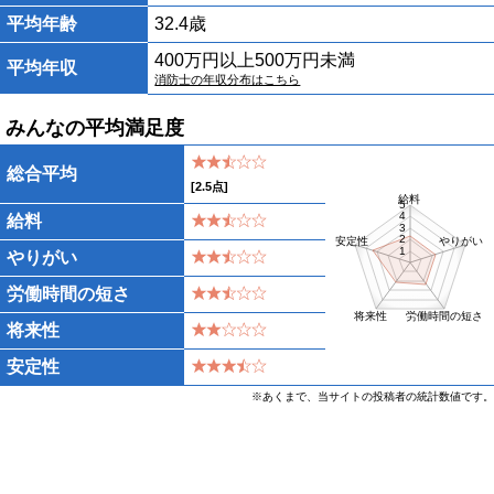
平均年齢
32.4歳
400万円以上500万円未満
平均年収
消防士の年収分布はこちら
みんなの平均満足度
総合平均
[
2.5
点]
給料
5
4
給料
3
2
安定性
やりがい
1
やりがい
労働時間の短さ
将来性
労働時間の短さ
将来性
安定性
※あくまで、当サイトの投稿者の統計数値です。