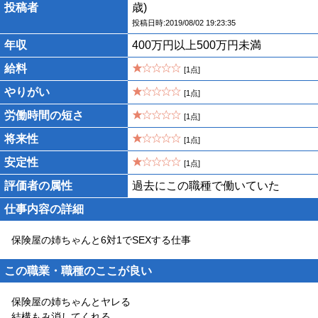
投稿者
歳)
投稿日時:2019/08/02 19:23:35
年収
400万円以上500万円未満
給料
[1点]
やりがい
[1点]
労働時間の短さ
[1点]
将来性
[1点]
安定性
[1点]
評価者の属性
過去にこの職種で働いていた
仕事内容の詳細
保険屋の姉ちゃんと6対1でSEXする仕事
この職業・職種のここが良い
保険屋の姉ちゃんとヤレる
結構もみ消してくれる