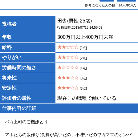
参考になった人の数：14人中14人
田舎
(男性 25歳)
投稿者
投稿日時:2019/07/13 14:58:09
年収
300万円以上400万円未満
給料
[2点]
やりがい
[2点]
労働時間の短さ
[1点]
将来性
[3点]
安定性
[3点]
評価者の属性
現在この職種で働いている
仕事内容の詳細
バカ上司のご機嫌とり
アホたちの飯作り(食費が高いだの、不味いだのワガママのオンパ