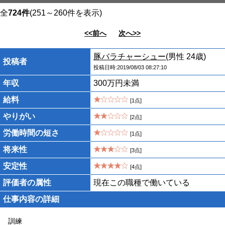
全
724件
(251～260件を表示)
<<前へ
次へ>>
豚バラチャーシュー
(男性 24歳)
投稿者
投稿日時:2019/08/03 08:27:10
年収
300万円未満
給料
[1点]
やりがい
[2点]
労働時間の短さ
[1点]
将来性
[3点]
安定性
[4点]
評価者の属性
現在この職種で働いている
仕事内容の詳細
訓練