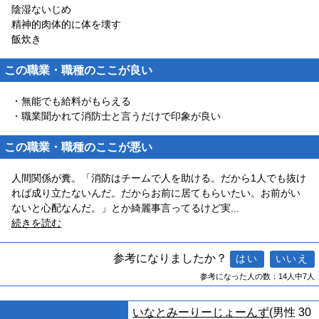
陰湿ないじめ
精神的肉体的に体を壊す
飯炊き
この職業・職種のここが良い
・無能でも給料がもらえる
・職業聞かれて消防士と言うだけで印象が良い
この職業・職種のここが悪い
人間関係が糞。「消防はチームで人を助ける。だから1人でも抜け
れば成り立たないんだ。だからお前に居てもらいたい。お前がい
ないと心配なんだ。」とか綺麗事言ってるけど実
...
続きを読む
参考になりましたか？
参考になった人の数：14人中7人
いなとみーりーじょーんず
(男性 30