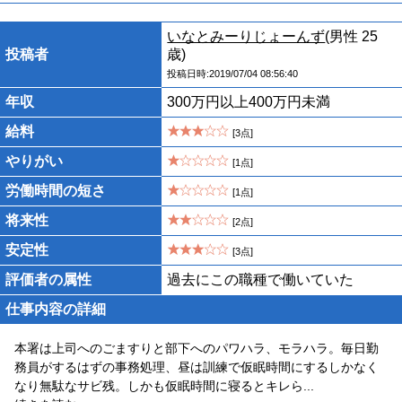
いなとみーりじょーんず
(男性 25
投稿者
歳)
投稿日時:2019/07/04 08:56:40
年収
300万円以上400万円未満
給料
[3点]
やりがい
[1点]
労働時間の短さ
[1点]
将来性
[2点]
安定性
[3点]
評価者の属性
過去にこの職種で働いていた
仕事内容の詳細
本署は上司へのごますりと部下へのパワハラ、モラハラ。毎日勤
務員がするはずの事務処理、昼は訓練で仮眠時間にするしかなく
なり無駄なサビ残。しかも仮眠時間に寝るとキレら
...