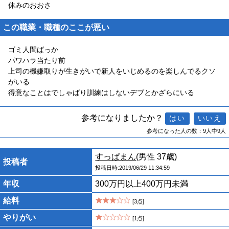
休みのおおさ
この職業・職種のここが悪い
ゴミ人間ばっか
パワハラ当たり前
上司の機嫌取りが生きがいで新人をいじめるのを楽しんでるクソ
がいる
得意なことはでしゃばり訓練はしないデブとかざらにいる
参考になりましたか？
参考になった人の数：9人中9人
すっぱまん
(男性 37歳)
投稿者
投稿日時:2019/06/29 11:34:59
年収
300万円以上400万円未満
給料
[3点]
やりがい
[1点]