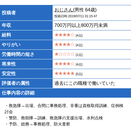
おじさん
(男性 64歳)
投稿者
投稿日時:2019/07/11 01:15:47
年収
700万円以上800万円未満
給料
[4点]
やりがい
[4点]
労働時間の短さ
[1点]
将来性
[4点]
安定性
[5点]
評価者の属性
過去にこの職種で働いていた
仕事内容の詳細
・救急隊→出場、合間に事務処理、非番は資格取得訓練、症例検
討会
・警防、救助隊→訓練、救急隊の支援出場、水利点検
・予防、総務→事務処理、防火査察