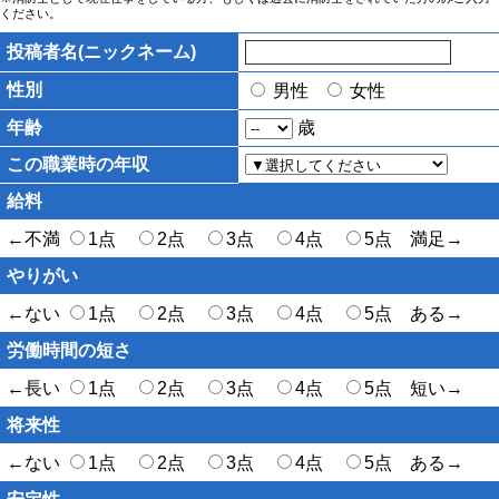
ください。
投稿者名(ニックネーム)
性別
男性
女性
年齢
歳
この職業時の年収
給料
←不満
1点
2点
3点
4点
5点 満足→
やりがい
←ない
1点
2点
3点
4点
5点 ある→
労働時間の短さ
←長い
1点
2点
3点
4点
5点 短い→
将来性
←ない
1点
2点
3点
4点
5点 ある→