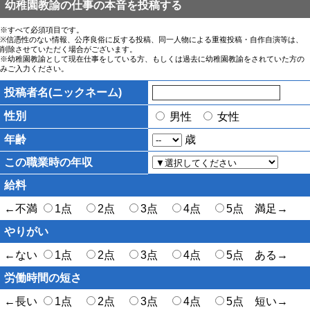
幼稚園教諭の仕事の本音を投稿する
※すべて必須項目です。
※信憑性のない情報、公序良俗に反する投稿、同一人物による重複投稿・自作自演等は、
削除させていただく場合がございます。
※幼稚園教諭として現在仕事をしている方、もしくは過去に幼稚園教諭をされていた方の
みご入力ください。
投稿者名(ニックネーム)
性別
男性
女性
年齢
歳
この職業時の年収
給料
←不満
1点
2点
3点
4点
5点 満足→
やりがい
←ない
1点
2点
3点
4点
5点 ある→
労働時間の短さ
←長い
1点
2点
3点
4点
5点 短い→