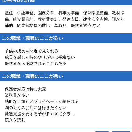
仕事内容の詳細
担任、学級事務、園務分掌、行事の準備、保育環境整備、教材準
備、給食費会計、教材費会計、発達支援、建物安全点検、預かり
補助、飼育栽培物の世話、草取り、保護者対応 など
この職業・職種のここが良い
子供の成長を間近で見られる
成長を感じた時のやりがいは半端ない
保護者から感謝されることもある
この職業・職種のここが悪い
保護者対応は特に大変
業務量が多い
熱血な上司だとプライベートが削られる
園の近くのお店には行きたくない
発達支援を要する子が多すぎてクラ
...
続きを読む