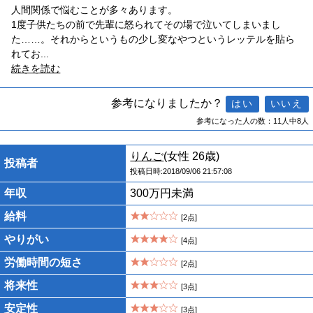
人間関係で悩むことが多々あります。
1度子供たちの前で先輩に怒られてその場で泣いてしまいまし
た……。それからというもの少し変なやつというレッテルを貼ら
れてお
...
続きを読む
参考になりましたか？
参考になった人の数：11人中8人
りんご
(女性 26歳)
投稿者
投稿日時:2018/09/06 21:57:08
年収
300万円未満
給料
[2点]
やりがい
[4点]
労働時間の短さ
[2点]
将来性
[3点]
安定性
[3点]