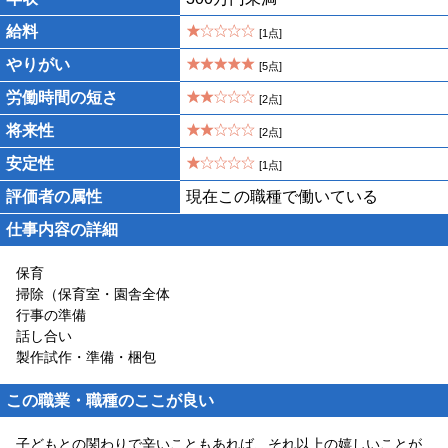
給料
[1点]
やりがい
[5点]
労働時間の短さ
[2点]
将来性
[2点]
安定性
[1点]
評価者の属性
現在この職種で働いている
仕事内容の詳細
保育
掃除（保育室・園舎全体
行事の準備
話し合い
製作試作・準備・梱包
この職業・職種のここが良い
子どもとの関わりで辛いこともあれば、それ以上の嬉しいことが