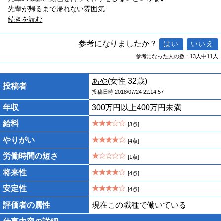
先輩が帰るまで帰れない雰囲気
...
続きを読む
参考になりましたか？
参考になった人の数：13人中11人
あや
(女性 32歳)
投稿者
投稿日時:2018/07/24 22:14:57
年収
300万円以上400万円未満
給料
[3点]
やりがい
[4点]
労働時間の短さ
[1点]
将来性
[4点]
安定性
[4点]
評価者の属性
現在この職種で働いている