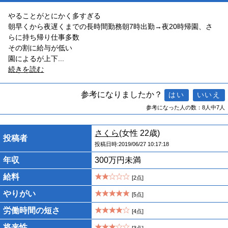
やることがとにかく多すぎる
朝早くから夜遅くまでの長時間勤務朝7時出勤→夜20時帰園、さ
らに持ち帰り仕事多数
その割に給与が低い
園によるが上下
...
続きを読む
参考になりましたか？
参考になった人の数：8人中7人
さくら
(女性 22歳)
投稿者
投稿日時:2019/06/27 10:17:18
年収
300万円未満
給料
[2点]
やりがい
[5点]
労働時間の短さ
[4点]
将来性