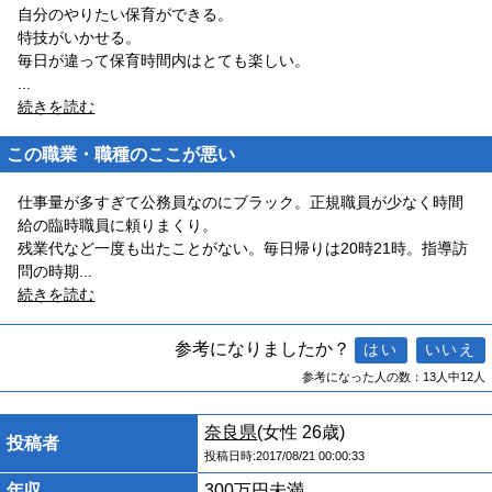
自分のやりたい保育ができる。
特技がいかせる。
毎日が違って保育時間内はとても楽しい。
...
続きを読む
この職業・職種のここが悪い
仕事量が多すぎて公務員なのにブラック。正規職員が少なく時間
給の臨時職員に頼りまくり。
残業代など一度も出たことがない。毎日帰りは20時21時。指導訪
問の時期
...
続きを読む
参考になりましたか？
参考になった人の数：13人中12人
奈良県
(女性 26歳)
投稿者
投稿日時:2017/08/21 00:00:33
年収
300万円未満