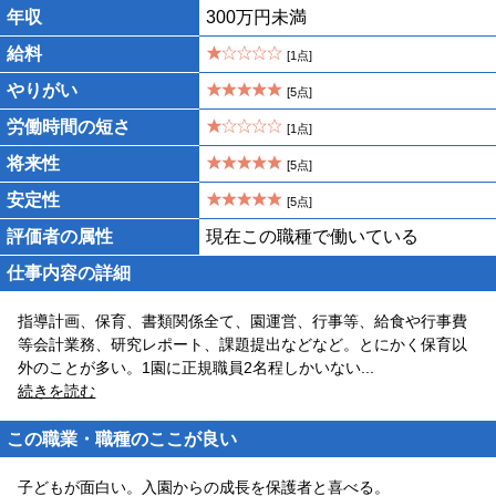
年収
300万円未満
給料
[1点]
やりがい
[5点]
労働時間の短さ
[1点]
将来性
[5点]
安定性
[5点]
評価者の属性
現在この職種で働いている
仕事内容の詳細
指導計画、保育、書類関係全て、園運営、行事等、給食や行事費
等会計業務、研究レポート、課題提出などなど。とにかく保育以
外のことが多い。1園に正規職員2名程しかいない
...
続きを読む
この職業・職種のここが良い
子どもが面白い。入園からの成長を保護者と喜べる。