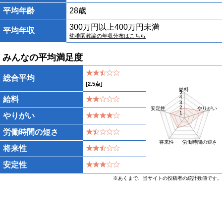
平均年齢
28歳
300万円以上400万円未満
平均年収
幼稚園教諭の年収分布はこちら
みんなの平均満足度
総合平均
[
2.5
点]
給料
5
4
給料
3
2
安定性
やりがい
1
やりがい
労働時間の短さ
将来性
労働時間の短さ
将来性
安定性
※あくまで、当サイトの投稿者の統計数値です。