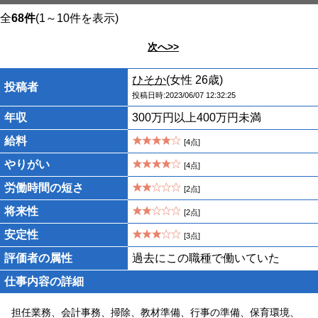
全
68件
(1～10件を表示)
次へ>>
ひそか
(女性 26歳)
投稿者
投稿日時:2023/06/07 12:32:25
年収
300万円以上400万円未満
給料
[4点]
やりがい
[4点]
労働時間の短さ
[2点]
将来性
[2点]
安定性
[3点]
評価者の属性
過去にこの職種で働いていた
仕事内容の詳細
担任業務、会計事務、掃除、教材準備、行事の準備、保育環境、