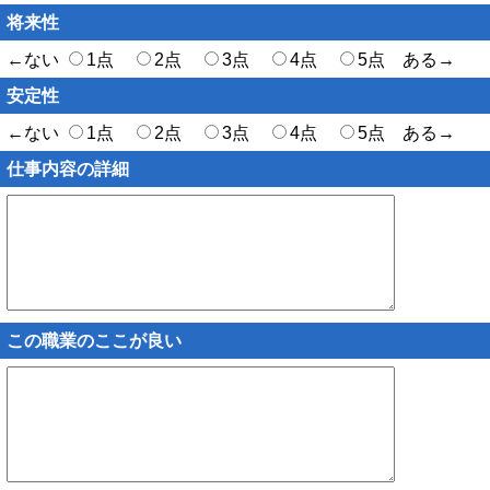
将来性
←ない
1点
2点
3点
4点
5点 ある→
安定性
←ない
1点
2点
3点
4点
5点 ある→
仕事内容の詳細
この職業のここが良い