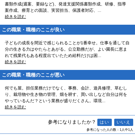
書類作成(週案、要録など)、発達支援関係書類作成、研修、指導
案作成、療育との面談、実習担当、保護者対応、
...
続きを読む
この職業・職種のここが良い
子どもの成長を間近で感じられることが1番幸せ。仕事を通して自
分の生きる力はやたらとあがる。公立勤務だが、よい園長に恵ま
れて残業代もある程度出ていたため給料だけは困
...
続きを読む
この職業・職種のここが悪い
何でも屋。担任業務だけでなく、事務、会計、遊具修理、草むし
り、栽培物や生き物の管理、畑を耕す、買い出しなど自分は何を
やっているんだ？という業務が盛りだくさん。環境
...
続きを読む
参考になりましたか？
参考になった人の数：1人中1人