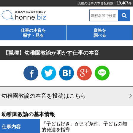
19,467
現在の仕事の本音投稿数：
件
職種名等で検索
仕事の本音を
資格を
探す・見る
調べる
【職種】幼稚園教諭が明かす仕事の本音
幼稚園教諭の本音を投稿はこちら
幼稚園教諭の基本情報
「子ども好き」がまず条件。子どもの知
仕事内容
的発達を指導