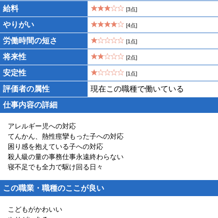
給料
[3点]
やりがい
[4点]
労働時間の短さ
[1点]
将来性
[2点]
安定性
[1点]
評価者の属性
現在この職種で働いている
仕事内容の詳細
アレルギー児への対応
てんかん、熱性痙攣もった子への対応
困り感を抱えている子への対応
殺人級の量の事務仕事永遠終わらない
寝不足でも全力で駆け回る日々
この職業・職種のここが良い
こどもがかわいい