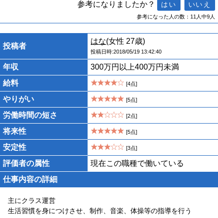
参考になりましたか？
参考になった人の数：11人中9人
はな
(女性 27歳)
投稿者
投稿日時:2018/05/19 13:42:40
年収
300万円以上400万円未満
給料
[4点]
やりがい
[5点]
労働時間の短さ
[2点]
将来性
[5点]
安定性
[3点]
評価者の属性
現在この職種で働いている
仕事内容の詳細
主にクラス運営
生活習慣を身につけさせ、制作、音楽、体操等の指導を行う