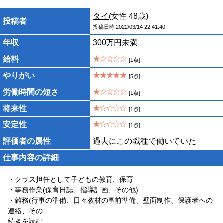
タイ
(女性 48歳)
投稿者
投稿日時:2022/03/14 22:41:40
年収
300万円未満
給料
[1点]
やりがい
[5点]
労働時間の短さ
[1点]
将来性
[1点]
安定性
[1点]
評価者の属性
過去にこの職種で働いていた
仕事内容の詳細
・クラス担任として子どもの教育、保育
・事務作業(保育日誌、指導計画、その他)
・雑務(行事の準備、日々教材の事前準備、壁面制作、保護者への
連絡、その
...
続きを読む